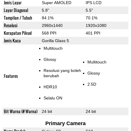
Jenis Layar
Super AMOLED
IPS LCD
Layar Diagonal
5.8"
5.5"
Tampilan / Tubuh
84.1%
70.1%
Resolusi
2960x1440
1920x1080
Kerapatan Piksel
568 PPI
401 PPI
Jenis Kaca
Gorilla Glass 5
Multitouch
Glossy
Multitouch
Resolusi yang boleh
Glossy
Features
berubah
2.5D
HDR10
Selalu ON
Bit Warna (# Warna)
24 bit
24 bit
Primary Camera