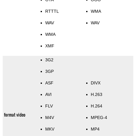
RTTTL
WMA
WAV
WAV
WMA
XMF
3G2
3GP
ASF
DIVX
AVI
H.263
FLV
H.264
format video
M4V
MPEG-4
MKV
MP4