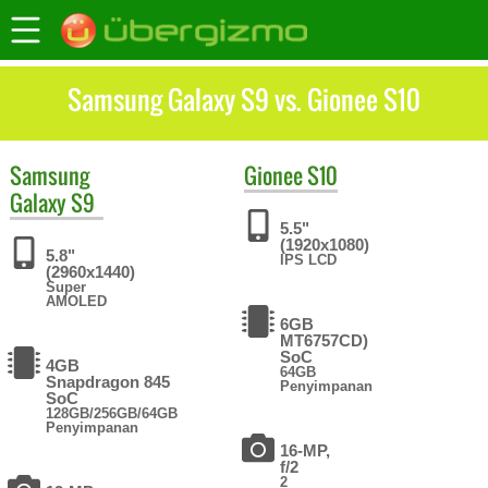
Samsung Galaxy S9 vs. Gionee S10
Samsung
Gionee
S10
Galaxy S9
5.5"
(1920x1080)
5.8"
IPS LCD
(2960x1440)
Super
AMOLED
6GB
MT6757CD)
SoC
4GB
64GB
Snapdragon 845
Penyimpanan
SoC
128GB/256GB/64GB
Penyimpanan
16-MP,
f/2
2