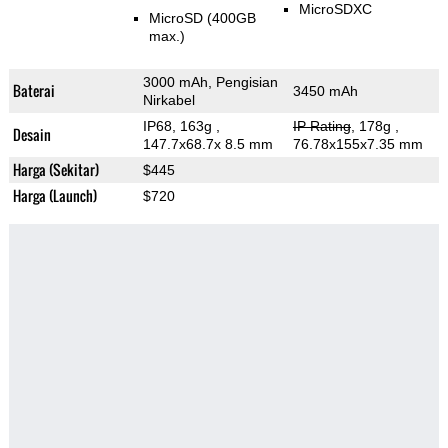
MicroSDXC
MicroSD (400GB
max.)
3000 mAh, Pengisian
Baterai
3450 mAh
Nirkabel
IP68, 163g
,
IP Rating
, 178g
,
Desain
147.7x68.7x 8.5 mm
76.78x155x7.35 mm
Harga (Sekitar)
$445
Harga (Launch)
$720