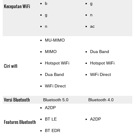
b
g
Kecepatan WiFi
g
n
n
ac
MU-MIMO
MIMO
Dua Band
Hotspot WiFi
Hotspot WiFi
Ciri wifi
Dua Band
WiFi Direct
WiFi Direct
Versi Bluetooth
Bluetooth 5.0
Bluetooth 4.0
A2DP
BT LE
A2DP
Features Bluetooth
BT EDR