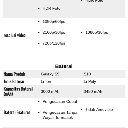
HDR Foto
HDR Foto
1080p/60fps
2160p/30fps
1080p/30fps
resolusi video
720p/120fps
Baterai
Nama Produk
Galaxy S9
S10
Jenis Baterai
Li-Ion
Li-Poly
Kapasitas Baterai
3000 mAh
3450 mAh
(mAh)
Pengecasan Cepat
Tidak Amovible
Baterai Features
Pengecasan Tanpa
Wayar Termasuk