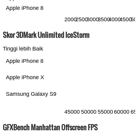
Apple iPhone 8
2000
2500
3000
3500
4000
4500
50
Skor 3DMark Unlimited IceStorm
Tinggi lebih Baik
Apple iPhone 8
Apple iPhone X
Samsung Galaxy S9
45000
50000
55000
60000
65
GFXBench Manhattan Offscreen FPS