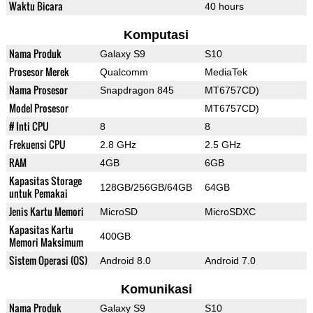
Waktu Bicara
40 hours
Komputasi
Nama Produk
Galaxy S9
S10
Prosesor Merek
Qualcomm
MediaTek
Nama Prosesor
Snapdragon 845
MT6757CD)
Model Prosesor
MT6757CD)
# Inti CPU
8
8
Frekuensi CPU
2.8 GHz
2.5 GHz
RAM
4GB
6GB
Kapasitas Storage
128GB/256GB/64GB
64GB
untuk Pemakai
Jenis Kartu Memori
MicroSD
MicroSDXC
Kapasitas Kartu
400GB
Memori Maksimum
Sistem Operasi (OS)
Android 8.0
Android 7.0
Komunikasi
Nama Produk
Galaxy S9
S10