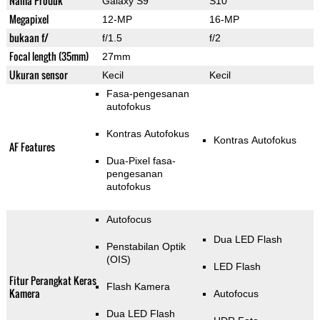
Nama Produk
Galaxy S9
S10
Megapixel
12-MP
16-MP
bukaan f/
f/1.5
f/2
Focal length (35mm)
27mm
Ukuran sensor
Kecil
Kecil
Fasa-pengesanan
autofokus
Kontras Autofokus
Kontras Autofokus
AF Features
Dua-Pixel fasa-
pengesanan
autofokus
Autofocus
Dua LED Flash
Penstabilan Optik
(OIS)
LED Flash
Fitur Perangkat Keras
Flash Kamera
Kamera
Autofocus
Dua LED Flash