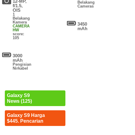
12-MP,
Belakang
f/1.5,
Cameras
OIS
1
Belakang
Kamera
3450
CAMERA
mAh
HW
score:
105
3000
mAh
Pengisian
Nirkabel
Galaxy S9
News (125)
Galaxy S9 Harga
$445. Pencarian