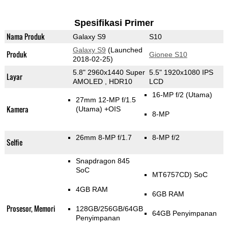
Spesifikasi Primer
Nama Produk
Galaxy S9
S10
Galaxy S9
(Launched
Produk
Gionee S10
2018-02-25)
5.8" 2960x1440 Super
5.5" 1920x1080 IPS
Layar
AMOLED , HDR10
LCD
16-MP f/2
(Utama)
27mm 12-MP f/1.5
Kamera
(Utama)
+OIS
8-MP
26mm 8-MP f/1.7
8-MP f/2
Selfie
Snapdragon 845
SoC
MT6757CD) SoC
4GB RAM
6GB RAM
Prosesor, Memori
128GB/256GB/64GB
64GB Penyimpanan
Penyimpanan