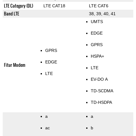
LTE Category (DL)
LTE CAT18
LTE CAT6
Band LTE
38, 39, 40, 41
UMTS
EDGE
GPRS
GPRS
HSPA+
EDGE
Fitur Modem
LTE
LTE
EV-DO A
TD-SCDMA
TD-HSDPA
a
a
ac
b