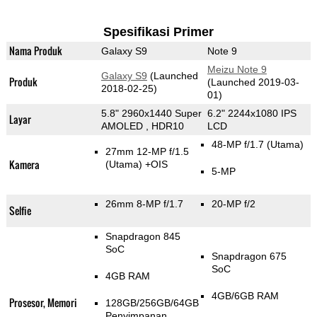
Spesifikasi Primer
Nama Produk
Galaxy S9
Note 9
Meizu Note 9
Galaxy S9
(Launched
Produk
(Launched 2019-03-
2018-02-25)
01)
5.8" 2960x1440 Super
6.2" 2244x1080 IPS
Layar
AMOLED , HDR10
LCD
48-MP f/1.7
(Utama)
27mm 12-MP f/1.5
Kamera
(Utama)
+OIS
5-MP
26mm 8-MP f/1.7
20-MP f/2
Selfie
Snapdragon 845
SoC
Snapdragon 675
SoC
4GB RAM
4GB/6GB RAM
Prosesor, Memori
128GB/256GB/64GB
Penyimpanan