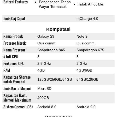
Baterai Features
Pengecasan Tanpa
Tidak Amovible
Wayar Termasuk
Jenis Caj Cepat
mCharge 4.0
Komputasi
Nama Produk
Galaxy S9
Note 9
Prosesor Merek
Qualcomm
Qualcomm
Nama Prosesor
Snapdragon 845
Snapdragon 675
# Inti CPU
8
8
Frekuensi CPU
2.8 GHz
2 GHz
RAM
4GB
4GB/6GB
Kapasitas Storage
128GB/256GB/64GB
64GB/128GB
untuk Pemakai
Jenis Kartu Memori
MicroSD
Kapasitas Kartu
400GB
Memori Maksimum
Sistem Operasi (OS)
Android 8.0
Android 9.0