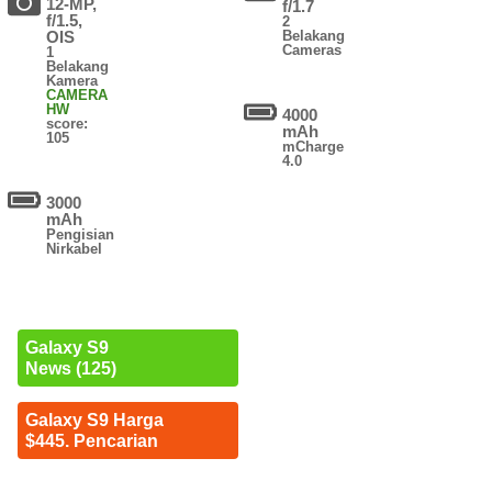
12-MP,
f/1.7
f/1.5,
2
OIS
Belakang
Cameras
1
Belakang
Kamera
CAMERA
HW
4000
score:
mAh
105
mCharge
4.0
3000
mAh
Pengisian
Nirkabel
Galaxy S9
News (125)
Galaxy S9 Harga
$445. Pencarian