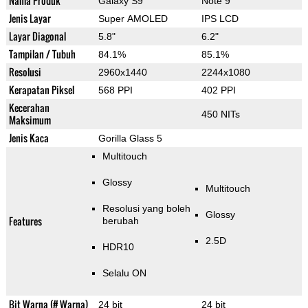
Nama Produk
Galaxy S9
Note 9
Jenis Layar
Super AMOLED
IPS LCD
Layar Diagonal
5.8"
6.2"
Tampilan / Tubuh
84.1%
85.1%
Resolusi
2960x1440
2244x1080
Kerapatan Piksel
568 PPI
402 PPI
Kecerahan
450 NITs
Maksimum
Jenis Kaca
Gorilla Glass 5
Multitouch
Glossy
Multitouch
Resolusi yang boleh
Glossy
Features
berubah
2.5D
HDR10
Selalu ON
Bit Warna (# Warna)
24 bit
24 bit