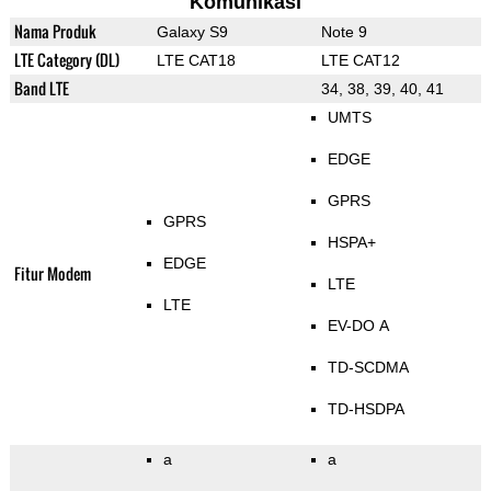
Komunikasi
Nama Produk
Galaxy S9
Note 9
LTE Category (DL)
LTE CAT18
LTE CAT12
Band LTE
34, 38, 39, 40, 41
UMTS
EDGE
GPRS
GPRS
HSPA+
EDGE
Fitur Modem
LTE
LTE
EV-DO A
TD-SCDMA
TD-HSDPA
a
a