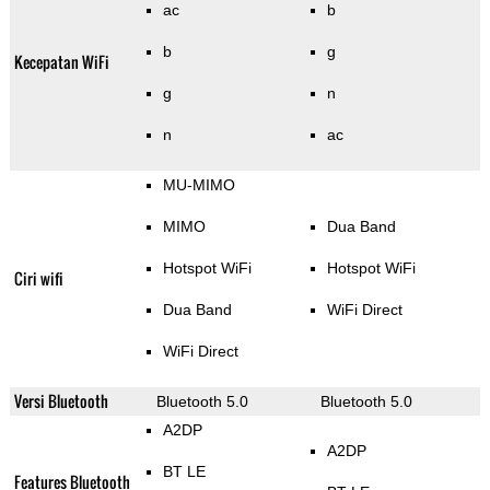
ac
b
b
g
Kecepatan WiFi
g
n
n
ac
MU-MIMO
MIMO
Dua Band
Hotspot WiFi
Hotspot WiFi
Ciri wifi
Dua Band
WiFi Direct
WiFi Direct
Versi Bluetooth
Bluetooth 5.0
Bluetooth 5.0
A2DP
A2DP
BT LE
Features Bluetooth