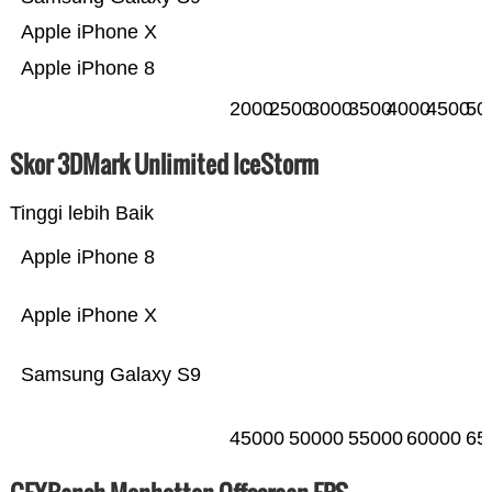
Apple iPhone X
Apple iPhone 8
2000
2500
3000
3500
4000
4500
50
Skor 3DMark Unlimited IceStorm
Tinggi lebih Baik
Apple iPhone 8
Apple iPhone X
Samsung Galaxy S9
45000
50000
55000
60000
65