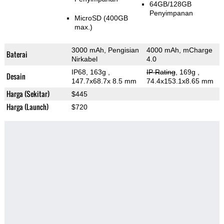
64GB/128GB
Penyimpanan
MicroSD (400GB
max.)
3000 mAh, Pengisian
4000 mAh, mCharge
Baterai
Nirkabel
4.0
IP68, 163g
,
IP Rating
, 169g
,
Desain
147.7x68.7x 8.5 mm
74.4x153.1x8.65 mm
Harga (Sekitar)
$445
Harga (Launch)
$720