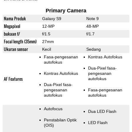
Primary Camera
Nama Produk
Galaxy S9
Note 9
Megapixel
12-MP
48-MP
bukaan f/
f/1.5
f/1.7
Focal length (35mm)
27mm
Ukuran sensor
Kecil
Sedang
Fasa-pengesanan
Kontras Autofokus
autofokus
Dua-Pixel fasa-
Kontras Autofokus
pengesanan
AF Features
autofokus
Dua-Pixel fasa-
pengesanan
Fasa-pengesanan
autofokus
autofokus
Autofocus
Dua LED Flash
Penstabilan Optik
LED Flash
(OIS)