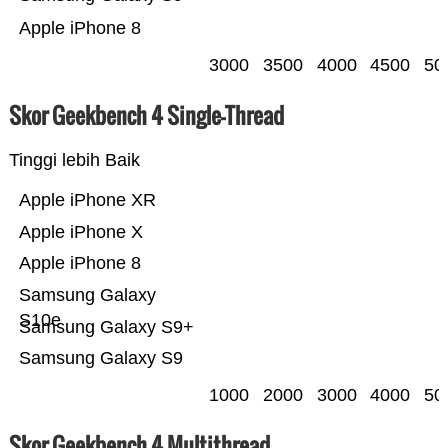
Apple iPhone 8
3000
3500
4000
4500
50
Skor Geekbench 4 Single-Thread
Tinggi lebih Baik
Apple iPhone XR
Apple iPhone X
Apple iPhone 8
Samsung Galaxy
S10e
Samsung Galaxy S9+
Samsung Galaxy S9
1000
2000
3000
4000
50
Skor Geekbench 4 Multithread