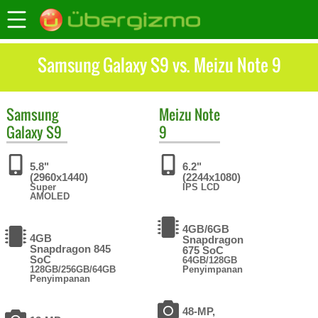
Samsung Galaxy S9 vs. Meizu Note 9
Samsung
Meizu
Note
Galaxy S9
9
5.8"
6.2"
(2960x1440)
(2244x1080)
Super
IPS LCD
AMOLED
4GB/6GB
4GB
Snapdragon
Snapdragon 845
675 SoC
SoC
64GB/128GB
128GB/256GB/64GB
Penyimpanan
Penyimpanan
48-MP,