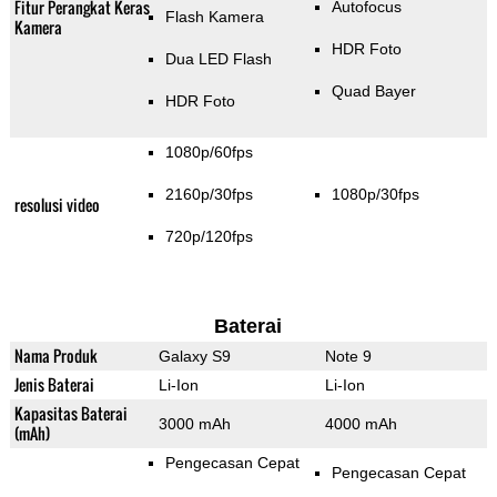
Fitur Perangkat Keras
Autofocus
Flash Kamera
Kamera
HDR Foto
Dua LED Flash
Quad Bayer
HDR Foto
1080p/60fps
2160p/30fps
1080p/30fps
resolusi video
720p/120fps
Baterai
Nama Produk
Galaxy S9
Note 9
Jenis Baterai
Li-Ion
Li-Ion
Kapasitas Baterai
3000 mAh
4000 mAh
(mAh)
Pengecasan Cepat
Pengecasan Cepat