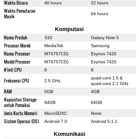
Waktu Bicara
40 hours
22 hours
Waktu Pemutaran
64 hours
Musik
Komputasi
Nama Produk
S10
Galaxy Note 5
Prosesor Merek
MediaTek
Samsung
Nama Prosesor
MT6757CD)
Exynos 7420
Model Prosesor
MT6757CD)
Exynos 7420
# Inti CPU
8
8
quad-core 1.5 &
Frekuensi CPU
2.5 GHz
quad-core 2.1 GHz
RAM
6GB
4GB
Kapasitas Storage
64GB
64GB
untuk Pemakai
Jenis Kartu Memori
MicroSDXC
None
Sistem Operasi (OS)
Android 7.0
Android 5.1.1
Komunikasi