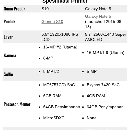
Spesifikasi Primer
Nama Produk
S10
Galaxy Note 5
Galaxy Note 5
Produk
Gionee S10
(Launched 2015-08-
13)
5.5" 1920x1080 IPS
5.7" 2560x1440 Super
Layar
LCD
AMOLED
16-MP f/2
(Utama)
16-MP f/1.9
(Utama)
Kamera
8-MP
8-MP f/2
5-MP
Selfie
MT6757CD) SoC
Exynos 7420 SoC
6GB RAM
4GB RAM
Prosesor, Memori
64GB Penyimpanan
64GB Penyimpanan
MicroSDXC
None