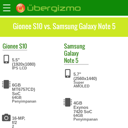
Gionee S10 vs. Samsung Galaxy Note 5
Gionee
S10
Samsung
Galaxy
Note 5
5.5"
(1920x1080)
IPS LCD
5.7"
(2560x1440)
Super
6GB
AMOLED
MT6757CD)
SoC
64GB
Penyimpanan
4GB
Exynos
7420 SoC
64GB
16-MP,
Penyimpanan
f/2
2