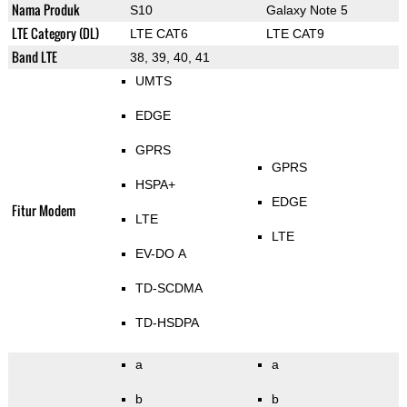
Nama Produk
S10
Galaxy Note 5
LTE Category (DL)
LTE CAT6
LTE CAT9
Band LTE
38, 39, 40, 41
UMTS
EDGE
GPRS
GPRS
HSPA+
EDGE
Fitur Modem
LTE
LTE
EV-DO A
TD-SCDMA
TD-HSDPA
a
a
b
b