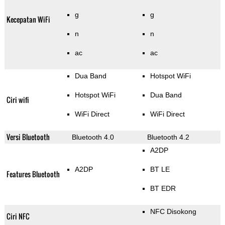
g
g
Kecepatan WiFi
n
n
ac
ac
Dua Band
Hotspot WiFi
Hotspot WiFi
Dua Band
Ciri wifi
WiFi Direct
WiFi Direct
Versi Bluetooth
Bluetooth 4.0
Bluetooth 4.2
A2DP
A2DP
BT LE
Features Bluetooth
BT EDR
NFC Disokong
Ciri NFC