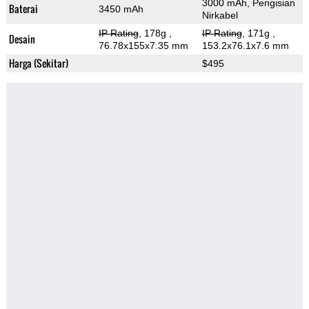
3000 mAh, Pengisian
Baterai
3450 mAh
Nirkabel
IP Rating
, 178g
,
IP Rating
, 171g
,
Desain
76.78x155x7.35 mm
153.2x76.1x7.6 mm
Harga (Sekitar)
$495