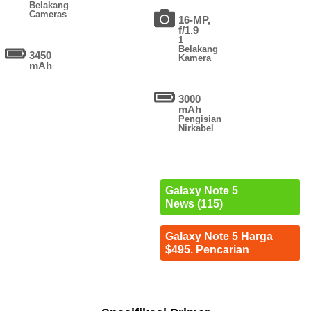
Belakang
Cameras
16-MP,
f/1.9
1
Belakang
3450
Kamera
mAh
3000
mAh
Pengisian
Nirkabel
Galaxy Note 5
News (115)
Galaxy Note 5 Harga
$495. Pencarian