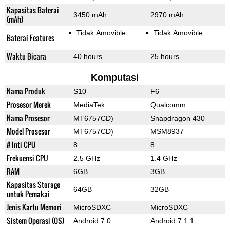
Kapasitas Baterai
3450 mAh
2970 mAh
(mAh)
Tidak Amovible
Tidak Amovible
Baterai Features
Waktu Bicara
40 hours
25 hours
Komputasi
Nama Produk
S10
F6
Prosesor Merek
MediaTek
Qualcomm
Nama Prosesor
MT6757CD)
Snapdragon 430
Model Prosesor
MT6757CD)
MSM8937
# Inti CPU
8
8
Frekuensi CPU
2.5 GHz
1.4 GHz
RAM
6GB
3GB
Kapasitas Storage
64GB
32GB
untuk Pemakai
Jenis Kartu Memori
MicroSDXC
MicroSDXC
Sistem Operasi (OS)
Android 7.0
Android 7.1.1