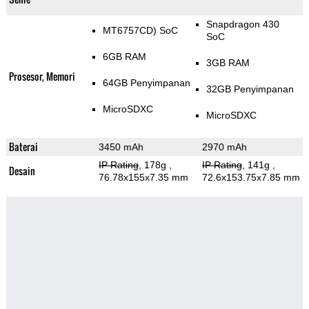
Snapdragon 430
MT6757CD) SoC
SoC
6GB RAM
3GB RAM
Prosesor, Memori
64GB Penyimpanan
32GB Penyimpanan
MicroSDXC
MicroSDXC
Baterai
3450 mAh
2970 mAh
IP Rating
, 178g
,
IP Rating
, 141g
,
Desain
76.78x155x7.35 mm
72.6x153.75x7.85 mm