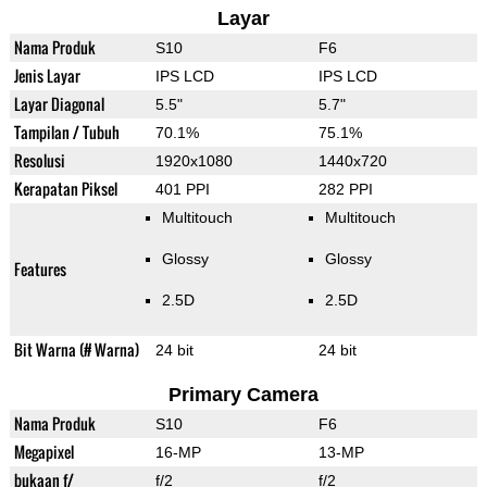
Layar
Nama Produk
S10
F6
Jenis Layar
IPS LCD
IPS LCD
Layar Diagonal
5.5"
5.7"
Tampilan / Tubuh
70.1%
75.1%
Resolusi
1920x1080
1440x720
Kerapatan Piksel
401 PPI
282 PPI
Multitouch
Multitouch
Glossy
Glossy
Features
2.5D
2.5D
Bit Warna (# Warna)
24 bit
24 bit
Primary Camera
Nama Produk
S10
F6
Megapixel
16-MP
13-MP
bukaan f/
f/2
f/2