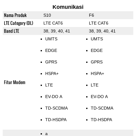
Komunikasi
Nama Produk
S10
F6
LTE Category (DL)
LTE CAT6
LTE CAT6
Band LTE
38, 39, 40, 41
38, 39, 40, 41
UMTS
UMTS
EDGE
EDGE
GPRS
GPRS
HSPA+
HSPA+
Fitur Modem
LTE
LTE
EV-DO A
EV-DO A
TD-SCDMA
TD-SCDMA
TD-HSDPA
TD-HSDPA
a