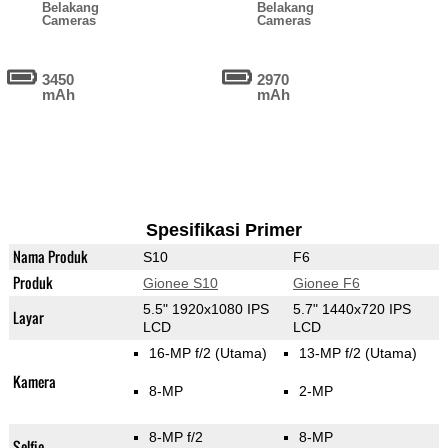
Belakang
Belakang
Cameras
Cameras
3450
2970
mAh
mAh
Spesifikasi Primer
Nama Produk
S10
F6
Produk
Gionee S10
Gionee F6
5.5" 1920x1080 IPS
5.7" 1440x720 IPS
Layar
LCD
LCD
16-MP f/2
(Utama)
13-MP f/2
(Utama)
Kamera
8-MP
2-MP
8-MP f/2
8-MP
Selfie