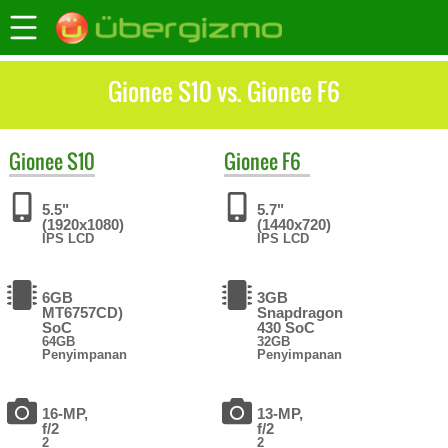
Gionee S10 vs. Gionee F6
Gionee
S10
Gionee
F6
5.5"
5.7"
(1920x1080)
(1440x720)
IPS LCD
IPS LCD
6GB
3GB
MT6757CD)
Snapdragon
SoC
430 SoC
64GB
32GB
Penyimpanan
Penyimpanan
16-MP,
13-MP,
f/2
f/2
2
2