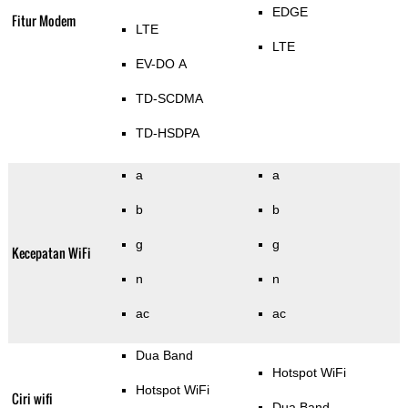
EDGE
Fitur Modem
LTE
LTE
EV-DO A
TD-SCDMA
TD-HSDPA
a
a
b
b
g
g
Kecepatan WiFi
n
n
ac
ac
Dua Band
Hotspot WiFi
Hotspot WiFi
Ciri wifi
Dua Band