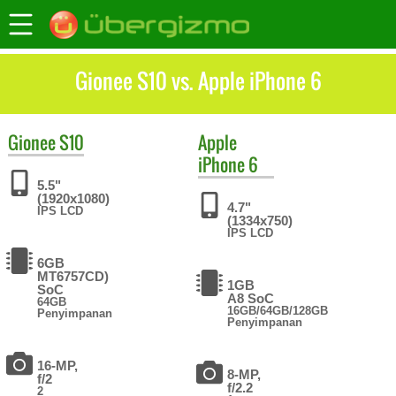
Gionee S10 vs. Apple iPhone 6
Gionee
S10
Apple
iPhone 6
5.5"
(1920x1080)
4.7"
IPS LCD
(1334x750)
IPS LCD
6GB
MT6757CD)
1GB
SoC
A8 SoC
64GB
16GB/64GB/128GB
Penyimpanan
Penyimpanan
16-MP,
8-MP,
f/2
f/2.2
2