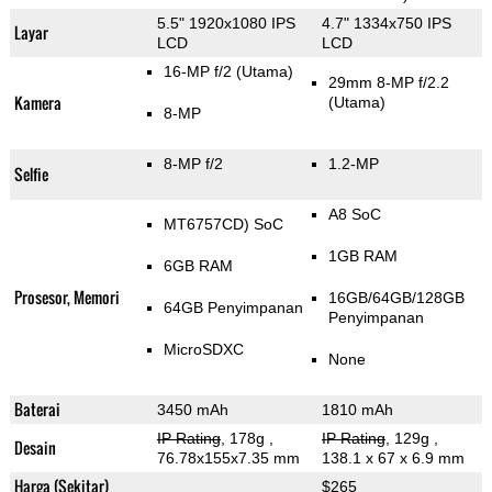
5.5" 1920x1080 IPS
4.7" 1334x750 IPS
Layar
LCD
LCD
16-MP f/2
(Utama)
29mm 8-MP f/2.2
Kamera
(Utama)
8-MP
8-MP f/2
1.2-MP
Selfie
A8 SoC
MT6757CD) SoC
1GB RAM
6GB RAM
Prosesor, Memori
16GB/64GB/128GB
64GB Penyimpanan
Penyimpanan
MicroSDXC
None
Baterai
3450 mAh
1810 mAh
IP Rating
, 178g
,
IP Rating
, 129g
,
Desain
76.78x155x7.35 mm
138.1 x 67 x 6.9 mm
Harga (Sekitar)
$265