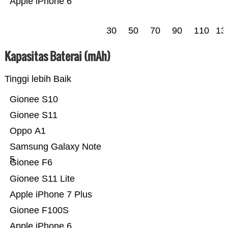
Apple iPhone 6
30
50
70
90
110
13
Kapasitas Baterai (mAh)
Tinggi lebih Baik
Gionee S10
Gionee S11
Oppo A1
Samsung Galaxy Note
5
Gionee F6
Gionee S11 Lite
Apple iPhone 7 Plus
Gionee F100S
Apple iPhone 6