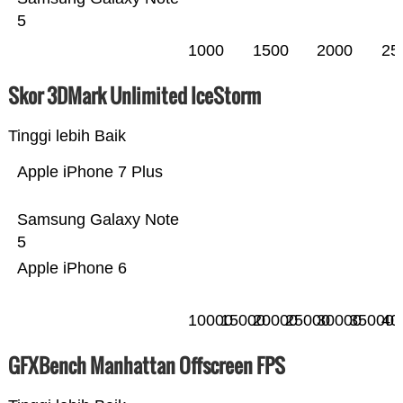
5
1000
1500
2000
25
Skor 3DMark Unlimited IceStorm
Tinggi lebih Baik
Apple iPhone 7 Plus
Samsung Galaxy Note
5
Apple iPhone 6
10000
15000
20000
25000
30000
35000
40
GFXBench Manhattan Offscreen FPS