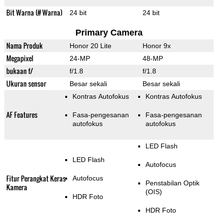
Bit Warna (# Warna)
24 bit
24 bit
Primary Camera
Nama Produk
Honor 20 Lite
Honor 9x
Megapixel
24-MP
48-MP
bukaan f/
f/1.8
f/1.8
Ukuran sensor
Besar sekali
Besar sekali
Kontras Autofokus
Kontras Autofokus
AF Features
Fasa-pengesanan
Fasa-pengesanan
autofokus
autofokus
LED Flash
LED Flash
Autofocus
Fitur Perangkat Keras
Autofocus
Penstabilan Optik
Kamera
(OIS)
HDR Foto
HDR Foto