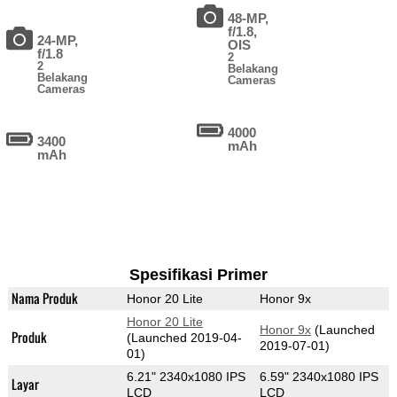
48-MP,
f/1.8,
24-MP,
OIS
f/1.8
2
2
Belakang
Belakang
Cameras
Cameras
4000
3400
mAh
mAh
Spesifikasi Primer
Nama Produk
Honor 20 Lite
Honor 9x
Honor 20 Lite
Honor 9x
(Launched
Produk
(Launched 2019-04-
2019-07-01)
01)
6.21" 2340x1080 IPS
6.59" 2340x1080 IPS
Layar
LCD
LCD