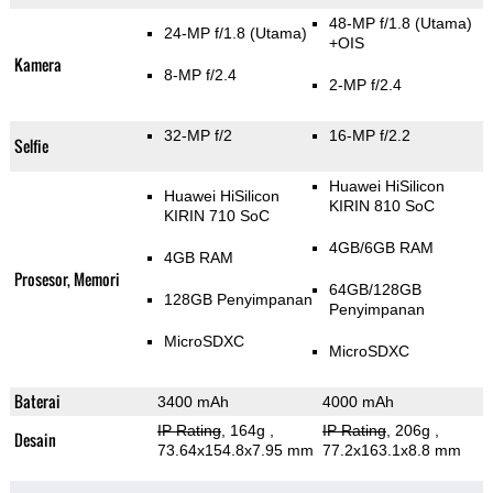
48-MP f/1.8
(Utama)
24-MP f/1.8
(Utama)
+OIS
Kamera
8-MP f/2.4
2-MP f/2.4
32-MP f/2
16-MP f/2.2
Selfie
Huawei HiSilicon
Huawei HiSilicon
KIRIN 810 SoC
KIRIN 710 SoC
4GB/6GB RAM
4GB RAM
Prosesor, Memori
64GB/128GB
128GB Penyimpanan
Penyimpanan
MicroSDXC
MicroSDXC
Baterai
3400 mAh
4000 mAh
IP Rating
, 164g
,
IP Rating
, 206g
,
Desain
73.64x154.8x7.95 mm
77.2x163.1x8.8 mm