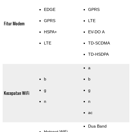
EDGE
GPRS
GPRS
LTE
Fitur Modem
HSPA+
EV-DO A
LTE
TD-SCDMA
TD-HSDPA
a
b
b
g
g
Kecepatan WiFi
n
n
ac
Dua Band
Hotspot WiFi