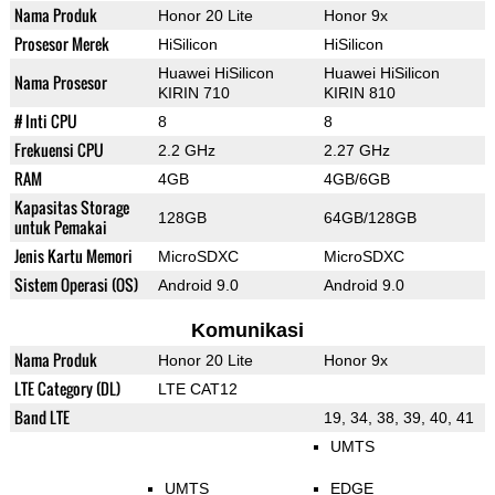
Nama Produk
Honor 20 Lite
Honor 9x
Prosesor Merek
HiSilicon
HiSilicon
Huawei HiSilicon
Huawei HiSilicon
Nama Prosesor
KIRIN 710
KIRIN 810
# Inti CPU
8
8
Frekuensi CPU
2.2 GHz
2.27 GHz
RAM
4GB
4GB/6GB
Kapasitas Storage
128GB
64GB/128GB
untuk Pemakai
Jenis Kartu Memori
MicroSDXC
MicroSDXC
Sistem Operasi (OS)
Android 9.0
Android 9.0
Komunikasi
Nama Produk
Honor 20 Lite
Honor 9x
LTE Category (DL)
LTE CAT12
Band LTE
19, 34, 38, 39, 40, 41
UMTS
UMTS
EDGE