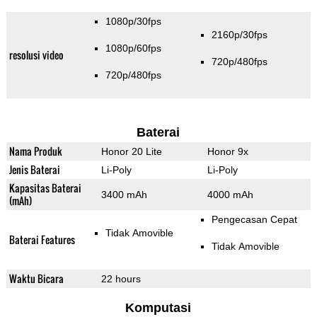
1080p/30fps
2160p/30fps
1080p/60fps
resolusi video
720p/480fps
720p/480fps
Baterai
Nama Produk
Honor 20 Lite
Honor 9x
Jenis Baterai
Li-Poly
Li-Poly
Kapasitas Baterai
3400 mAh
4000 mAh
(mAh)
Pengecasan Cepat
Tidak Amovible
Baterai Features
Tidak Amovible
Waktu Bicara
22 hours
Komputasi