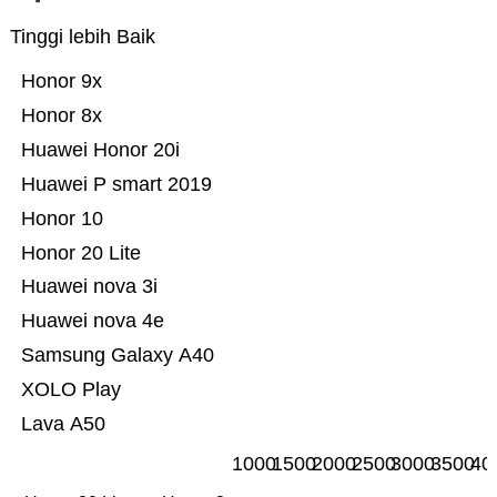
Tinggi lebih Baik
Honor 9x
Honor 8x
Huawei Honor 20i
Huawei P smart 2019
Honor 10
Honor 20 Lite
Huawei nova 3i
Huawei nova 4e
Samsung Galaxy A40
XOLO Play
Lava A50
1000
1500
2000
2500
3000
3500
40