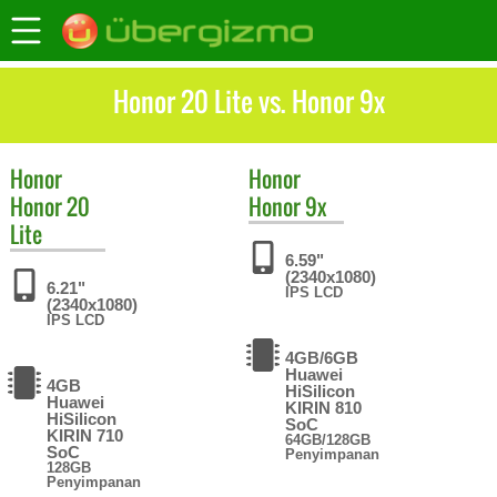
Honor 20 Lite vs. Honor 9x
Honor
Honor
Honor 20
Honor 9x
Lite
6.59"
(2340x1080)
6.21"
IPS LCD
(2340x1080)
IPS LCD
4GB/6GB
Huawei
4GB
HiSilicon
Huawei
KIRIN 810
HiSilicon
SoC
KIRIN 710
64GB/128GB
SoC
Penyimpanan
128GB
Penyimpanan