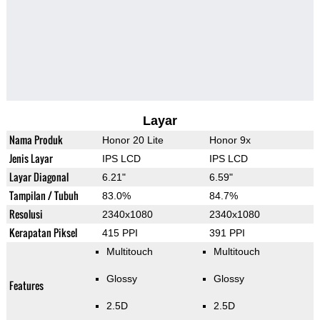
Layar
Nama Produk
Honor 20 Lite
Honor 9x
Jenis Layar
IPS LCD
IPS LCD
Layar Diagonal
6.21"
6.59"
Tampilan / Tubuh
83.0%
84.7%
Resolusi
2340x1080
2340x1080
Kerapatan Piksel
415 PPI
391 PPI
Multitouch
Multitouch
Glossy
Glossy
Features
2.5D
2.5D