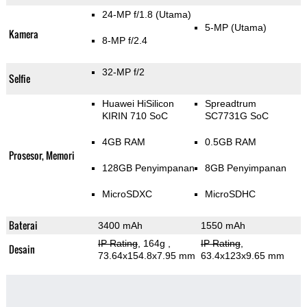
24-MP f/1.8
(Utama)
5-MP
(Utama)
Kamera
8-MP f/2.4
32-MP f/2
Selfie
Huawei HiSilicon
Spreadtrum
KIRIN 710 SoC
SC7731G SoC
4GB RAM
0.5GB RAM
Prosesor, Memori
128GB Penyimpanan
8GB Penyimpanan
MicroSDXC
MicroSDHC
Baterai
3400 mAh
1550 mAh
IP Rating
, 164g
,
IP Rating
,
Desain
73.64x154.8x7.95 mm
63.4x123x9.65 mm