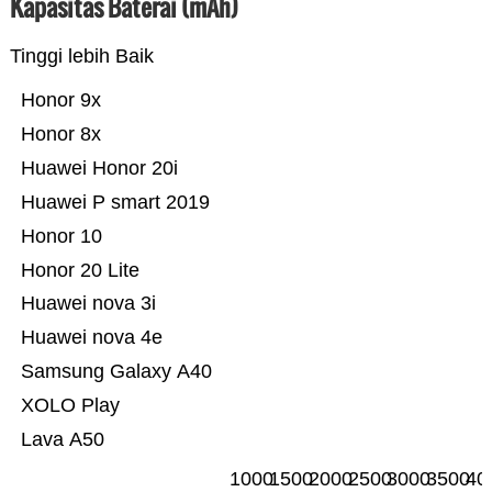
Kapasitas Baterai (mAh)
Tinggi lebih Baik
Honor 9x
Honor 8x
Huawei Honor 20i
Huawei P smart 2019
Honor 10
Honor 20 Lite
Huawei nova 3i
Huawei nova 4e
Samsung Galaxy A40
XOLO Play
Lava A50
1000
1500
2000
2500
3000
3500
40