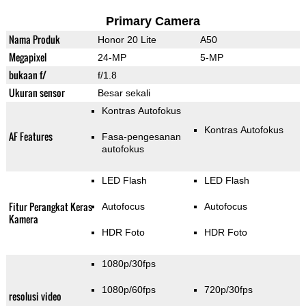
Primary Camera
Nama Produk
Honor 20 Lite
A50
Megapixel
24-MP
5-MP
bukaan f/
f/1.8
Ukuran sensor
Besar sekali
Kontras Autofokus
Kontras Autofokus
AF Features
Fasa-pengesanan
autofokus
LED Flash
LED Flash
Fitur Perangkat Keras
Autofocus
Autofocus
Kamera
HDR Foto
HDR Foto
1080p/30fps
1080p/60fps
720p/30fps
resolusi video