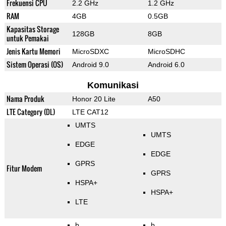
Frekuensi CPU
2.2 GHz
1.2 GHz
RAM
4GB
0.5GB
Kapasitas Storage
128GB
8GB
untuk Pemakai
Jenis Kartu Memori
MicroSDXC
MicroSDHC
Sistem Operasi (OS)
Android 9.0
Android 6.0
Komunikasi
Nama Produk
Honor 20 Lite
A50
LTE Category (DL)
LTE CAT12
UMTS
UMTS
EDGE
EDGE
GPRS
Fitur Modem
GPRS
HSPA+
HSPA+
LTE
b
b