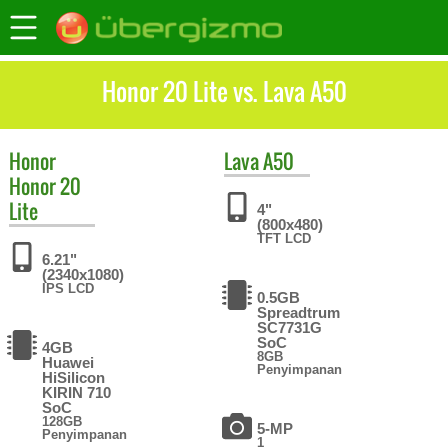
Honor 20 Lite vs. Lava A50
Honor
Lava
A50
Honor 20
Lite
4"
(800x480)
TFT LCD
6.21"
(2340x1080)
IPS LCD
0.5GB
Spreadtrum
SC7731G
SoC
4GB
8GB
Huawei
Penyimpanan
HiSilicon
KIRIN 710
SoC
128GB
5-MP
Penyimpanan
1