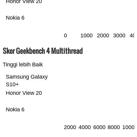
Honor View 20
Nokia 6
0
1000
2000
3000
40
Skor Geekbench 4 Multithread
Tinggi lebih Baik
Samsung Galaxy
S10+
Honor View 20
Nokia 6
2000
4000
6000
8000
1000