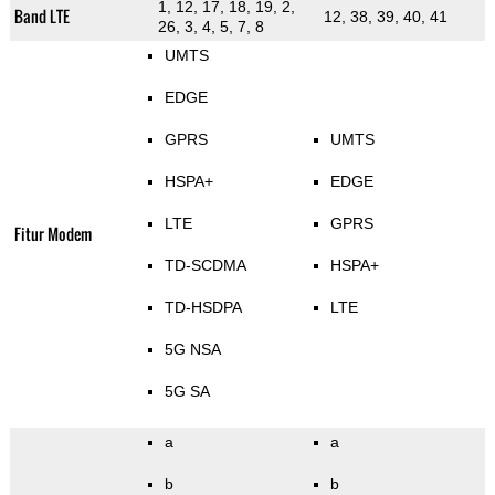
1, 12, 17, 18, 19, 2,
Band LTE
12, 38, 39, 40, 41
26, 3, 4, 5, 7, 8
UMTS
EDGE
GPRS
UMTS
HSPA+
EDGE
LTE
GPRS
Fitur Modem
TD-SCDMA
HSPA+
TD-HSDPA
LTE
5G NSA
5G SA
a
a
b
b