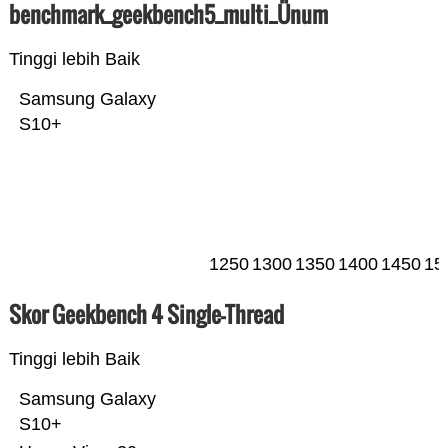
benchmark_geekbench5_multi_Ünum
Tinggi lebih Baik
Samsung Galaxy
S10+
1250
1300
1350
1400
1450
15
Skor Geekbench 4 Single-Thread
Tinggi lebih Baik
Samsung Galaxy
S10+