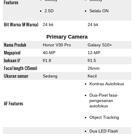
Features
2.5D
Selalu ON
Bit Warna (# Warna)
24 bit
24 bit
Primary Camera
Nama Produk
Honor V30 Pro
Galaxy S10+
Megapixel
40-MP
12-MP
bukaan f/
f/1.8
f/1.5
Focal length (35mm)
26mm
Ukuran sensor
Sedang
Kecil
Kontras Autofokus
Dua-Pixel fasa-
pengesanan
AF Features
autofokus
Object Tracking
Dua LED Flash