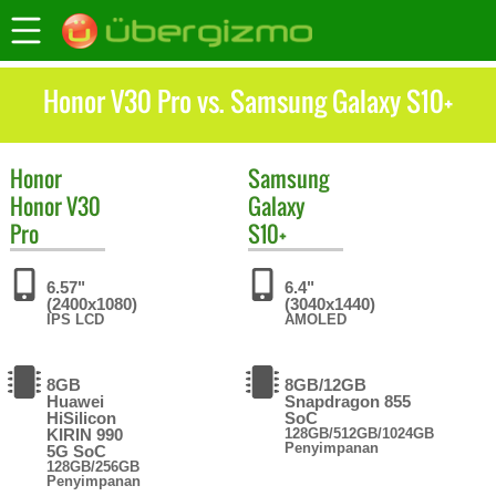
Honor V30 Pro vs. Samsung Galaxy S10+
Honor
Samsung
Honor V30
Galaxy
Pro
S10+
6.57"
6.4"
(2400x1080)
(3040x1440)
IPS LCD
AMOLED
8GB
8GB/12GB
Huawei
Snapdragon 855
HiSilicon
SoC
KIRIN 990
128GB/512GB/1024GB
Penyimpanan
5G SoC
128GB/256GB
Penyimpanan