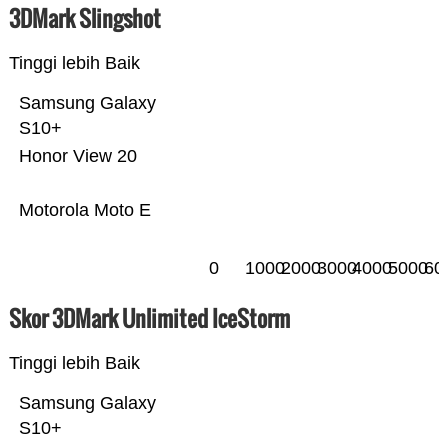
3DMark Slingshot
Tinggi lebih Baik
Samsung Galaxy
S10+
Honor View 20
Motorola Moto E
0
1000
2000
3000
4000
5000
60
Skor 3DMark Unlimited IceStorm
Tinggi lebih Baik
Samsung Galaxy
S10+