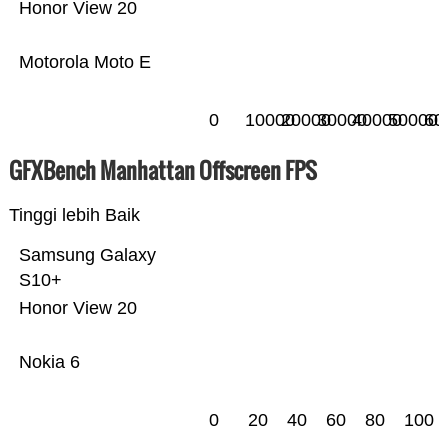
Honor View 20
Motorola Moto E
0
10000
20000
30000
40000
50000
60
GFXBench Manhattan Offscreen FPS
Tinggi lebih Baik
Samsung Galaxy
S10+
Honor View 20
Nokia 6
0
20
40
60
80
100