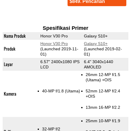
$849. Pencarian
Spesifikasi Primer
Nama Produk
Honor V30 Pro
Galaxy S10+
Honor V30 Pro
Galaxy S10+
Produk
(Launched 2019-11-
(Launched 2019-02-
01)
01)
6.57" 2400x1080 IPS
6.4" 3040x1440
Layar
LCD
AMOLED
26mm 12-MP f/1.5
(Utama)
+OIS
40-MP f/1.8
(Utama)
52mm 12-MP f/2.4
Kamera
+OIS
13mm 16-MP f/2.2
25mm 10-MP f/1.9
32-MP f/2