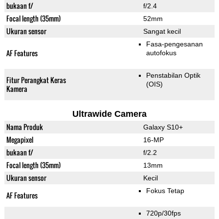
bukaan f/
f/2.4
Focal length (35mm)
52mm
Ukuran sensor
Sangat kecil
Fasa-pengesanan
AF Features
autofokus
Penstabilan Optik
Fitur Perangkat Keras
(OIS)
Kamera
Ultrawide Camera
Nama Produk
Galaxy S10+
Megapixel
16-MP
bukaan f/
f/2.2
Focal length (35mm)
13mm
Ukuran sensor
Kecil
Fokus Tetap
AF Features
720p/30fps