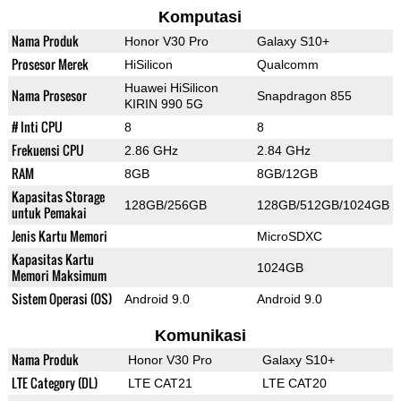
Komputasi
Nama Produk
Honor V30 Pro
Galaxy S10+
Prosesor Merek
HiSilicon
Qualcomm
Huawei HiSilicon
Nama Prosesor
Snapdragon 855
KIRIN 990 5G
# Inti CPU
8
8
Frekuensi CPU
2.86 GHz
2.84 GHz
RAM
8GB
8GB/12GB
Kapasitas Storage
128GB/256GB
128GB/512GB/1024GB
untuk Pemakai
Jenis Kartu Memori
MicroSDXC
Kapasitas Kartu
1024GB
Memori Maksimum
Sistem Operasi (OS)
Android 9.0
Android 9.0
Komunikasi
Nama Produk
Honor V30 Pro
Galaxy S10+
LTE Category (DL)
LTE CAT21
LTE CAT20