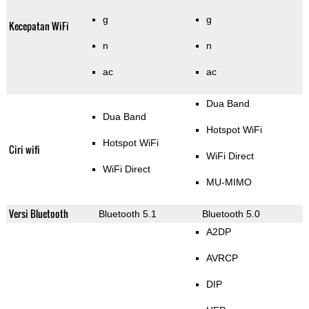
g
g
Kecepatan WiFi
n
n
ac
ac
Dua Band
Dua Band
Hotspot WiFi
Hotspot WiFi
Ciri wifi
WiFi Direct
WiFi Direct
MU-MIMO
Versi Bluetooth
Bluetooth 5.1
Bluetooth 5.0
A2DP
AVRCP
DIP