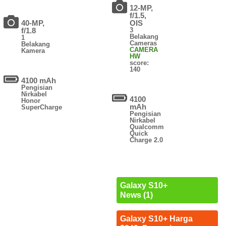
12-MP,
f/1.5,
40-MP,
OIS
f/1.8
3
Belakang
1
Cameras
Belakang
CAMERA
Kamera
HW
score:
140
4100 mAh
Pengisian
Nirkabel
4100
Honor
mAh
SuperCharge
Pengisian
Nirkabel
Qualcomm
Quick
Charge 2.0
Galaxy S10+
News (1)
Galaxy S10+ Harga