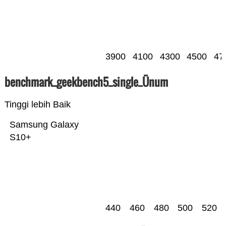
3900
4100
4300
4500
47
benchmark_geekbench5_single_Ünum
Tinggi lebih Baik
Samsung Galaxy
S10+
440
460
480
500
520