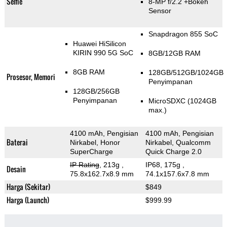
Selfie
8-MP f/2.2
+Bokeh
Sensor
Snapdragon 855 SoC
Huawei HiSilicon
KIRIN 990 5G SoC
8GB/12GB RAM
8GB RAM
128GB/512GB/1024GB
Prosesor, Memori
Penyimpanan
128GB/256GB
Penyimpanan
MicroSDXC (1024GB
max.)
4100 mAh, Pengisian
4100 mAh, Pengisian
Baterai
Nirkabel, Honor
Nirkabel, Qualcomm
SuperCharge
Quick Charge 2.0
IP Rating
, 213g
,
IP68, 175g
,
Desain
75.8x162.7x8.9 mm
74.1x157.6x7.8 mm
Harga (Sekitar)
$849
Harga (Launch)
$999.99