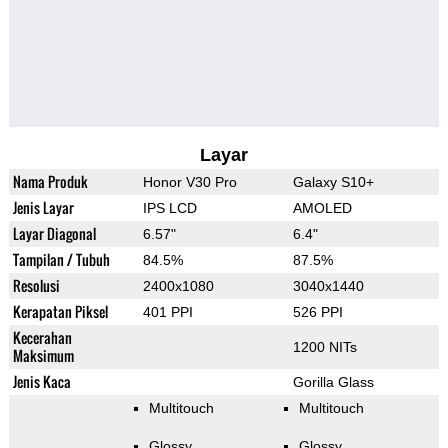
Layar
Nama Produk
Honor V30 Pro
Galaxy S10+
Jenis Layar
IPS LCD
AMOLED
Layar Diagonal
6.57"
6.4"
Tampilan / Tubuh
84.5%
87.5%
Resolusi
2400x1080
3040x1440
Kerapatan Piksel
401 PPI
526 PPI
Kecerahan
1200 NITs
Maksimum
Jenis Kaca
Gorilla Glass
Multitouch
Multitouch
Glossy
Glossy