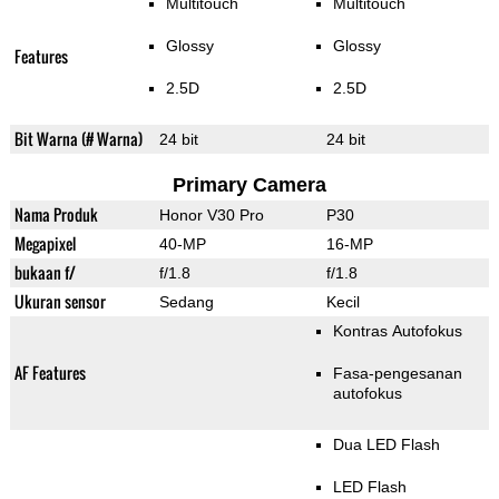
Multitouch
Multitouch
Glossy
Glossy
Features
2.5D
2.5D
Bit Warna (# Warna)
24 bit
24 bit
Primary Camera
Nama Produk
Honor V30 Pro
P30
Megapixel
40-MP
16-MP
bukaan f/
f/1.8
f/1.8
Ukuran sensor
Sedang
Kecil
Kontras Autofokus
AF Features
Fasa-pengesanan
autofokus
Dua LED Flash
LED Flash