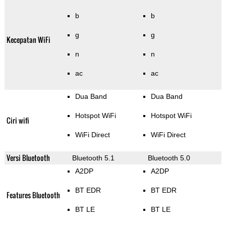
b
b
g
g
Kecepatan WiFi
n
n
ac
ac
Dua Band
Dua Band
Hotspot WiFi
Hotspot WiFi
Ciri wifi
WiFi Direct
WiFi Direct
Versi Bluetooth
Bluetooth 5.1
Bluetooth 5.0
A2DP
A2DP
BT EDR
BT EDR
Features Bluetooth
BT LE
BT LE