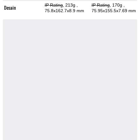
IP Rating
, 213g
,
IP Rating
, 170g
,
Desain
75.8x162.7x8.9 mm
75.95x155.5x7.69 mm