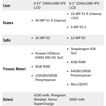
6.57" 2400x1080 IPS
6.2" 2246x1080 IPS
Layar
LCD
LCD
16-MP f/1.8
(Utama)
+OIS
40-MP f/1.8
(Utama)
Kamera
5-MP f/2.2
32-MP f/2
12-MP f/2
Selfie
Snapdragon 636
SoC
Huawei HiSilicon
KIRIN 990 5G SoC
6GB RAM
8GB RAM
Prosesor, Memori
64GB/128GB
Penyimpanan
128GB/256GB
Penyimpanan
MicroSDXC
4100 mAh, Pengisian
Baterai
Nirkabel, Honor
3000 mAh
SuperCharge