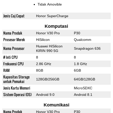
Tidak Amovible
Jenis Caj Cepat
Honor SuperCharge
Komputasi
Nama Produk
Honor V30 Pro
P30
Prosesor Merek
HiSilicon
Qualcomm
Huawei HiSilicon
Nama Prosesor
Snapdragon 636
KIRIN 990 5G
# Inti CPU
8
8
Frekuensi CPU
2.86 GHz
1.8 GHz
RAM
8GB
6GB
Kapasitas Storage
128GB/256GB
64GB/128GB
untuk Pemakai
Jenis Kartu Memori
MicroSDXC
Sistem Operasi (OS)
Android 9.0
Android 8.1
Komunikasi
Nama Produk
Honor V30 Pro
P30