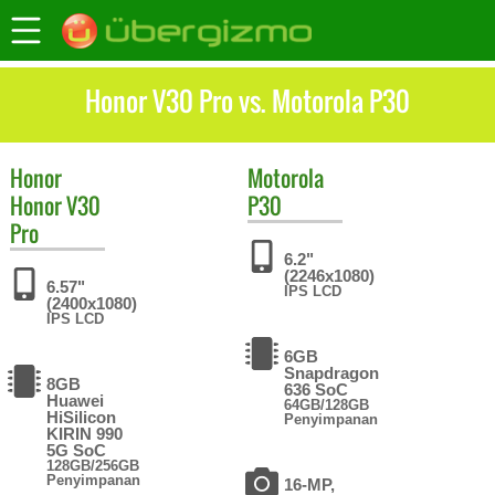
Honor V30 Pro vs. Motorola P30
Honor
Motorola
Honor V30
P30
Pro
6.2"
(2246x1080)
6.57"
IPS LCD
(2400x1080)
IPS LCD
6GB
Snapdragon
8GB
636 SoC
Huawei
64GB/128GB
HiSilicon
Penyimpanan
KIRIN 990
5G SoC
128GB/256GB
Penyimpanan
16-MP,