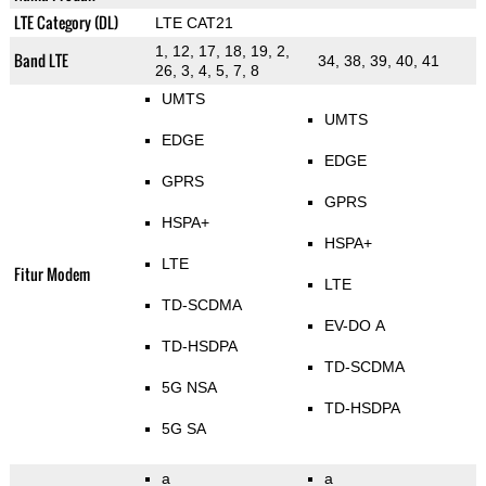
LTE Category (DL)
LTE CAT21
1, 12, 17, 18, 19, 2,
Band LTE
34, 38, 39, 40, 41
26, 3, 4, 5, 7, 8
UMTS
UMTS
EDGE
EDGE
GPRS
GPRS
HSPA+
HSPA+
LTE
Fitur Modem
LTE
TD-SCDMA
EV-DO A
TD-HSDPA
TD-SCDMA
5G NSA
TD-HSDPA
5G SA
a
a