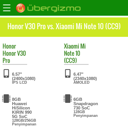
Honor V30 Pro vs. Xiaomi Mi Note 10 (CC9)
Honor
Xiaomi
Mi
Honor V30
Note 10
Pro
(CC9)
6.57"
6.47"
(2400x1080)
(2340x1080)
IPS LCD
AMOLED
8GB
6GB
Huawei
Snapdragon
HiSilicon
730 SoC
KIRIN 990
128GB
Penyimpanan
5G SoC
128GB/256GB
Penyimpanan