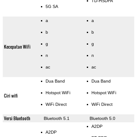
TD-HSDPA
5G SA
a
a
b
b
g
g
Kecepatan WiFi
n
n
ac
ac
Dua Band
Dua Band
Hotspot WiFi
Hotspot WiFi
Ciri wifi
WiFi Direct
WiFi Direct
Versi Bluetooth
Bluetooth 5.1
Bluetooth 5.0
A2DP
A2DP