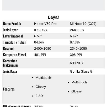
Layar
Nama Produk
Honor V30 Pro
Mi Note 10 (CC9)
Jenis Layar
IPS LCD
AMOLED
Layar Diagonal
6.57"
6.47"
Tampilan / Tubuh
84.5%
87.8%
Resolusi
2400x1080
2340x1080
Kerapatan Piksel
401 PPI
398 PPI
Kecerahan
600 NITs
Maksimum
Jenis Kaca
Gorilla Glass 5
Multitouch
Multitouch
Glossy
Features
Glossy
2.5D
Bit Warna (# Warna)
24 bit
24 bit