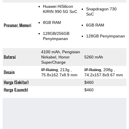
Huawei HiSilicon
Snapdragon 730
KIRIN 990 5G SoC
SoC
8GB RAM
Prosesor, Memori
6GB RAM
128GB/256GB
128GB Penyimpanan
Penyimpanan
4100 mAh, Pengisian
Baterai
Nirkabel, Honor
5260 mAh
SuperCharge
IP Rating
, 213g
,
IP Rating
, 208g
,
Desain
75.8x162.7x8.9 mm
74.2x157.8x9.67 mm
Harga (Sekitar)
$460
Harga (Launch)
$460