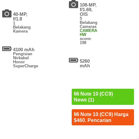
108-MP,
f/1.69,
40-MP,
OIS
f/1.8
5
Belakang
1
Cameras
Belakang
CAMERA
Kamera
HW
score:
198
4100 mAh
Pengisian
Nirkabel
5260
Honor
mAh
SuperCharge
Mi Note 10 (CC9)
News (1)
Mi Note 10 (CC9) Harga
$460. Pencarian