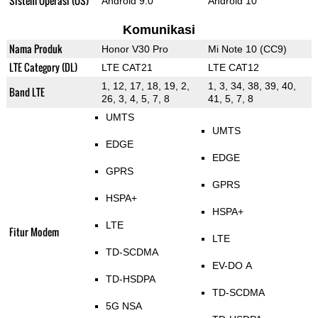
Sistem Operasi (OS)
Android 9.0
Android 10
Komunikasi
Nama Produk
Honor V30 Pro
Mi Note 10 (CC9)
LTE Category (DL)
LTE CAT21
LTE CAT12
1, 12, 17, 18, 19, 2,
1, 3, 34, 38, 39, 40,
Band LTE
26, 3, 4, 5, 7, 8
41, 5, 7, 8
UMTS
UMTS
EDGE
EDGE
GPRS
GPRS
HSPA+
HSPA+
LTE
Fitur Modem
LTE
TD-SCDMA
EV-DO A
TD-HSDPA
TD-SCDMA
5G NSA