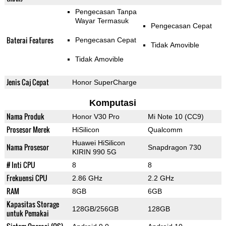
Pengecasan Tanpa
Wayar Termasuk
Pengecasan Cepat
Baterai Features
Pengecasan Cepat
Tidak Amovible
Tidak Amovible
Jenis Caj Cepat
Honor SuperCharge
Komputasi
Nama Produk
Honor V30 Pro
Mi Note 10 (CC9)
Prosesor Merek
HiSilicon
Qualcomm
Huawei HiSilicon
Nama Prosesor
Snapdragon 730
KIRIN 990 5G
# Inti CPU
8
8
Frekuensi CPU
2.86 GHz
2.2 GHz
RAM
8GB
6GB
Kapasitas Storage
128GB/256GB
128GB
untuk Pemakai