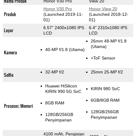
Nama Produk
Honor V30 Pro
View 20
Honor V30 Pro
Honor View 20
Produk
(Launched 2019-11-
(Launched 2018-12-
01)
01)
6.57" 2400x1080 IPS
6.4" 2310x1080 IPS
Layar
LCD
LCD
26mm 48-MP f/1.8
(Utama)
40-MP f/1.8
(Utama)
Kamera
+ToF Sensor
32-MP f/2
25mm 25-MP f/2
Selfie
Huawei HiSilicon
KIRIN 980 SoC
KIRIN 990 5G SoC
6GB/8GB RAM
8GB RAM
Prosesor, Memori
128GB/256GB
128GB/256GB
Penyimpanan
Penyimpanan
4100 mAh, Pengisian