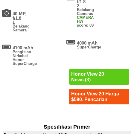
f/1.8
2
Belakang
40-MP,
Cameras
CAMERA
f/1.8
HW
1
score: 89
Belakang
Kamera
4000 mAh
SuperCharge
4100 mAh
Pengisian
Nirkabel
Honor
SuperCharge
Honor View 20
News (3)
Honor View 20 Harga
$590. Pencarian
Spesifikasi Primer