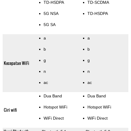
TD-HSDPA
TD-SCDMA
5G NSA
TD-HSDPA
5G SA
a
a
b
b
g
g
Kecepatan WiFi
n
n
ac
ac
Dua Band
Dua Band
Hotspot WiFi
Hotspot WiFi
Ciri wifi
WiFi Direct
WiFi Direct