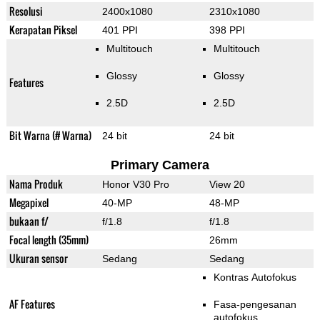
Resolusi
2400x1080
2310x1080
Kerapatan Piksel
401 PPI
398 PPI
Multitouch
Multitouch
Glossy
Glossy
Features
2.5D
2.5D
Bit Warna (# Warna)
24 bit
24 bit
Primary Camera
Nama Produk
Honor V30 Pro
View 20
Megapixel
40-MP
48-MP
bukaan f/
f/1.8
f/1.8
Focal length (35mm)
26mm
Ukuran sensor
Sedang
Sedang
Kontras Autofokus
AF Features
Fasa-pengesanan
autofokus