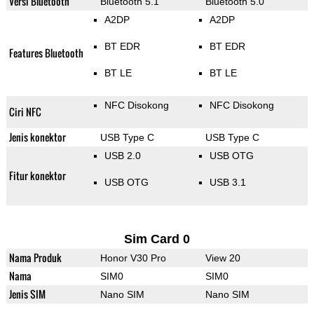
Versi Bluetooth
Bluetooth 5.1
Bluetooth 5.0
A2DP
A2DP
BT EDR
BT EDR
Features Bluetooth
BT LE
BT LE
NFC Disokong
NFC Disokong
Ciri NFC
Jenis konektor
USB Type C
USB Type C
USB 2.0
USB OTG
Fitur konektor
USB OTG
USB 3.1
Sim Card 0
Nama Produk
Honor V30 Pro
View 20
Nama
SIM0
SIM0
Jenis SIM
Nano SIM
Nano SIM