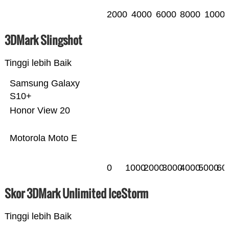
2000
4000
6000
8000
1000
3DMark Slingshot
Tinggi lebih Baik
Samsung Galaxy
S10+
Honor View 20
Motorola Moto E
0
1000
2000
3000
4000
5000
60
Skor 3DMark Unlimited IceStorm
Tinggi lebih Baik