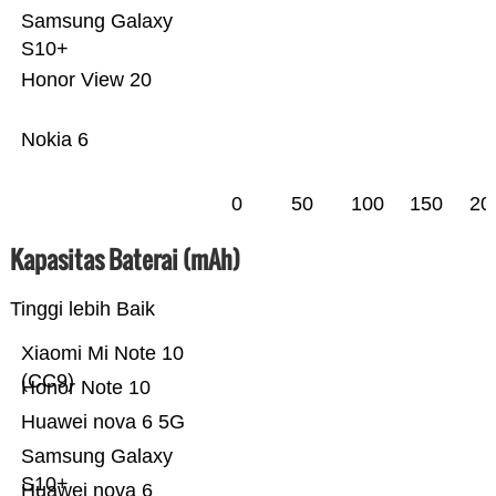
Samsung Galaxy
S10+
Honor View 20
Nokia 6
0
50
100
150
20
Kapasitas Baterai (mAh)
Tinggi lebih Baik
Xiaomi Mi Note 10
(CC9)
Honor Note 10
Huawei nova 6 5G
Samsung Galaxy
S10+
Huawei nova 6