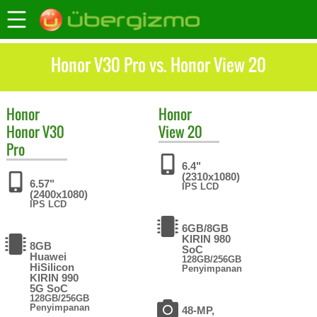
Honor V30 Pro vs. Honor View 20
Honor
Honor
Honor V30
View 20
Pro
6.4"
(2310x1080)
6.57"
IPS LCD
(2400x1080)
IPS LCD
6GB/8GB
KIRIN 980
8GB
SoC
Huawei
128GB/256GB
HiSilicon
Penyimpanan
KIRIN 990
5G SoC
128GB/256GB
Penyimpanan
48-MP,