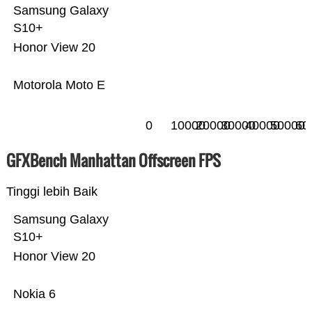
Samsung Galaxy
S10+
Honor View 20
Motorola Moto E
0
10000
20000
30000
40000
50000
60
GFXBench Manhattan Offscreen FPS
Tinggi lebih Baik
Samsung Galaxy
S10+
Honor View 20
Nokia 6