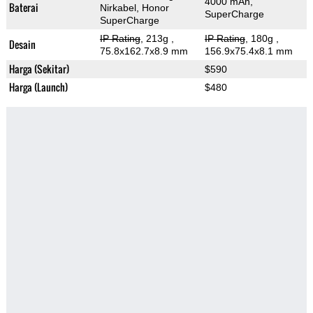
4000 mAh,
Baterai
Nirkabel, Honor
SuperCharge
SuperCharge
IP Rating
, 213g
,
IP Rating
, 180g
,
Desain
75.8x162.7x8.9 mm
156.9x75.4x8.1 mm
Harga (Sekitar)
$590
Harga (Launch)
$480