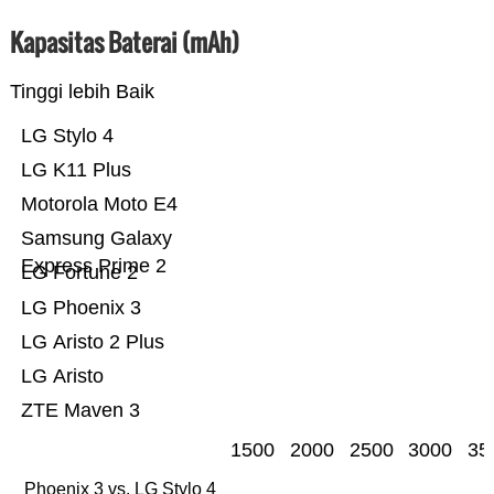
Kapasitas Baterai (mAh)
Tinggi lebih Baik
LG Stylo 4
LG K11 Plus
Motorola Moto E4
Samsung Galaxy
Express Prime 2
LG Fortune 2
LG Phoenix 3
LG Aristo 2 Plus
LG Aristo
ZTE Maven 3
1500
2000
2500
3000
35
Phoenix 3 vs. LG Stylo 4