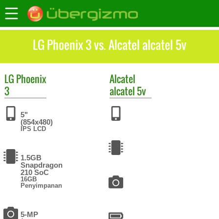
LG Phoenix 3 vs. Alcatel alcatel 5v
LG
Phoenix
Alcatel
3
alcatel 5v
5"
(854x480)
IPS LCD
1.5GB
Snapdragon
210 SoC
16GB
Penyimpanan
5-MP