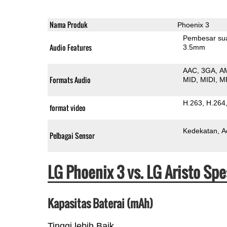
Nama Produk
Phoenix 3
Pembesar su
Audio Features
3.5mm
AAC
3GA
A
Formats Audio
MID
MIDI
M
H.263
H.264
format video
Kedekatan
A
Pelbagai Sensor
LG Phoenix 3 vs. LG Aristo Sp
Kapasitas Baterai (mAh)
Tinggi lebih Baik