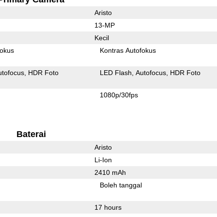
Aristo
13-MP
Kecil
fokus
Kontras Autofokus
utofocus
HDR Foto
LED Flash
Autofocus
HDR Foto
1080p/30fps
Baterai
Aristo
Li-Ion
2410 mAh
l
Boleh tanggal
17 hours