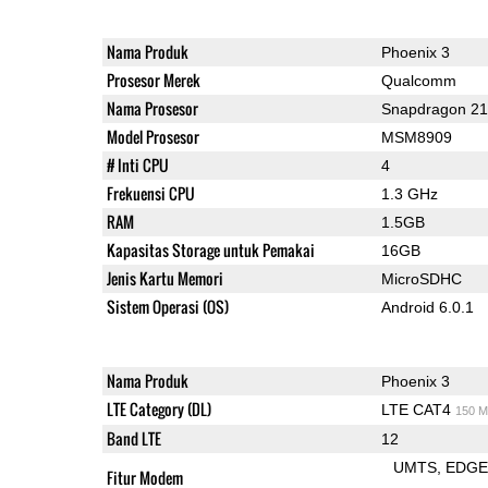
Nama Produk
Phoenix 3
Prosesor Merek
Qualcomm
Nama Prosesor
Snapdragon 2
Model Prosesor
MSM8909
# Inti CPU
4
Frekuensi CPU
1.3 GHz
RAM
1.5GB
Kapasitas Storage untuk Pemakai
16GB
Jenis Kartu Memori
MicroSDHC
Sistem Operasi (OS)
Android 6.0.1
Nama Produk
Phoenix 3
LTE Category (DL)
LTE CAT4
150 M
Band LTE
12
UMTS
EDG
Fitur Modem