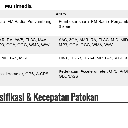
Multimedia
Aristo
ara
FM Radio
Penyambung
Pembesar suara
FM Radio
Penyamb
3.5mm
MR
RA
AWB
FLAC
M4A
AAC
3GA
AMR
RA
FLAC
MID
MID
P3
OGA
OGG
WMA
WAV
MP3
OGA
OGG
WMA
WAV
MPEG-4
MP4
DIVX
H.263
H.264
MPEG-4
MP4
X
Kedekatan
Accelerometer
GPS
A-G
ccelerometer
GPS
A-GPS
GLONASS
esifikasi & Kecepatan Patokan