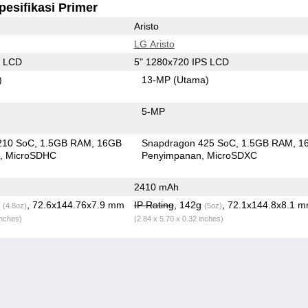
pesifikasi Primer
Aristo
LG Aristo
S LCD
5" 1280x720 IPS LCD
)
13-MP
(Utama)
5-MP
210 SoC
1.5GB RAM
16GB
Snapdragon 425 SoC
1.5GB RAM
1
n
MicroSDHC
Penyimpanan
MicroSDXC
2410 mAh
g
, 72.6x144.76x7.9 mm
IP Rating
, 142g
, 72.1x144.8x8.1 
(4.8oz)
(5oz)
inches)
(2.84 x 5.70 x 0.32 inches)