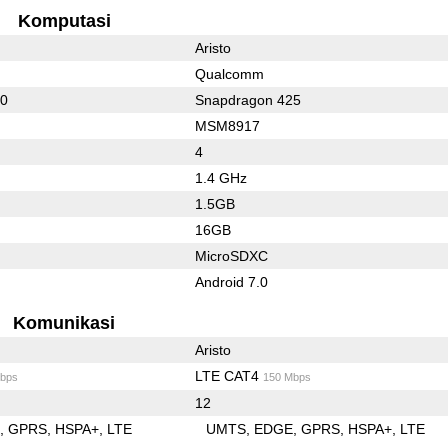
Komputasi
Aristo
Qualcomm
10
Snapdragon 425
MSM8917
4
1.4 GHz
1.5GB
16GB
MicroSDXC
Android 7.0
Komunikasi
Aristo
LTE CAT4
bps
150 Mbps
12
E
GPRS
HSPA+
LTE
UMTS
EDGE
GPRS
HSPA+
LTE