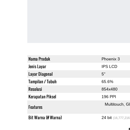
Nama Produk
Phoenix 3
Jenis Layar
IPS LCD
Layar Diagonal
5"
Tampilan / Tubuh
65.6%
Resolusi
854x480
Kerapatan Piksel
196 PPI
Multitouch
G
Features
Bit Warna (# Warna)
24 bit
(16,777,216