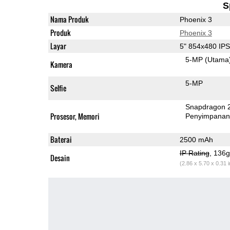
S
Nama Produk
Phoenix 3
Produk
Phoenix 3
Layar
5" 854x480 IP
5-MP
(Utama
Kamera
5-MP
Selfie
Snapdragon 
Prosesor, Memori
Penyimpana
Baterai
2500 mAh
IP Rating
, 136
Desain
(2.86 x 5.70 x 0.31 