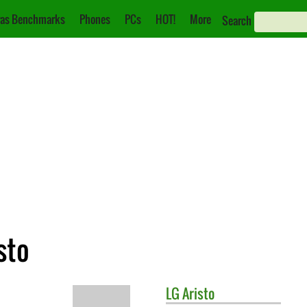
as Benchmarks
Phones
PCs
HOT!
More
Search
sto
LG
Aristo