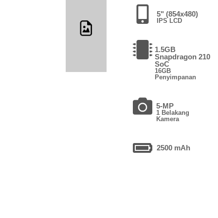
5" (854x480)
IPS LCD
1.5GB
Snapdragon 210
SoC
16GB
Penyimpanan
5-MP
1 Belakang
Kamera
2500 mAh