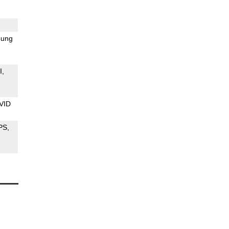
ung
I
VID
PS