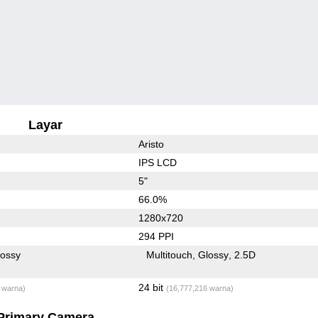
Layar
Aristo
IPS LCD
5"
66.0%
1280x720
294 PPI
lossy
Multitouch
Glossy
2.5D
24 bit
 warna)
(16,777,216 warna)
Primary Camera