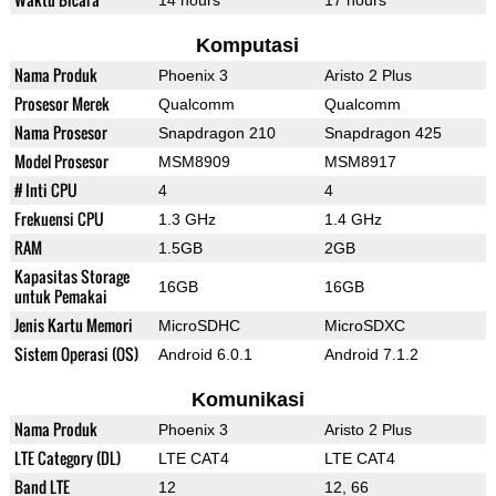
14 hours
17 hours
Komputasi
Nama Produk
Phoenix 3
Aristo 2 Plus
Prosesor Merek
Qualcomm
Qualcomm
Nama Prosesor
Snapdragon 210
Snapdragon 425
Model Prosesor
MSM8909
MSM8917
# Inti CPU
4
4
Frekuensi CPU
1.3 GHz
1.4 GHz
RAM
1.5GB
2GB
Kapasitas Storage
16GB
16GB
untuk Pemakai
Jenis Kartu Memori
MicroSDHC
MicroSDXC
Sistem Operasi (OS)
Android 6.0.1
Android 7.1.2
Komunikasi
Nama Produk
Phoenix 3
Aristo 2 Plus
LTE Category (DL)
LTE CAT4
LTE CAT4
Band LTE
12
12, 66