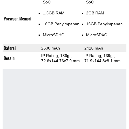
SoC
SoC
1.5GB RAM
2GB RAM
Prosesor, Memori
16GB Penyimpanan
16GB Penyimpanan
MicroSDHC
MicroSDXC
Baterai
2500 mAh
2410 mAh
IP Rating
, 136g
,
IP Rating
, 139g
,
Desain
72.6x144.76x7.9 mm
71.9x144.8x8.1 mm