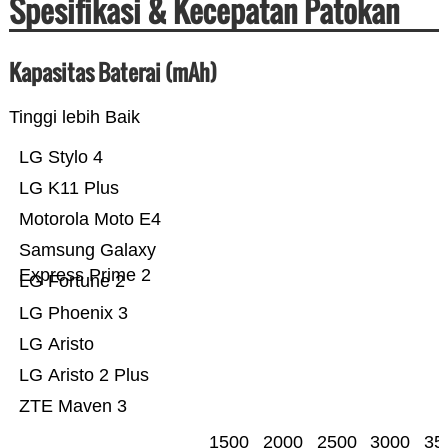
Spesifikasi & Kecepatan Patokan
Kapasitas Baterai (mAh)
Tinggi lebih Baik
LG Stylo 4
LG K11 Plus
Motorola Moto E4
Samsung Galaxy
Express Prime 2
LG Fortune 2
LG Phoenix 3
LG Aristo
LG Aristo 2 Plus
ZTE Maven 3
1500
2000
2500
3000
35