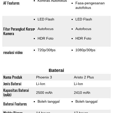
Kontras Autofokus
AF Features
Fasa-pengesanan
autofokus
LED Flash
LED Flash
Fitur Perangkat Keras
Autofocus
Autofocus
Kamera
HDR Foto
HDR Foto
720p/30fps
1080p/30fps
resolusi video
Baterai
Nama Produk
Phoenix 3
Aristo 2 Plus
Jenis Baterai
Li-Ion
Li-Ion
Kapasitas Baterai
2500 mAh
2410 mAh
(mAh)
Boleh tanggal
Boleh tanggal
Baterai Features
Waktu Bicara