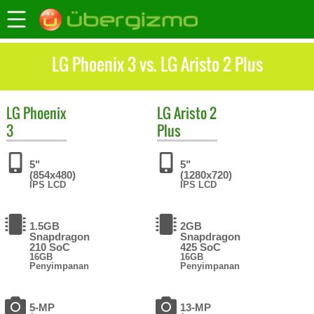
LG Phoenix 3 vs. LG Aristo 2 Plus
LG
Phoenix
LG
Aristo 2
3
Plus
5"
5"
(854x480)
(1280x720)
IPS LCD
IPS LCD
1.5GB
2GB
Snapdragon
Snapdragon
210 SoC
425 SoC
16GB
16GB
Penyimpanan
Penyimpanan
5-MP
13-MP