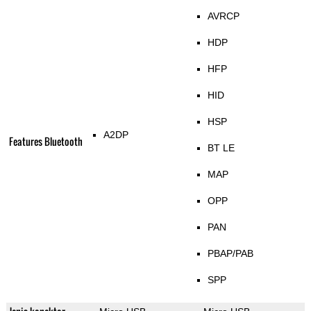
AVRCP
HDP
HFP
HID
HSP
A2DP
Features Bluetooth
BT LE
MAP
OPP
PAN
PBAP/PAB
SPP