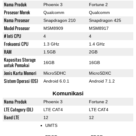
Nama Produk
Phoenix 3
Fortune 2
Prosesor Merek
Qualcomm
Qualcomm
Nama Prosesor
Snapdragon 210
Snapdragon 425
Model Prosesor
MSM8909
MSM8917
# Inti CPU
4
4
Frekuensi CPU
1.3 GHz
1.4 GHz
RAM
1.5GB
2GB
Kapasitas Storage
16GB
16GB
untuk Pemakai
Jenis Kartu Memori
MicroSDHC
MicroSDXC
Sistem Operasi (OS)
Android 6.0.1
Android 7.1.2
Komunikasi
Nama Produk
Phoenix 3
Fortune 2
LTE Category (DL)
LTE CAT4
LTE CAT4
Band LTE
12
12
UMTS