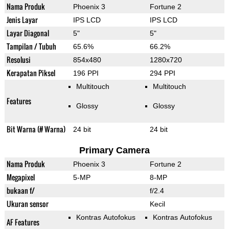
Nama Produk
Phoenix 3
Fortune 2
Jenis Layar
IPS LCD
IPS LCD
Layar Diagonal
5"
5"
Tampilan / Tubuh
65.6%
66.2%
Resolusi
854x480
1280x720
Kerapatan Piksel
196 PPI
294 PPI
Multitouch
Multitouch
Features
Glossy
Glossy
Bit Warna (# Warna)
24 bit
24 bit
Primary Camera
Nama Produk
Phoenix 3
Fortune 2
Megapixel
5-MP
8-MP
bukaan f/
f/2.4
Ukuran sensor
Kecil
Kontras Autofokus
Kontras Autofokus
AF Features