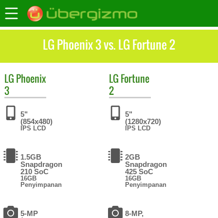
LG Phoenix 3 vs. LG Fortune 2
LG
Phoenix
LG
Fortune
3
2
5"
5"
(854x480)
(1280x720)
IPS LCD
IPS LCD
1.5GB
2GB
Snapdragon
Snapdragon
210 SoC
425 SoC
16GB
16GB
Penyimpanan
Penyimpanan
5-MP
8-MP,