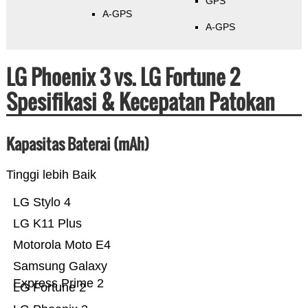
GPS
A-GPS
A-GPS
LG Phoenix 3 vs. LG Fortune 2
Spesifikasi & Kecepatan Patokan
Kapasitas Baterai (mAh)
Tinggi lebih Baik
LG Stylo 4
LG K11 Plus
Motorola Moto E4
Samsung Galaxy
Express Prime 2
LG Fortune 2