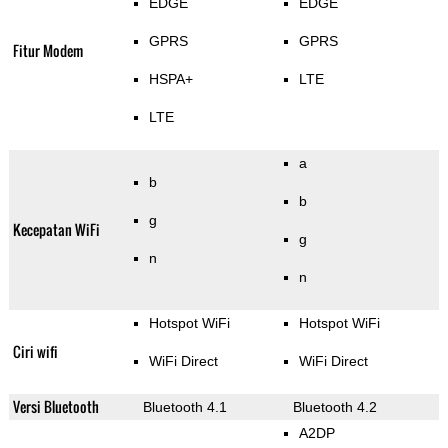
EDGE
EDGE
GPRS
GPRS
Fitur Modem
HSPA+
LTE
LTE
a
b
b
g
Kecepatan WiFi
g
n
n
Hotspot WiFi
Hotspot WiFi
Ciri wifi
WiFi Direct
WiFi Direct
Versi Bluetooth
Bluetooth 4.1
Bluetooth 4.2
A2DP