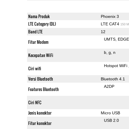
Nama Produk
Phoenix 3
LTE Category (DL)
LTE CAT4
150 M
Band LTE
12
UMTS
EDG
Fitur Modem
b
g
n
Kecepatan WiFi
Hotspot WiFi
Ciri wifi
Versi Bluetooth
Bluetooth 4.1
A2DP
Features Bluetooth
Ciri NFC
Jenis konektor
Micro USB
USB 2.0
Fitur konektor