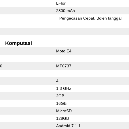
Li-Ion
2800 mAh
l
Pengecasan Cepat
Boleh tanggal
Komputasi
Moto E4
10
MT6737
4
1.3 GHz
2GB
16GB
MicroSD
128GB
Android 7.1.1