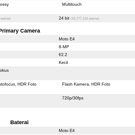
lossy
Multitouch
24 bit
 warna)
(16,777,216 warna)
Primary Camera
Moto E4
8-MP
f/2.2
Kecil
fokus
utofocus
HDR Foto
Flash Kamera
HDR Foto
720p/30fps
Baterai
Moto E4