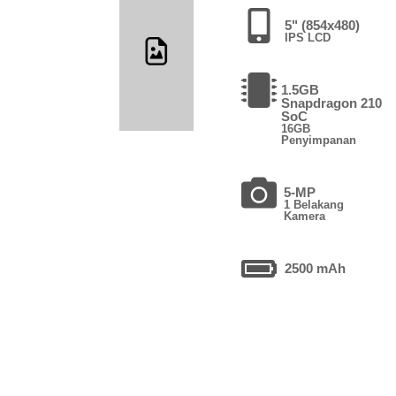
5" (854x480)
IPS LCD
1.5GB
Snapdragon 210
SoC
16GB
Penyimpanan
5-MP
1 Belakang
Kamera
2500 mAh