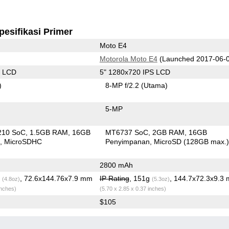
pesifikasi Primer
Moto E4
Motorola Moto E4
(Launched 2017-06-
S LCD
5" 1280x720 IPS LCD
)
8-MP f/2.2
(Utama)
5-MP
210 SoC
1.5GB RAM
16GB
MT6737 SoC
2GB RAM
16GB
n
MicroSDHC
Penyimpanan
MicroSD (128GB max.
2800 mAh
g
, 72.6x144.76x7.9 mm
IP Rating
, 151g
, 144.7x72.3x9.3
(4.8oz)
(5.3oz)
inches)
(5.70 x 2.85 x 0.37 inches)
$105