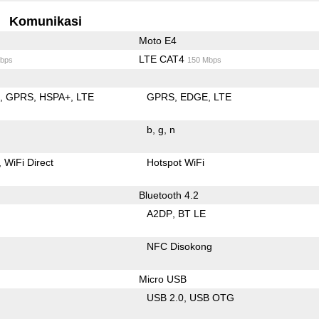
Komunikasi
Moto E4
LTE CAT4
bps
150 Mbps
E
GPRS
HSPA+
LTE
GPRS
EDGE
LTE
b
g
n
WiFi Direct
Hotspot WiFi
Bluetooth 4.2
A2DP
BT LE
NFC Disokong
Micro USB
USB 2.0
USB OTG