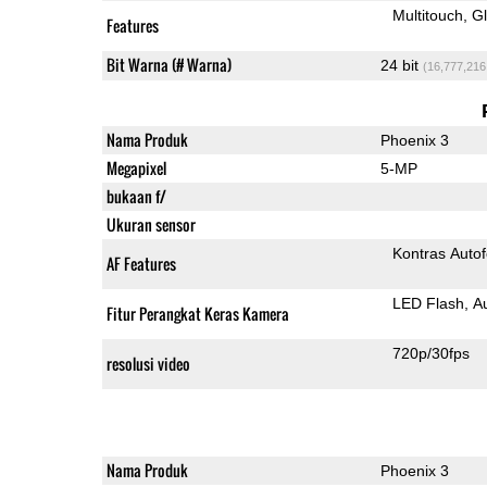
Multitouch
G
Features
Bit Warna (# Warna)
24 bit
(16,777,216
Nama Produk
Phoenix 3
Megapixel
5-MP
bukaan f/
Ukuran sensor
Kontras Auto
AF Features
LED Flash
A
Fitur Perangkat Keras Kamera
720p/30fps
resolusi video
Nama Produk
Phoenix 3