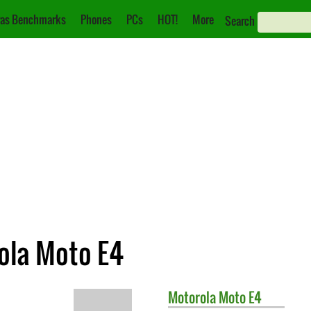
as Benchmarks
Phones
PCs
HOT!
More
Search
rola Moto E4
Motorola
Moto E4