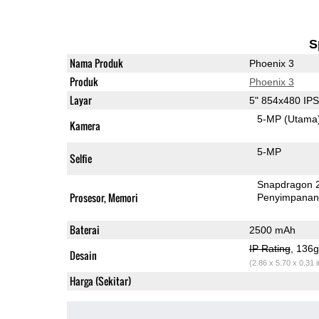
S
Nama Produk
Phoenix 3
Produk
Phoenix 3
Layar
5" 854x480 IP
5-MP
(Utama
Kamera
5-MP
Selfie
Snapdragon 
Prosesor, Memori
Penyimpana
Baterai
2500 mAh
IP Rating
, 136
Desain
(2.86 x 5.70 x 0.31 
Harga (Sekitar)