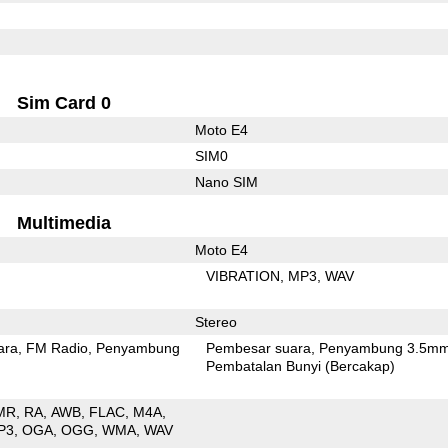
Sim Card 0
Moto E4
SIM0
Nano SIM
Multimedia
Moto E4
VIBRATION
MP3
WAV
Stereo
ara
FM Radio
Penyambung
Pembesar suara
Penyambung 3.5m
Pembatalan Bunyi (Bercakap)
MR
RA
AWB
FLAC
M4A
P3
OGA
OGG
WMA
WAV