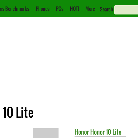
as Benchmarks
Phones
PCs
HOT!
More
Search
 10 Lite
Honor
Honor 10 Lite