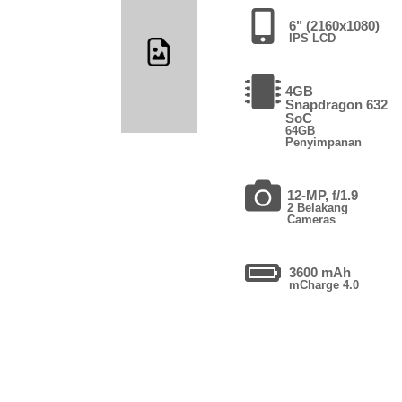
6" (2160x1080)
IPS LCD
4GB
Snapdragon 632
SoC
64GB
Penyimpanan
12-MP, f/1.9
2 Belakang
Cameras
3600 mAh
mCharge 4.0