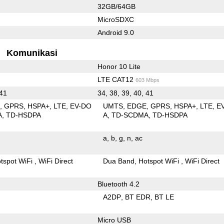
32GB/64GB
MicroSDXC
Android 9.0
Komunikasi
Honor 10 Lite
LTE CAT12
603 Mbps
 41
34, 38, 39, 40, 41
E
GPRS
HSPA+
LTE
EV-DO
UMTS
EDGE
GPRS
HSPA+
LTE
E
A
TD-HSDPA
A
TD-SCDMA
TD-HSDPA
a
b
g
n
ac
tspot WiFi
WiFi Direct
Dua Band
Hotspot WiFi
WiFi Direct
Bluetooth 4.2
A2DP
BT EDR
BT LE
Micro USB