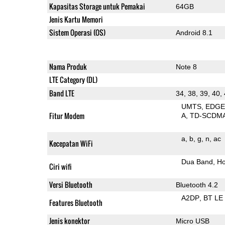
Kapasitas Storage untuk Pemakai
64GB
Jenis Kartu Memori
Sistem Operasi (OS)
Android 8.1
Nama Produk
Note 8
LTE Category (DL)
Band LTE
34, 38, 39, 40,
UMTS
EDG
Fitur Modem
A
TD-SCDM
a
b
g
n
ac
Kecepatan WiFi
Dua Band
Ho
Ciri wifi
Versi Bluetooth
Bluetooth 4.2
A2DP
BT LE
Features Bluetooth
Jenis konektor
Micro USB