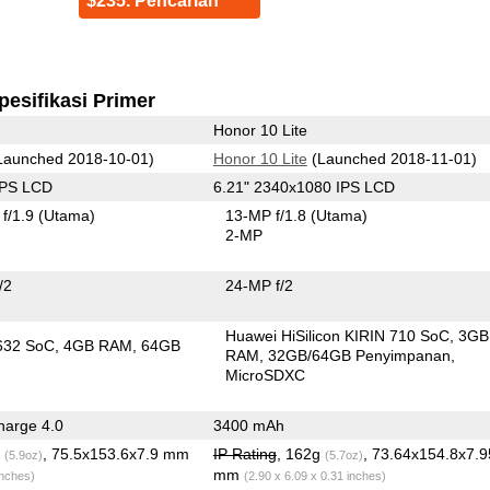
$235. Pencarian
pesifikasi Primer
Honor 10 Lite
Launched 2018-10-01)
Honor 10 Lite
(Launched 2018-11-01)
IPS LCD
6.21" 2340x1080 IPS LCD
f/1.9
(Utama)
13-MP f/1.8
(Utama)
2-MP
/2
24-MP f/2
Huawei HiSilicon KIRIN 710 SoC
3GB
632 SoC
4GB RAM
64GB
RAM
32GB/64GB Penyimpanan
n
MicroSDXC
arge 4.0
3400 mAh
g
, 75.5x153.6x7.9 mm
IP Rating
, 162g
, 73.64x154.8x7.9
(5.9oz)
(5.7oz)
mm
inches)
(2.90 x 6.09 x 0.31 inches)