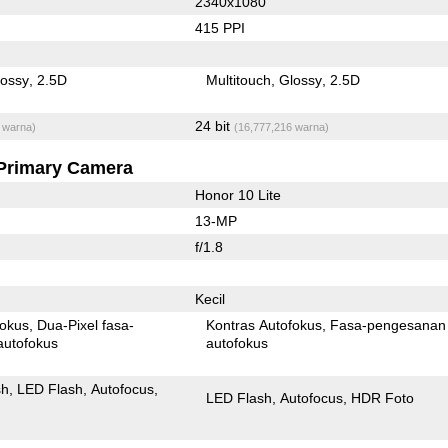
2340x1080
415 PPI
lossy
2.5D
Multitouch
Glossy
2.5D
24 bit
 warna)
(16,777,216 warna)
Primary Camera
Honor 10 Lite
13-MP
f/1.8
Kecil
fokus
Dua-Pixel fasa-
Kontras Autofokus
Fasa-pengesanan
autofokus
autofokus
sh
LED Flash
Autofocus
LED Flash
Autofocus
HDR Foto