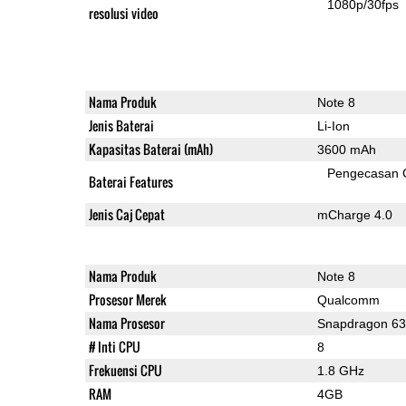
1080p/30fps
resolusi video
Nama Produk
Note 8
Jenis Baterai
Li-Ion
Kapasitas Baterai (mAh)
3600 mAh
Pengecasan 
Baterai Features
Jenis Caj Cepat
mCharge 4.0
Nama Produk
Note 8
Prosesor Merek
Qualcomm
Nama Prosesor
Snapdragon 6
# Inti CPU
8
Frekuensi CPU
1.8 GHz
RAM
4GB