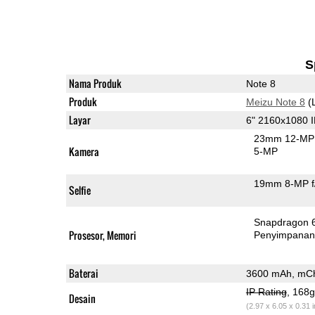
S
Nama Produk
Note 8
Produk
Meizu Note 8
(
Layar
6" 2160x1080 
23mm 12-MP 
Kamera
5-MP
19mm 8-MP f
Selfie
Snapdragon 
Prosesor, Memori
Penyimpana
Baterai
3600 mAh, mCh
IP Rating
, 168
Desain
(2.97 x 6.05 x 0.31 