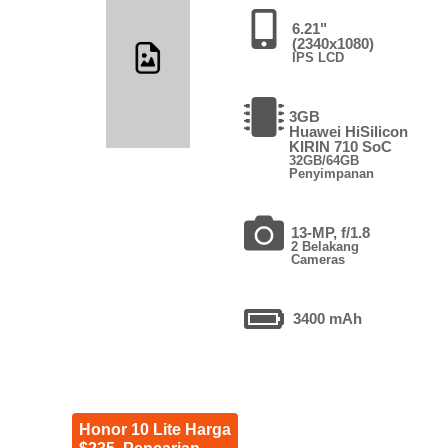
6.21"
(2340x1080)
IPS LCD
3GB
Huawei HiSilicon
KIRIN 710 SoC
32GB/64GB
Penyimpanan
13-MP, f/1.8
2 Belakang
Cameras
3400 mAh
Honor 10 Lite Harga