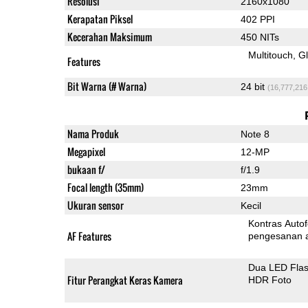
Resolusi
2160x1080
Kerapatan Piksel
402 PPI
Kecerahan Maksimum
450 NITs
Multitouch
G
Features
Bit Warna (# Warna)
24 bit
(16,777,216
Nama Produk
Note 8
Megapixel
12-MP
bukaan f/
f/1.9
Focal length (35mm)
23mm
Ukuran sensor
Kecil
Kontras Auto
AF Features
pengesanan 
Dua LED Fla
Fitur Perangkat Keras Kamera
HDR Foto