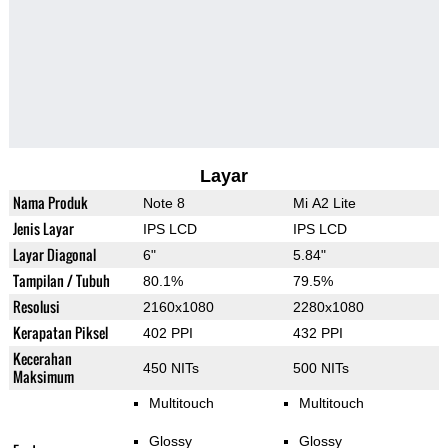
Layar
Nama Produk
Note 8
Mi A2 Lite
Jenis Layar
IPS LCD
IPS LCD
Layar Diagonal
6"
5.84"
Tampilan / Tubuh
80.1%
79.5%
Resolusi
2160x1080
2280x1080
Kerapatan Piksel
402 PPI
432 PPI
Kecerahan
450 NITs
500 NITs
Maksimum
Multitouch
Multitouch
Glossy
Glossy