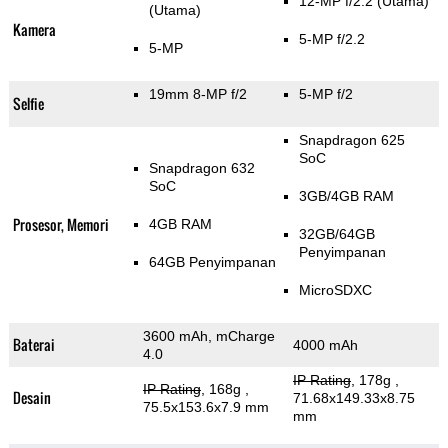
12-MP f/2.2
(Utama)
(Utama)
Kamera
5-MP f/2.2
5-MP
19mm 8-MP f/2
5-MP f/2
Selfie
Snapdragon 625
SoC
Snapdragon 632
SoC
3GB/4GB RAM
Prosesor, Memori
4GB RAM
32GB/64GB
Penyimpanan
64GB Penyimpanan
MicroSDXC
3600 mAh, mCharge
Baterai
4000 mAh
4.0
IP Rating
, 178g
,
IP Rating
, 168g
,
Desain
71.68x149.33x8.75
75.5x153.6x7.9 mm
mm