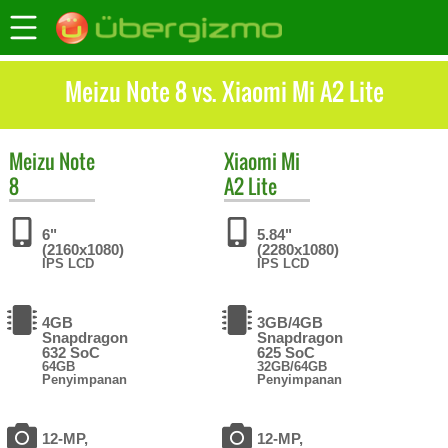
Meizu Note 8 vs. Xiaomi Mi A2 Lite
Meizu
Note
Xiaomi
Mi
8
A2 Lite
6"
5.84"
(2160x1080)
(2280x1080)
IPS LCD
IPS LCD
4GB
3GB/4GB
Snapdragon
Snapdragon
632 SoC
625 SoC
64GB
32GB/64GB
Penyimpanan
Penyimpanan
12-MP,
12-MP,