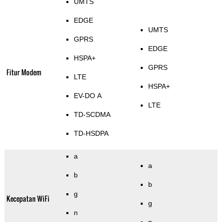
UMTS
EDGE
UMTS
GPRS
EDGE
HSPA+
GPRS
Fitur Modem
LTE
HSPA+
EV-DO A
LTE
TD-SCDMA
TD-HSDPA
a
a
b
b
g
Kecepatan WiFi
g
n