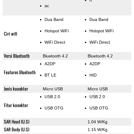
n
ac
Dua Band
Dua Band
Hotspot WiFi
Hotspot WiFi
Ciri wifi
WiFi Direct
WiFi Direct
Versi Bluetooth
Bluetooth 4.2
Bluetooth 4.2
A2DP
A2DP
Features Bluetooth
BT LE
HID
Jenis konektor
Micro USB
Micro USB
USB 2.0
USB 2.0
Fitur konektor
USB OTG
USB OTG
SAR Head (U.S)
1.04 W/Kg
SAR Body (U.S)
1.15 W/Kg