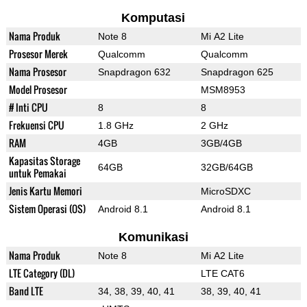
Komputasi
Nama Produk
Note 8
Mi A2 Lite
Prosesor Merek
Qualcomm
Qualcomm
Nama Prosesor
Snapdragon 632
Snapdragon 625
Model Prosesor
MSM8953
# Inti CPU
8
8
Frekuensi CPU
1.8 GHz
2 GHz
RAM
4GB
3GB/4GB
Kapasitas Storage
64GB
32GB/64GB
untuk Pemakai
Jenis Kartu Memori
MicroSDXC
Sistem Operasi (OS)
Android 8.1
Android 8.1
Komunikasi
Nama Produk
Note 8
Mi A2 Lite
LTE Category (DL)
LTE CAT6
Band LTE
34, 38, 39, 40, 41
38, 39, 40, 41