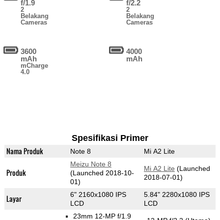
f/1.9
f/2.2
2
2
Belakang
Belakang
Cameras
Cameras
3600
4000
mAh
mAh
mCharge
4.0
Spesifikasi Primer
Nama Produk
Note 8
Mi A2 Lite
Meizu Note 8
Mi A2 Lite
(Launched
Produk
(Launched 2018-10-
2018-07-01)
01)
6" 2160x1080 IPS
5.84" 2280x1080 IPS
Layar
LCD
LCD
23mm 12-MP f/1.9