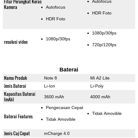
Fitur Perangkat Keras
Autofocus
Kamera
Autofocus
HDR Foto
HDR Foto
1080p/30fps
1080p/30fps
resolusi video
720p/120fps
Baterai
Nama Produk
Note 8
Mi A2 Lite
Jenis Baterai
Li-Ion
Li-Poly
Kapasitas Baterai
3600 mAh
4000 mAh
(mAh)
Pengecasan Cepat
Tidak Amovible
Baterai Features
Tidak Amovible
Jenis Caj Cepat
mCharge 4.0