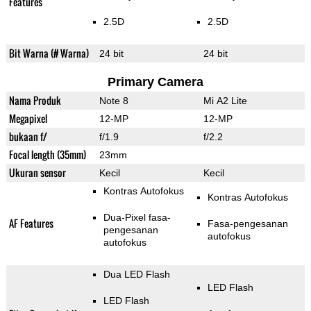
Features
2.5D
2.5D
Bit Warna (# Warna)
24 bit
24 bit
Primary Camera
Nama Produk
Note 8
Mi A2 Lite
Megapixel
12-MP
12-MP
bukaan f/
f/1.9
f/2.2
Focal length (35mm)
23mm
Ukuran sensor
Kecil
Kecil
Kontras Autofokus
Kontras Autofokus
Dua-Pixel fasa-
AF Features
Fasa-pengesanan
pengesanan
autofokus
autofokus
Dua LED Flash
LED Flash
LED Flash