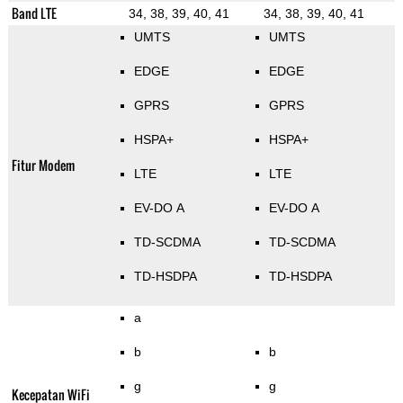
Band LTE
34, 38, 39, 40, 41
34, 38, 39, 40, 41
UMTS
UMTS
EDGE
EDGE
GPRS
GPRS
HSPA+
HSPA+
Fitur Modem
LTE
LTE
EV-DO A
EV-DO A
TD-SCDMA
TD-SCDMA
TD-HSDPA
TD-HSDPA
a
b
b
g
g
Kecepatan WiFi