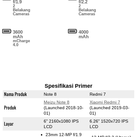
f/1.9
f/2.2
2
2
Belakang
Belakang
Cameras
Cameras
3600
4000
mAh
mAh
mCharge
4.0
Spesifikasi Primer
Nama Produk
Note 8
Redmi 7
Meizu Note 8
Xiaomi Redmi 7
Produk
(Launched 2018-10-
(Launched 2019-03-
01)
01)
6" 2160x1080 IPS
6.26" 1520x720 IPS
Layar
LCD
LCD
23mm 12-MP f/1.9