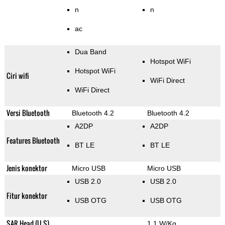
n
n
ac
Dua Band
Hotspot WiFi
Hotspot WiFi
Ciri wifi
WiFi Direct
WiFi Direct
Versi Bluetooth
Bluetooth 4.2
Bluetooth 4.2
A2DP
A2DP
Features Bluetooth
BT LE
BT LE
Jenis konektor
Micro USB
Micro USB
USB 2.0
USB 2.0
Fitur konektor
USB OTG
USB OTG
SAR Head (U.S)
1.1 W/Kg