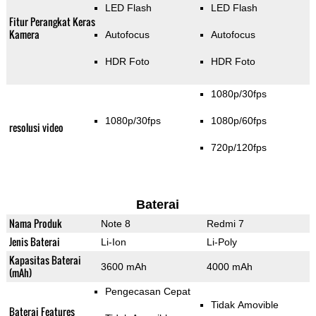
LED Flash
LED Flash
Fitur Perangkat Keras
Kamera
Autofocus
Autofocus
HDR Foto
HDR Foto
1080p/30fps
1080p/30fps
1080p/60fps
resolusi video
720p/120fps
Baterai
Nama Produk
Note 8
Redmi 7
Jenis Baterai
Li-Ion
Li-Poly
Kapasitas Baterai
3600 mAh
4000 mAh
(mAh)
Pengecasan Cepat
Tidak Amovible
Baterai Features