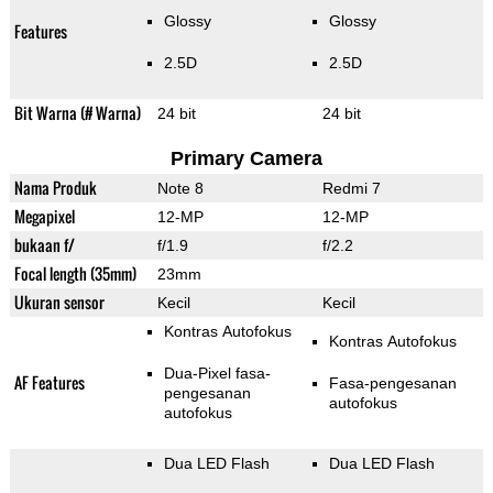
Glossy
Glossy
Features
2.5D
2.5D
Bit Warna (# Warna)
24 bit
24 bit
Primary Camera
Nama Produk
Note 8
Redmi 7
Megapixel
12-MP
12-MP
bukaan f/
f/1.9
f/2.2
Focal length (35mm)
23mm
Ukuran sensor
Kecil
Kecil
Kontras Autofokus
Kontras Autofokus
Dua-Pixel fasa-
AF Features
Fasa-pengesanan
pengesanan
autofokus
autofokus
Dua LED Flash
Dua LED Flash