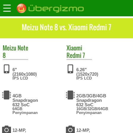
Meizu Note 8 vs. Xiaomi Redmi 7
Meizu
Note
Xiaomi
8
Redmi 7
6"
6.26"
(2160x1080)
(1520x720)
IPS LCD
IPS LCD
4GB
2GB/3GB/4GB
Snapdragon
Snapdragon
632 SoC
632 SoC
64GB
16GB/32GB/64GB
Penyimpanan
Penyimpanan
12-MP,
12-MP,