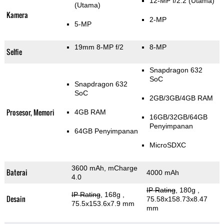
12-MP f/2.2
(Utama)
(Utama)
Kamera
2-MP
5-MP
19mm 8-MP f/2
8-MP
Selfie
Snapdragon 632
SoC
Snapdragon 632
SoC
2GB/3GB/4GB RAM
Prosesor, Memori
4GB RAM
16GB/32GB/64GB
Penyimpanan
64GB Penyimpanan
MicroSDXC
3600 mAh, mCharge
Baterai
4000 mAh
4.0
IP Rating
, 180g
,
IP Rating
, 168g
,
Desain
75.58x158.73x8.47
75.5x153.6x7.9 mm
mm