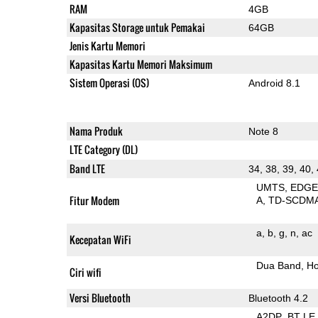
RAM
4GB
Kapasitas Storage untuk Pemakai
64GB
Jenis Kartu Memori
Kapasitas Kartu Memori Maksimum
Sistem Operasi (OS)
Android 8.1
Nama Produk
Note 8
LTE Category (DL)
Band LTE
34, 38, 39, 40,
UMTS
EDG
Fitur Modem
A
TD-SCDM
a
b
g
n
ac
Kecepatan WiFi
Dua Band
Ho
Ciri wifi
Versi Bluetooth
Bluetooth 4.2
A2DP
BT LE