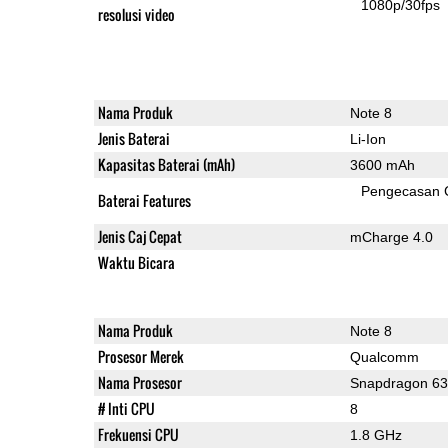
1080p/30fps
resolusi video
Nama Produk
Note 8
Jenis Baterai
Li-Ion
Kapasitas Baterai (mAh)
3600 mAh
Pengecasan 
Baterai Features
Jenis Caj Cepat
mCharge 4.0
Waktu Bicara
Nama Produk
Note 8
Prosesor Merek
Qualcomm
Nama Prosesor
Snapdragon 6
# Inti CPU
8
Frekuensi CPU
1.8 GHz