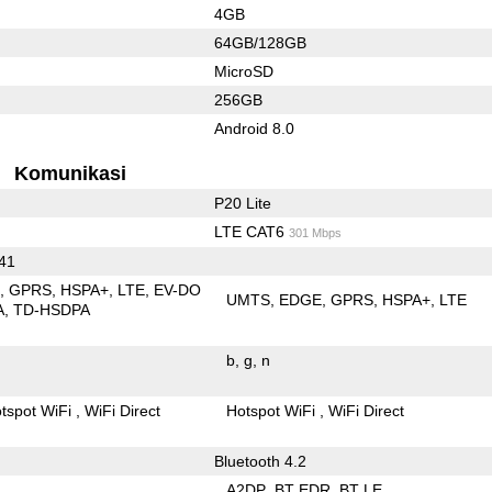
4GB
64GB/128GB
MicroSD
256GB
Android 8.0
Komunikasi
P20 Lite
LTE CAT6
301 Mbps
 41
E
GPRS
HSPA+
LTE
EV-DO
UMTS
EDGE
GPRS
HSPA+
LTE
A
TD-HSDPA
b
g
n
tspot WiFi
WiFi Direct
Hotspot WiFi
WiFi Direct
Bluetooth 4.2
A2DP
BT EDR
BT LE