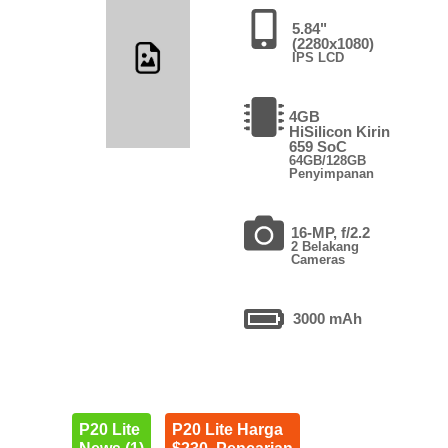
5.84"
(2280x1080)
IPS LCD
4GB
HiSilicon Kirin
659 SoC
64GB/128GB
Penyimpanan
16-MP, f/2.2
2 Belakang
Cameras
3000 mAh
P20 Lite
P20 Lite Harga