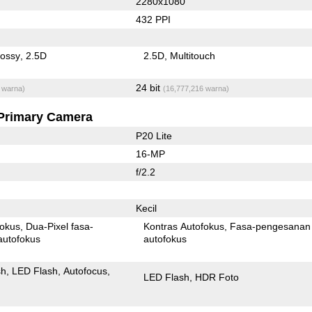
2280x1080
432 PPI
lossy
2.5D
2.5D
Multitouch
24 bit
 warna)
(16,777,216 warna)
Primary Camera
P20 Lite
16-MP
f/2.2
Kecil
fokus
Dua-Pixel fasa-
Kontras Autofokus
Fasa-pengesanan
autofokus
autofokus
sh
LED Flash
Autofocus
LED Flash
HDR Foto