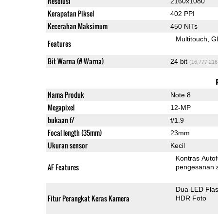
Resolusi
2160x1080
Kerapatan Piksel
402 PPI
Kecerahan Maksimum
450 NITs
Multitouch
G
Features
Bit Warna (# Warna)
24 bit
(16,777,216
Nama Produk
Note 8
Megapixel
12-MP
bukaan f/
f/1.9
Focal length (35mm)
23mm
Ukuran sensor
Kecil
Kontras Auto
AF Features
pengesanan 
Dua LED Fla
Fitur Perangkat Keras Kamera
HDR Foto