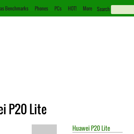
as Benchmarks
Phones
PCs
HOT!
More
Search
i P20 Lite
Huawei
P20 Lite