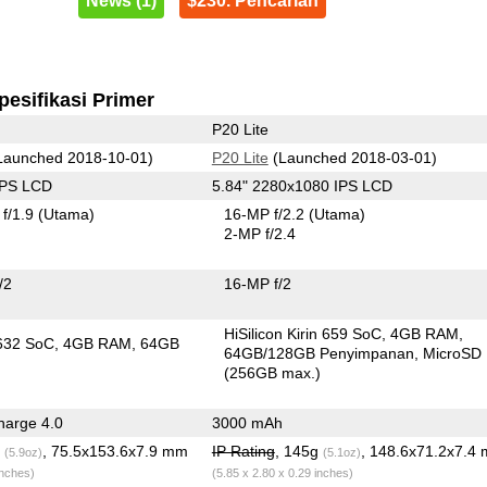
News (1)
$230. Pencarian
pesifikasi Primer
P20 Lite
Launched 2018-10-01)
P20 Lite
(Launched 2018-03-01)
IPS LCD
5.84" 2280x1080 IPS LCD
f/1.9
(Utama)
16-MP f/2.2
(Utama)
2-MP f/2.4
/2
16-MP f/2
HiSilicon Kirin 659 SoC
4GB RAM
632 SoC
4GB RAM
64GB
64GB/128GB Penyimpanan
MicroSD
n
(256GB max.)
arge 4.0
3000 mAh
g
, 75.5x153.6x7.9 mm
IP Rating
, 145g
, 148.6x71.2x7.4
(5.9oz)
(5.1oz)
inches)
(5.85 x 2.80 x 0.29 inches)