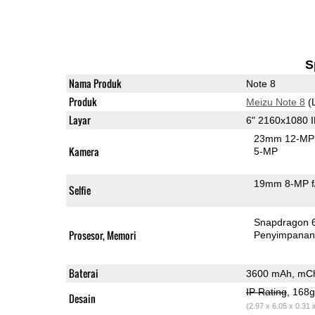
S
Nama Produk
Note 8
Produk
Meizu Note 8
(
Layar
6" 2160x1080 
23mm 12-MP 
Kamera
5-MP
19mm 8-MP f
Selfie
Snapdragon 
Prosesor, Memori
Penyimpana
Baterai
3600 mAh, mCh
IP Rating
, 168
Desain
(2.97 x 6.05 x 0.31 