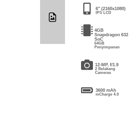
6" (2160x1080)
IPS LCD
4GB
Snapdragon 632
SoC
64GB
Penyimpanan
12-MP, f/1.9
2 Belakang
Cameras
3600 mAh
mCharge 4.0