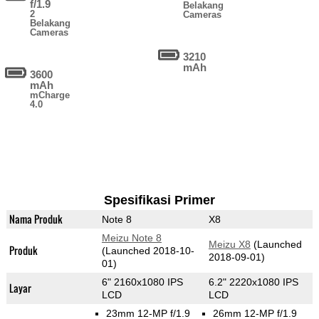
f/1.9
Belakang
2
Cameras
Belakang
Cameras
3210
mAh
3600
mAh
mCharge
4.0
Spesifikasi Primer
Nama Produk
Note 8
X8
Meizu Note 8
Meizu X8
(Launched
Produk
(Launched 2018-10-
2018-09-01)
01)
6" 2160x1080 IPS
6.2" 2220x1080 IPS
Layar
LCD
LCD
23mm 12-MP f/1.9
26mm 12-MP f/1.9