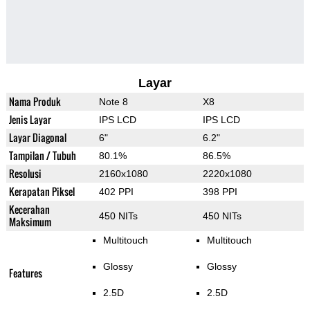
Layar
Nama Produk
Note 8
X8
Jenis Layar
IPS LCD
IPS LCD
Layar Diagonal
6"
6.2"
Tampilan / Tubuh
80.1%
86.5%
Resolusi
2160x1080
2220x1080
Kerapatan Piksel
402 PPI
398 PPI
Kecerahan
450 NITs
450 NITs
Maksimum
Multitouch
Multitouch
Glossy
Glossy
Features
2.5D
2.5D