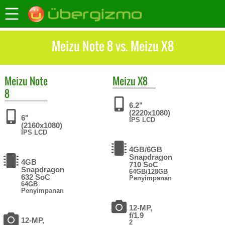
Meizu Note 8 vs. Meizu X8
Meizu
Note
Meizu
X8
8
6.2"
(2220x1080)
6"
IPS LCD
(2160x1080)
IPS LCD
4GB/6GB
Snapdragon
4GB
710 SoC
Snapdragon
64GB/128GB
632 SoC
Penyimpanan
64GB
Penyimpanan
12-MP,
f/1.9
12-MP,
2