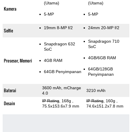
(Utama)
(Utama)
Kamera
5-MP
5-MP
19mm 8-MP f/2
24mm 20-MP f/2
Selfie
Snapdragon 710
Snapdragon 632
SoC
SoC
4GB/6GB RAM
Prosesor, Memori
4GB RAM
64GB/128GB
64GB Penyimpanan
Penyimpanan
3600 mAh, mCharge
Baterai
3210 mAh
4.0
IP Rating
, 168g
,
IP Rating
, 160g
,
Desain
75.5x153.6x7.9 mm
74.6x151.2x7.8 mm