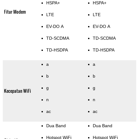
HSPA+
HSPA+
Fitur Modem
LTE
LTE
EV-DO A
EV-DO A
TD-SCDMA
TD-SCDMA
TD-HSDPA
TD-HSDPA
a
a
b
b
g
g
Kecepatan WiFi
n
n
ac
ac
Dua Band
Dua Band
Hotspot WiFi
Hotspot WiFi