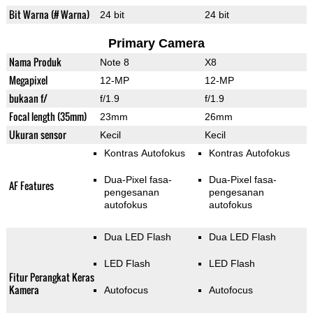
Bit Warna (# Warna)
24 bit
24 bit
Primary Camera
Nama Produk
Note 8
X8
Megapixel
12-MP
12-MP
bukaan f/
f/1.9
f/1.9
Focal length (35mm)
23mm
26mm
Ukuran sensor
Kecil
Kecil
Kontras Autofokus
Kontras Autofokus
Dua-Pixel fasa-
Dua-Pixel fasa-
AF Features
pengesanan
pengesanan
autofokus
autofokus
Dua LED Flash
Dua LED Flash
LED Flash
LED Flash
Fitur Perangkat Keras
Kamera
Autofocus
Autofocus