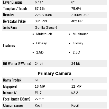
Layar Diagonal
6.41"
6"
Tampilan / Tubuh
87.1%
75.6%
Resolusi
2280x1080
2160x1080
Kerapatan Piksel
394 PPI
402 PPI
Jenis Kaca
Gorilla Glass 6
Multitouch
Multitouch
Glossy
Glossy
Features
2.5D
2.5D
Bit Warna (# Warna)
24 bit
24 bit
Primary Camera
Nama Produk
6T
7
Megapixel
16-MP
12-MP
bukaan f/
f/1.7
f/2.2
Focal length (35mm)
27mm
Ukuran sensor
Kecil
Kecil