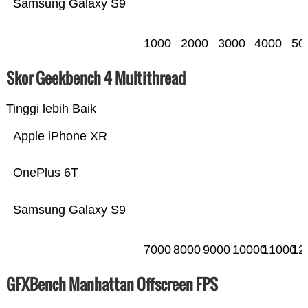
Samsung Galaxy S9
1000
2000
3000
4000
50
Skor Geekbench 4 Multithread
Tinggi lebih Baik
Apple iPhone XR
OnePlus 6T
Samsung Galaxy S9
7000
8000
9000
10000
11000
12
GFXBench Manhattan Offscreen FPS