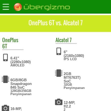
OnePlus 6T vs. Alcatel 7
OnePlus
Alcatel
7
6T
6"
(2160x1080)
6.41"
IPS LCD
(2280x1080)
AMOLED
2GB
MT6763T)
6GB/8GB
SoC
Snapdragon
32GB
845 SoC
Penyimpanan
128GB/256GB
Penyimpanan
12-MP,
f/2.2
16-MP,
2