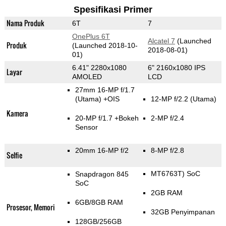
Spesifikasi Primer
Nama Produk
6T
7
OnePlus 6T
Alcatel 7
(Launched
Produk
(Launched 2018-10-
2018-08-01)
01)
6.41" 2280x1080
6" 2160x1080 IPS
Layar
AMOLED
LCD
27mm 16-MP f/1.7
(Utama)
+OIS
12-MP f/2.2
(Utama)
Kamera
20-MP f/1.7
+Bokeh
2-MP f/2.4
Sensor
20mm 16-MP f/2
8-MP f/2.8
Selfie
MT6763T) SoC
Snapdragon 845
SoC
2GB RAM
6GB/8GB RAM
Prosesor, Memori
32GB Penyimpanan
128GB/256GB