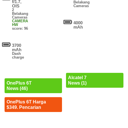
f/1.7,
Belakang
OIS
Cameras
2
Belakang
Cameras
CAMERA
4000
HW
mAh
score: 96
3700
mAh
Dash
charge
Alcatel 7
News (1)
OnePlus 6T
News (46)
OnePlus 6T Harga
$349. Pencarian