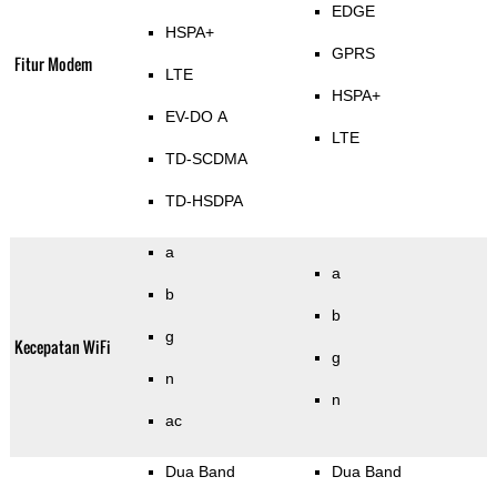
EDGE
HSPA+
GPRS
Fitur Modem
LTE
HSPA+
EV-DO A
LTE
TD-SCDMA
TD-HSDPA
a
a
b
b
g
Kecepatan WiFi
g
n
n
ac
Dua Band
Dua Band