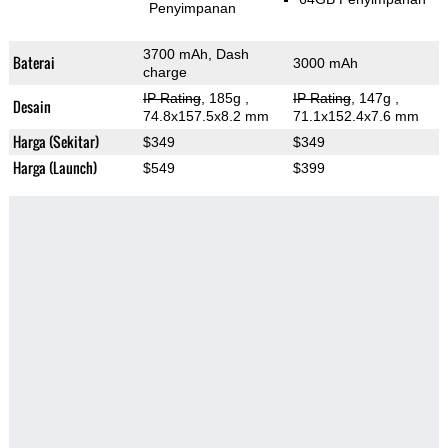
Penyimpanan
3700 mAh, Dash
Baterai
3000 mAh
charge
IP Rating
, 185g
,
IP Rating
, 147g
,
Desain
74.8x157.5x8.2 mm
71.1x152.4x7.6 mm
Harga (Sekitar)
$349
$349
Harga (Launch)
$549
$399