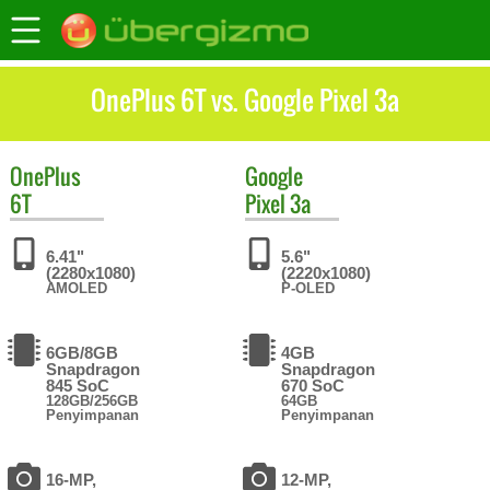
OnePlus 6T vs. Google Pixel 3a
OnePlus
Google
6T
Pixel 3a
6.41"
5.6"
(2280x1080)
(2220x1080)
AMOLED
P-OLED
6GB/8GB
4GB
Snapdragon
Snapdragon
845 SoC
670 SoC
128GB/256GB
64GB
Penyimpanan
Penyimpanan
16-MP,
12-MP,