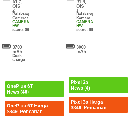
f/1.7,
f/1.8,
OIS
OIS
2
1
Belakang
Belakang
Cameras
Kamera
CAMERA
CAMERA
HW
HW
score: 96
score: 88
3700
3000
mAh
mAh
Dash
charge
Pixel 3a
OnePlus 6T
News (4)
News (46)
Pixel 3a Harga
OnePlus 6T Harga
$349. Pencarian
$349. Pencarian