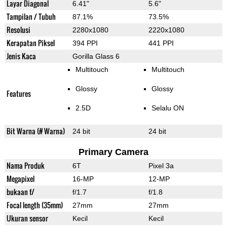
Layar Diagonal
6.41"
5.6"
Tampilan / Tubuh
87.1%
73.5%
Resolusi
2280x1080
2220x1080
Kerapatan Piksel
394 PPI
441 PPI
Jenis Kaca
Gorilla Glass 6
Multitouch
Multitouch
Glossy
Glossy
Features
2.5D
Selalu ON
Bit Warna (# Warna)
24 bit
24 bit
Primary Camera
Nama Produk
6T
Pixel 3a
Megapixel
16-MP
12-MP
bukaan f/
f/1.7
f/1.8
Focal length (35mm)
27mm
27mm
Ukuran sensor
Kecil
Kecil