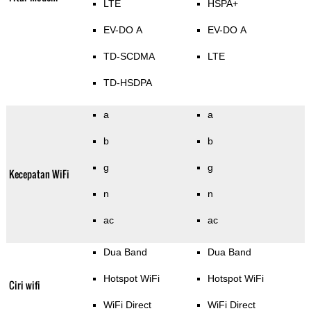
LTE
HSPA+
EV-DO A
EV-DO A
TD-SCDMA
LTE
TD-HSDPA
a
a
b
b
g
g
Kecepatan WiFi
n
n
ac
ac
Dua Band
Dua Band
Hotspot WiFi
Hotspot WiFi
Ciri wifi
WiFi Direct
WiFi Direct