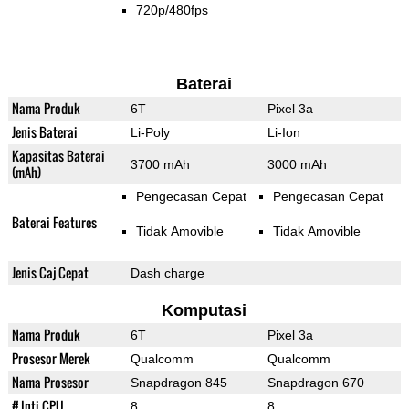
720p/480fps
Baterai
Nama Produk
6T
Pixel 3a
Jenis Baterai
Li-Poly
Li-Ion
Kapasitas Baterai
3700 mAh
3000 mAh
(mAh)
Pengecasan Cepat
Pengecasan Cepat
Baterai Features
Tidak Amovible
Tidak Amovible
Jenis Caj Cepat
Dash charge
Komputasi
Nama Produk
6T
Pixel 3a
Prosesor Merek
Qualcomm
Qualcomm
Nama Prosesor
Snapdragon 845
Snapdragon 670
# Inti CPU
8
8