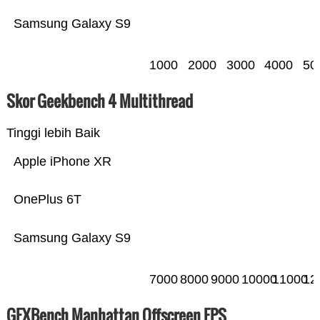
Samsung Galaxy S9
1000
2000
3000
4000
50
Skor Geekbench 4 Multithread
Tinggi lebih Baik
Apple iPhone XR
OnePlus 6T
Samsung Galaxy S9
7000
8000
9000
10000
11000
12
GFXBench Manhattan Offscreen FPS