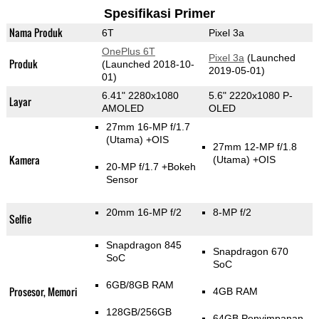
Spesifikasi Primer
Nama Produk
6T
Pixel 3a
OnePlus 6T
Pixel 3a
(Launched
Produk
(Launched 2018-10-
2019-05-01)
01)
6.41" 2280x1080
5.6" 2220x1080 P-
Layar
AMOLED
OLED
27mm 16-MP f/1.7
(Utama)
+OIS
27mm 12-MP f/1.8
Kamera
(Utama)
+OIS
20-MP f/1.7
+Bokeh
Sensor
20mm 16-MP f/2
8-MP f/2
Selfie
Snapdragon 845
Snapdragon 670
SoC
SoC
6GB/8GB RAM
Prosesor, Memori
4GB RAM
128GB/256GB
64GB Penyimpanan