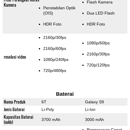
Flash Kamera
Kamera
Penstabilan Optik
(OIS)
Dua LED Flash
HDR Foto
HDR Foto
2160p/30fps
1080p/60fps
2160p/60fps
2160p/30fps
resolusi video
1080p/240fps
720p/120fps
720p/480fps
Baterai
Nama Produk
6T
Galaxy S9
Jenis Baterai
Li-Poly
Li-Ion
Kapasitas Baterai
3700 mAh
3000 mAh
(mAh)
Pengecasan Cepat