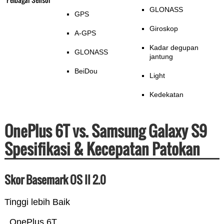
GLONASS
GPS
Giroskop
A-GPS
Kadar degupan
GLONASS
jantung
BeiDou
Light
Kedekatan
OnePlus 6T vs. Samsung Galaxy S9
Spesifikasi & Kecepatan Patokan
Skor Basemark OS II 2.0
Tinggi lebih Baik
OnePlus 6T