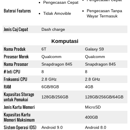
Pengecasan Cepat
Baterai Features
Pengecasan Tanpa
Tidak Amovible
Wayar Termasuk
Jenis Caj Cepat
Dash charge
Komputasi
Nama Produk
6T
Galaxy S9
Prosesor Merek
Qualcomm
Qualcomm
Nama Prosesor
Snapdragon 845
Snapdragon 845
# Inti CPU
8
8
Frekuensi CPU
2.8 GHz
2.8 GHz
RAM
6GB/8GB
4GB
Kapasitas Storage
128GB/256GB
128GB/256GB/64GB
untuk Pemakai
Jenis Kartu Memori
MicroSD
Kapasitas Kartu
400GB
Memori Maksimum
Sistem Operasi (OS)
Android 9.0
Android 8.0