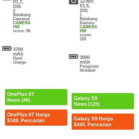
12-MP,
f/1.7,
f/1.5,
OIS
OIS
2
Belakang
1
Cameras
Belakang
CAMERA
Kamera
HW
CAMERA
score: 96
HW
score:
105
3700
mAh
3000
Dash
mAh
charge
Pengisian
Nirkabel
OnePlus 6T
Galaxy S9
News (46)
News (125)
OnePlus 6T Harga
Galaxy S9 Harga
$349. Pencarian
$445. Pencarian