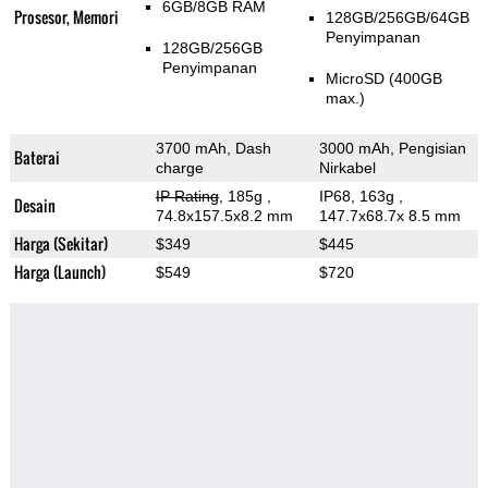
6GB/8GB RAM
Prosesor, Memori
128GB/256GB/64GB
Penyimpanan
128GB/256GB
Penyimpanan
MicroSD (400GB
max.)
3700 mAh, Dash
3000 mAh, Pengisian
Baterai
charge
Nirkabel
IP Rating
, 185g
,
IP68, 163g
,
Desain
74.8x157.5x8.2 mm
147.7x68.7x 8.5 mm
Harga (Sekitar)
$349
$445
Harga (Launch)
$549
$720