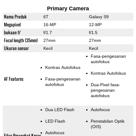
Primary Camera
Nama Produk
6T
Galaxy S9
Megapixel
16-MP
12-MP
bukaan f/
f/1.7
f/1.5
Focal length (35mm)
27mm
27mm
Ukuran sensor
Kecil
Kecil
Fasa-pengesanan
autofokus
Kontras Autofokus
Kontras Autofokus
AF Features
Fasa-pengesanan
autofokus
Dua-Pixel fasa-
pengesanan
autofokus
Dua LED Flash
Autofocus
LED Flash
Penstabilan Optik
(OIS)
Autofocus
Fitur Perangkat Keras