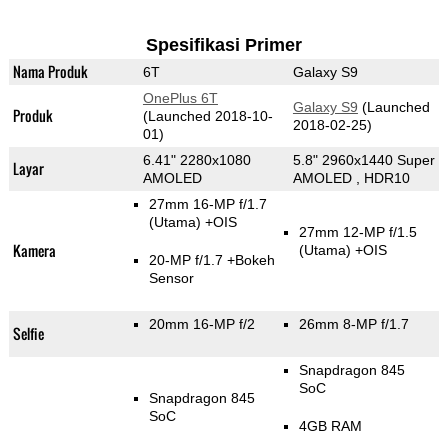
Spesifikasi Primer
Nama Produk
6T
Galaxy S9
OnePlus 6T
Galaxy S9
(Launched
Produk
(Launched 2018-10-
2018-02-25)
01)
6.41" 2280x1080
5.8" 2960x1440 Super
Layar
AMOLED
AMOLED , HDR10
27mm 16-MP f/1.7
(Utama)
+OIS
27mm 12-MP f/1.5
Kamera
(Utama)
+OIS
20-MP f/1.7
+Bokeh
Sensor
20mm 16-MP f/2
26mm 8-MP f/1.7
Selfie
Snapdragon 845
SoC
Snapdragon 845
SoC
4GB RAM