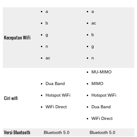
a
a
b
ac
g
b
Kecepatan WiFi
n
g
ac
n
MU-MIMO
Dua Band
MIMO
Hotspot WiFi
Hotspot WiFi
Ciri wifi
WiFi Direct
Dua Band
WiFi Direct
Versi Bluetooth
Bluetooth 5.0
Bluetooth 5.0