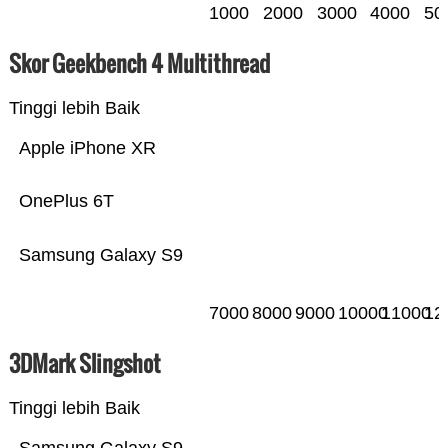
1000
2000
3000
4000
50
Skor Geekbench 4 Multithread
Tinggi lebih Baik
Apple iPhone XR
OnePlus 6T
Samsung Galaxy S9
7000
8000
9000
10000
11000
12
3DMark Slingshot
Tinggi lebih Baik