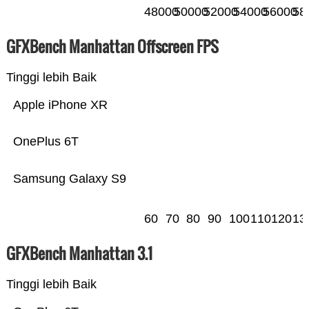
48000
50000
52000
54000
56000
58
GFXBench Manhattan Offscreen FPS
Tinggi lebih Baik
Apple iPhone XR
OnePlus 6T
Samsung Galaxy S9
60
70
80
90
100
110
120
13
GFXBench Manhattan 3.1
Tinggi lebih Baik