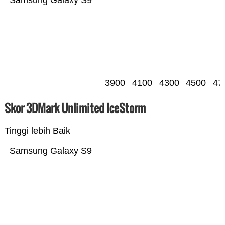
Samsung Galaxy S9
3900
4100
4300
4500
47
Skor 3DMark Unlimited IceStorm
Tinggi lebih Baik
Samsung Galaxy S9