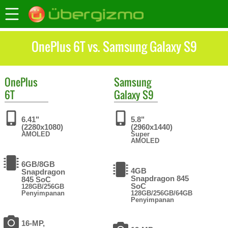
OnePlus 6T vs. Samsung Galaxy S9
OnePlus
Samsung
6T
Galaxy S9
6.41"
5.8"
(2280x1080)
(2960x1440)
AMOLED
Super
AMOLED
6GB/8GB
4GB
Snapdragon
Snapdragon 845
845 SoC
SoC
128GB/256GB
Penyimpanan
128GB/256GB/64GB
Penyimpanan
16-MP,