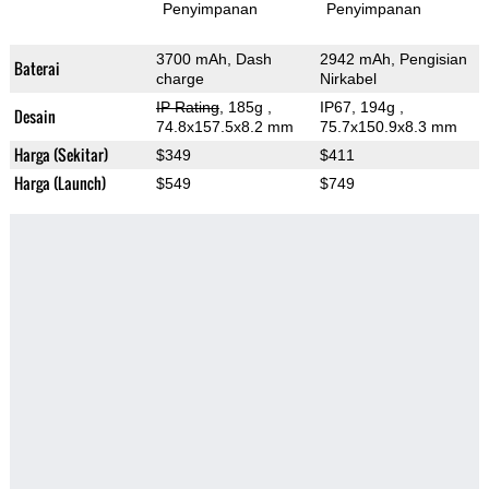
Penyimpanan
Penyimpanan
3700 mAh, Dash
2942 mAh, Pengisian
Baterai
charge
Nirkabel
IP Rating
, 185g
,
IP67, 194g
,
Desain
74.8x157.5x8.2 mm
75.7x150.9x8.3 mm
Harga (Sekitar)
$349
$411
Harga (Launch)
$549
$749