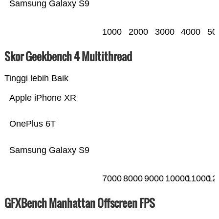
Samsung Galaxy S9
1000
2000
3000
4000
50
Skor Geekbench 4 Multithread
Tinggi lebih Baik
Apple iPhone XR
OnePlus 6T
Samsung Galaxy S9
7000
8000
9000
10000
11000
12
GFXBench Manhattan Offscreen FPS