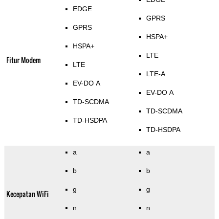
EDGE
GPRS
GPRS
HSPA+
HSPA+
LTE
Fitur Modem
LTE
LTE-A
EV-DO A
EV-DO A
TD-SCDMA
TD-SCDMA
TD-HSDPA
TD-HSDPA
a
a
b
b
g
g
Kecepatan WiFi
n
n