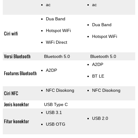
ac
ac
Dua Band
Dua Band
Hotspot WiFi
Ciri wifi
Hotspot WiFi
WiFi Direct
Versi Bluetooth
Bluetooth 5.0
Bluetooth 5.0
A2DP
A2DP
Features Bluetooth
BT LE
NFC Disokong
NFC Disokong
Ciri NFC
Jenis konektor
USB Type C
USB 3.1
USB 2.0
Fitur konektor
USB OTG