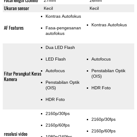
Focal length (35mm)
27mm
26mm
Ukuran sensor
Kecil
Kecil
Kontras Autofokus
Kontras Autofokus
AF Features
Fasa-pengesanan
autofokus
Dua LED Flash
LED Flash
Autofocus
Autofocus
Penstabilan Optik
Fitur Perangkat Keras
(OIS)
Kamera
Penstabilan Optik
(OIS)
HDR Foto
HDR Foto
2160p/30fps
2160p/30fps
2160p/60fps
2160p/60fps
resolusi video
1080p/240fps