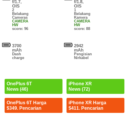
f/1.7,
f/1.8,
OIS
OIS
2
1
Belakang
Belakang
Cameras
Kamera
CAMERA
CAMERA
HW
HW
score: 96
score: 88
3700
2942
mAh
mAh
Dash
Pengisian
charge
Nirkabel
OnePlus 6T
iPhone XR
News (46)
News (72)
OnePlus 6T Harga
iPhone XR Harga
$349. Pencarian
$411. Pencarian