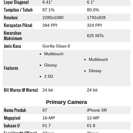
Layar Diagonal
6.41"
6.1"
Tampilan / Tubuh
87.1%
80.0%
Resolusi
2280x1080
1792x828
Kerapatan Piksel
394 PPI
324 PPI
Kecerahan
625 NITs
Maksimum
Jenis Kaca
Gorilla Glass 6
Multitouch
Multitouch
Glossy
Features
Glossy
2.5D
Bit Warna (# Warna)
24 bit
24 bit
Primary Camera
Nama Produk
6T
iPhone XR
Megapixel
16-MP
12-MP
bukaan f/
f/1.7
f/1.8