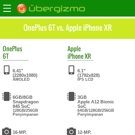
OnePlus 6T vs. Apple iPhone XR
OnePlus
Apple
6T
iPhone XR
6.41"
6.1"
(2280x1080)
(1792x828)
AMOLED
IPS LCD
6GB/8GB
3GB
Snapdragon
Apple A12 Bionic
845 SoC
SoC
128GB/256GB
64GB/128GB/256GB
Penyimpanan
Penyimpanan
16-MP,
12-MP,