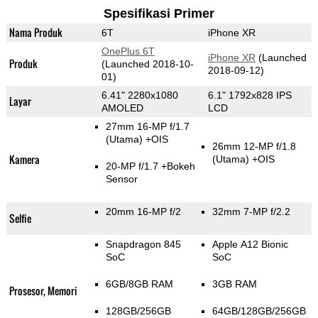
Spesifikasi Primer
Nama Produk
6T
iPhone XR
OnePlus 6T
iPhone XR
(Launched
Produk
(Launched 2018-10-
2018-09-12)
01)
6.41" 2280x1080
6.1" 1792x828 IPS
Layar
AMOLED
LCD
27mm 16-MP f/1.7
(Utama)
+OIS
26mm 12-MP f/1.8
Kamera
(Utama)
+OIS
20-MP f/1.7
+Bokeh
Sensor
20mm 16-MP f/2
32mm 7-MP f/2.2
Selfie
Snapdragon 845
Apple A12 Bionic
SoC
SoC
6GB/8GB RAM
3GB RAM
Prosesor, Memori
128GB/256GB
64GB/128GB/256GB