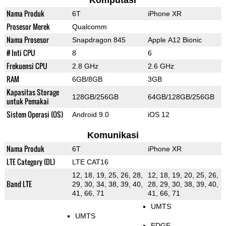
Komputasi
Nama Produk
6T
iPhone XR
Prosesor Merek
Qualcomm
Nama Prosesor
Snapdragon 845
Apple A12 Bionic
# Inti CPU
8
6
Frekuensi CPU
2.8 GHz
2.6 GHz
RAM
6GB/8GB
3GB
Kapasitas Storage
128GB/256GB
64GB/128GB/256GB
untuk Pemakai
Sistem Operasi (OS)
Android 9.0
iOS 12
Komunikasi
Nama Produk
6T
iPhone XR
LTE Category (DL)
LTE CAT16
12, 18, 19, 25, 26, 28,
12, 18, 19, 20, 25, 26,
Band LTE
29, 30, 34, 38, 39, 40,
28, 29, 30, 38, 39, 40,
41, 66, 71
41, 66, 71
UMTS
UMTS
EDGE