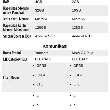
RAM
4GB
2GB
Kapasitas Storage
32GB
16GB
untuk Pemakai
Jenis Kartu Memori
MicroSD
MicroSD
Kapasitas Kartu
128GB
128GB
Memori Maksimum
Sistem Operasi (OS)
Android 5.1.1
Android 6.0.1
Komunikasi
Nama Produk
Yunicorn
Moto G4 Plus
LTE Category (DL)
LTE CAT4
LTE CAT4
GPRS
GPRS
EDGE
EDGE
Fitur Modem
LTE
LTE
a
a
b
b