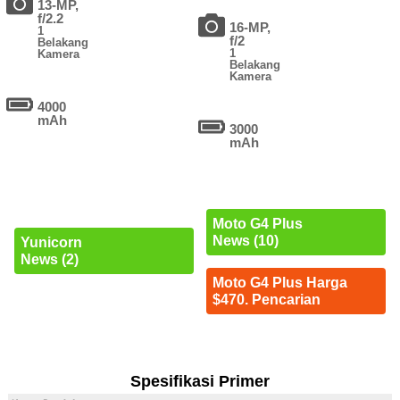
13-MP,
f/2.2
16-MP,
1
f/2
Belakang
1
Kamera
Belakang
Kamera
4000
mAh
3000
mAh
Moto G4 Plus
News (10)
Yunicorn
News (2)
Moto G4 Plus Harga
$470. Pencarian
Spesifikasi Primer