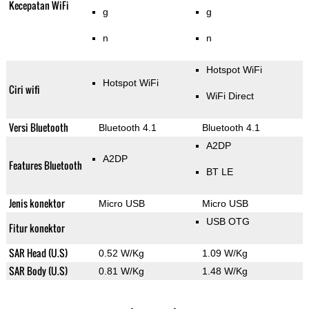
Kecepatan WiFi
g
g
n
n
Hotspot WiFi
Hotspot WiFi
Ciri wifi
WiFi Direct
Versi Bluetooth
Bluetooth 4.1
Bluetooth 4.1
A2DP
A2DP
Features Bluetooth
BT LE
Jenis konektor
Micro USB
Micro USB
USB OTG
Fitur konektor
SAR Head (U.S)
0.52 W/Kg
1.09 W/Kg
SAR Body (U.S)
0.81 W/Kg
1.48 W/Kg