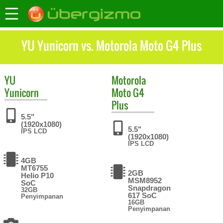
YU Yunicorn vs. Motorola Moto G4 Plus
YU
Motorola
Yunicorn
Moto G4
Plus
5.5"
(1920x1080)
5.5"
IPS LCD
(1920x1080)
IPS LCD
4GB
MT6755
2GB
Helio P10
MSM8952
SoC
Snapdragon
32GB
617 SoC
Penyimpanan
16GB
Penyimpanan