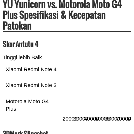
YU Yunicorn vs. Motorola Moto G4
Plus Spesifikasi & Kecepatan
Patokan
Skor Antutu 4
Tinggi lebih Baik
Xiaomi Redmi Note 4
Xiaomi Redmi Note 3
Motorola Moto G4
Plus
20000
30000
40000
50000
60000
70000
80
3DMark Slingshot