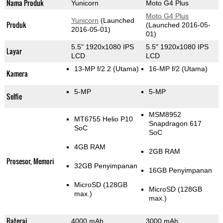
Nama Produk
Yunicorn
Moto G4 Plus
Moto G4 Plus
Yunicorn
(Launched
Produk
(Launched 2016-05-
2016-05-01)
01)
5.5" 1920x1080 IPS
5.5" 1920x1080 IPS
Layar
LCD
LCD
13-MP f/2.2
(Utama)
16-MP f/2
(Utama)
Kamera
5-MP
5-MP
Selfie
MSM8952
MT6755 Helio P10
Snapdragon 617
SoC
SoC
4GB RAM
2GB RAM
Prosesor, Memori
32GB Penyimpanan
16GB Penyimpanan
MicroSD (128GB
MicroSD (128GB
max.)
max.)
Baterai
4000 mAh
3000 mAh