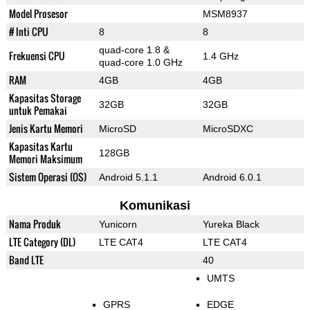
Model Prosesor
MSM8937
# Inti CPU
8
8
quad-core 1.8 &
Frekuensi CPU
1.4 GHz
quad-core 1.0 GHz
RAM
4GB
4GB
Kapasitas Storage
32GB
32GB
untuk Pemakai
Jenis Kartu Memori
MicroSD
MicroSDXC
Kapasitas Kartu
128GB
Memori Maksimum
Sistem Operasi (OS)
Android 5.1.1
Android 6.0.1
Komunikasi
Nama Produk
Yunicorn
Yureka Black
LTE Category (DL)
LTE CAT4
LTE CAT4
Band LTE
40
UMTS
GPRS
EDGE