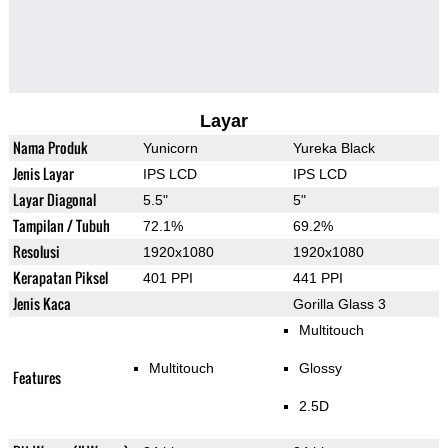
Layar
Nama Produk
Yunicorn
Yureka Black
Jenis Layar
IPS LCD
IPS LCD
Layar Diagonal
5.5"
5"
Tampilan / Tubuh
72.1%
69.2%
Resolusi
1920x1080
1920x1080
Kerapatan Piksel
401 PPI
441 PPI
Jenis Kaca
Gorilla Glass 3
Multitouch
Multitouch
Glossy
Features
2.5D