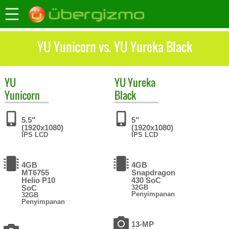
YU Yunicorn vs. YU Yureka Black
YU
YU
Yureka
Yunicorn
Black
5.5"
5"
(1920x1080)
(1920x1080)
IPS LCD
IPS LCD
4GB
4GB
MT6755
Snapdragon
Helio P10
430 SoC
SoC
32GB
Penyimpanan
32GB
Penyimpanan
13-MP