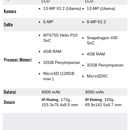
LCD
LCD
13-MP f/2.2
(Utama)
13-MP
(Utama)
Kamera
5-MP
8-MP f/2.2
Selfie
MT6755 Helio P10
Snapdragon 430
SoC
SoC
4GB RAM
4GB RAM
Prosesor, Memori
32GB Penyimpanan
32GB Penyimpanan
MicroSD (128GB
MicroSDXC
max.)
Baterai
4000 mAh
3000 mAh
IP Rating
, 172g
,
IP Rating
, 150g
,
Desain
153.3x75.4x8.5 mm
69.9x142.5x8.7 mm