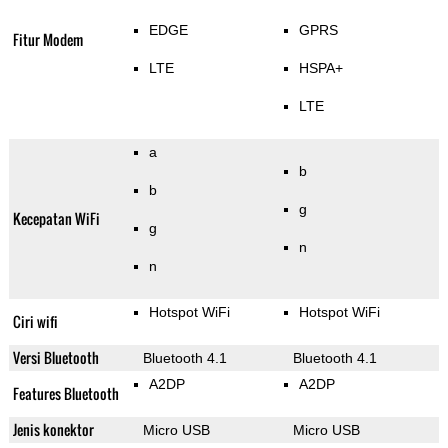
EDGE
GPRS
Fitur Modem
LTE
HSPA+
LTE
a
b
b
g
Kecepatan WiFi
g
n
n
Hotspot WiFi
Hotspot WiFi
Ciri wifi
Versi Bluetooth
Bluetooth 4.1
Bluetooth 4.1
A2DP
A2DP
Features Bluetooth
Jenis konektor
Micro USB
Micro USB