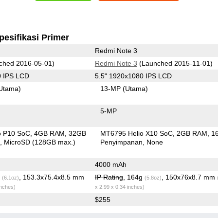
pesifikasi Primer
Redmi Note 3
ched 2016-05-01)
Redmi Note 3
(Launched 2015-11-01)
0 IPS LCD
5.5" 1920x1080 IPS LCD
Utama)
13-MP
(Utama)
5-MP
o P10 SoC
4GB RAM
32GB
MT6795 Helio X10 SoC
2GB RAM
1
n
MicroSD (128GB max.)
Penyimpanan
None
4000 mAh
g
, 153.3x75.4x8.5 mm
IP Rating
, 164g
, 150x76x8.7 mm
(6.1oz)
(5.8oz)
inches)
x 2.99 x 0.34 inches)
$255