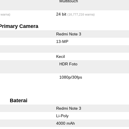
Multitouch
24 bit
 warna)
(16,777,216 warna)
Primary Camera
Redmi Note 3
13-MP
Kecil
HDR Foto
1080p/30fps
Baterai
Redmi Note 3
Li-Poly
4000 mAh