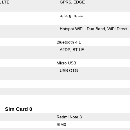
LTE
GPRS
EDGE
a
b
g
n
ac
Hotspot WiFi
Dua Band
WiFi Direct
Bluetooth 4.1
A2DP
BT LE
Micro USB
USB OTG
Sim Card 0
Redmi Note 3
SIM0