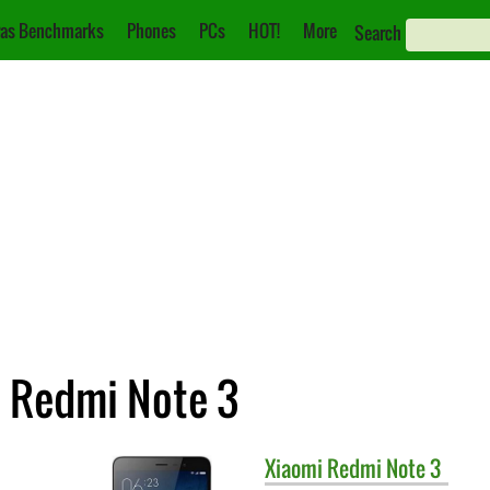
as Benchmarks
Phones
PCs
HOT!
More
Search
i Redmi Note 3
Xiaomi
Redmi Note 3