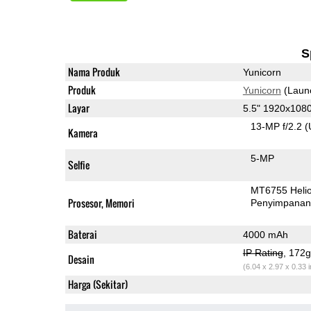
S
Nama Produk
Yunicorn
Produk
Yunicorn
(Laun
Layar
5.5" 1920x108
13-MP f/2.2
(
Kamera
5-MP
Selfie
MT6755 Heli
Prosesor, Memori
Penyimpana
Baterai
4000 mAh
IP Rating
, 172
Desain
(6.04 x 2.97 x 0.33 
Harga (Sekitar)