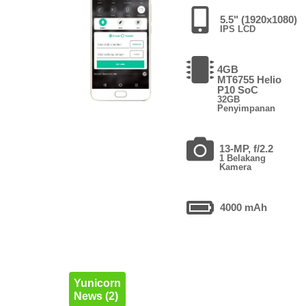
5.5" (1920x1080)
IPS LCD
4GB
MT6755 Helio
P10 SoC
32GB
Penyimpanan
13-MP, f/2.2
1 Belakang
Kamera
4000 mAh
Yunicorn
News (2)