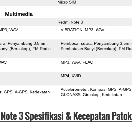
Micro SIM
Multimedia
Redmi Note 3
MP3
WAV
VIBRATION
MP3
WAV
ara
Penyambung 3.5mm
Pembesar suara
Penyambung 3.5m
unyi (Bercakap)
FM Radio
Pembatalan Bunyi (Bercakap)
FM Ra
WAV
MP3
WAV
FLAC
MP4
XVID
Accelerometer
Kompas
GPS
A-GPS
r
GPS
A-GPS
Kedekatan
GLONASS
Giroskop
Kedekatan
 Note 3 Spesifikasi & Kecepatan Pato