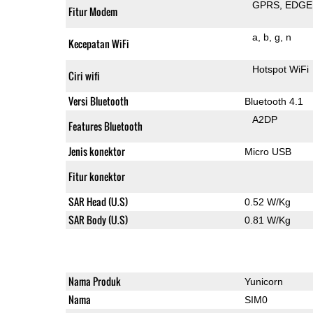
GPRS
EDGE
Fitur Modem
a
b
g
n
Kecepatan WiFi
Hotspot WiFi
Ciri wifi
Versi Bluetooth
Bluetooth 4.1
A2DP
Features Bluetooth
Jenis konektor
Micro USB
Fitur konektor
SAR Head (U.S)
0.52 W/Kg
SAR Body (U.S)
0.81 W/Kg
Nama Produk
Yunicorn
Nama
SIM0