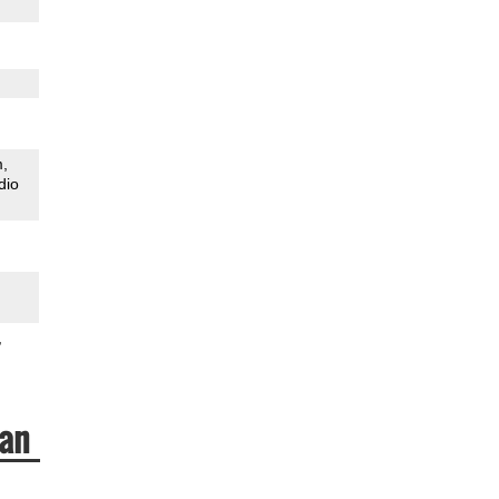
m
dio
kan