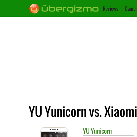
Reviews
Camer
YU Yunicorn vs. Xiaom
YU
Yunicorn