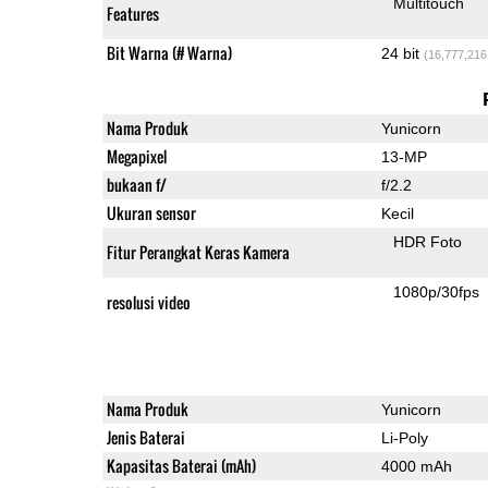
Multitouch
Features
Bit Warna (# Warna)
24 bit
(16,777,216
Nama Produk
Yunicorn
Megapixel
13-MP
bukaan f/
f/2.2
Ukuran sensor
Kecil
HDR Foto
Fitur Perangkat Keras Kamera
1080p/30fps
resolusi video
Nama Produk
Yunicorn
Jenis Baterai
Li-Poly
Kapasitas Baterai (mAh)
4000 mAh