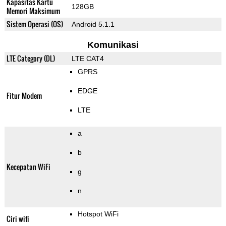
Kapasitas Kartu
128GB
Memori Maksimum
Sistem Operasi (OS)
Android 5.1.1
Komunikasi
LTE Category (DL)
LTE CAT4
GPRS
EDGE
Fitur Modem
LTE
a
b
Kecepatan WiFi
g
n
Hotspot WiFi
Ciri wifi