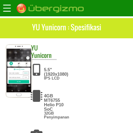
YU Yunicorn : Spesifikasi
YU
Yunicorn
5.5"
(1920x1080)
IPS LCD
4GB
MT6755
Helio P10
SoC
32GB
Penyimpanan