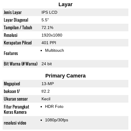
Layar
Jenis Layar
IPS LCD
Layar Diagonal
5.5"
Tampilan / Tubuh
72.1%
Resolusi
1920x1080
Kerapatan Piksel
401 PPI
Multitouch
Features
Bit Warna (# Warna)
24 bit
Primary Camera
Megapixel
13-MP
bukaan f/
f/2.2
Ukuran sensor
Kecil
Fitur Perangkat
HDR Foto
Keras Kamera
1080p/30fps
resolusi video