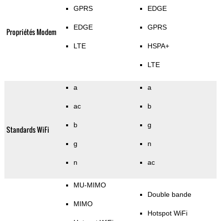
GPRS
EDGE
EDGE
GPRS
Propriétés Modem
LTE
HSPA+
LTE
a
a
ac
b
b
g
Standards WiFi
g
n
n
ac
MU-MIMO
Double bande
MIMO
Hotspot WiFi