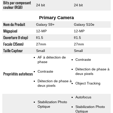
Bits par composant
24 bit
24 bit
couleur (RGB)
Primary Camera
Nom du Produit
Galaxy S9+
Galaxy S10e
Mégapixel
12-MP
12-MP
Ouverture (f-stop)
f/1.5
f/1.5
Focale (35mm)
27mm
27mm
Taille Capteur
Small
Small
AF à détection de
Contraste
phase
Détection de phase à
Contraste
Propriétés autofocus
deux pixels
Détection de phase à
Object Tracking
deux pixels
Autofocus
Stabilization Photo
Optique
Stabilization Photo
Optique