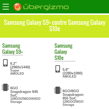
Samsung Galaxy S9+ contre Samsung Galaxy
S10e
Samsung
Samsung
Galaxy S9+
Galaxy
S10e
6.2"
(2960x1440)
5.8"
Super
(2280x1080)
AMOLED
AMOLED
6GO
6GO/8GO
Snapdragon 845
Snapdragon
SoC
855 SoC
128GO/256GO/64GO
128GO/256GO
Storage
Storage