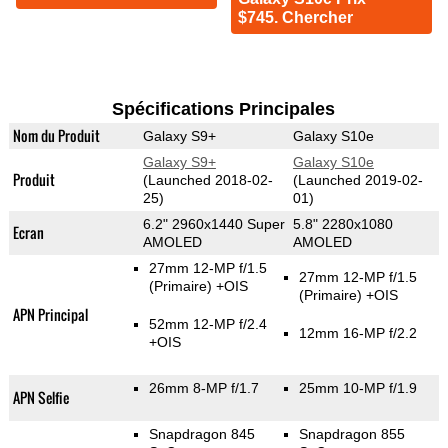
$745. Chercher
Spécifications Principales
Nom du Produit
Galaxy S9+
Galaxy S10e
Galaxy S9+
Galaxy S10e
Produit
(Launched 2018-02-
(Launched 2019-02-
25)
01)
6.2" 2960x1440 Super
5.8" 2280x1080
Ecran
AMOLED
AMOLED
27mm 12-MP f/1.5
27mm 12-MP f/1.5
(Primaire)
+OIS
(Primaire)
+OIS
APN Principal
52mm 12-MP f/2.4
12mm 16-MP f/2.2
+OIS
26mm 8-MP f/1.7
25mm 10-MP f/1.9
APN Selfie
Snapdragon 845
Snapdragon 855