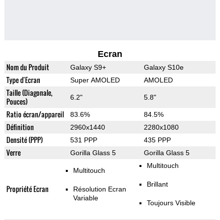
Ecran
Nom du Produit
Galaxy S9+
Galaxy S10e
Type d'Ecran
Super AMOLED
AMOLED
Taille (Diagonale,
6.2"
5.8"
Pouces)
Ratio écran/appareil
83.6%
84.5%
Définition
2960x1440
2280x1080
Densité (PPP)
531 PPP
435 PPP
Verre
Gorilla Glass 5
Gorilla Glass 5
Multitouch
Multitouch
Brillant
Propriété Ecran
Résolution Ecran
Variable
Toujours Visible