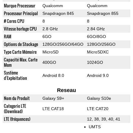
Marque Processeur
Qualcomm
Qualcomm
Processeur Principal
Snapdragon 845
Snapdragon 855
# Cores CPU
8
8
Vitesse horloge CPU
2.8 GHz
2.84 GHz
RAM
6GO
6GO/8GO
Options de Stockage
128GO/256GO/64GO
128GO/256GO
Type Carte Mémoire
MicroSD
MicroSDXC
Capacité Max. Carte
400GO
1024GO
Mem
Système
Android 8.0
Android 9.0
d'Exploitation
Reseau
Nom du Produit
Galaxy S9+
Galaxy S10e
Categorie LTE
LTE CAT18
LTE CAT20
(Download)
LTE (fréquences)
12, 38, 39, 40, 41
UMTS