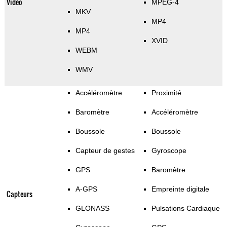
Vidéo
MPEG-4
MKV
MP4
MP4
XVID
WEBM
WMV
Accéléromètre
Proximité
Baromètre
Accéléromètre
Boussole
Boussole
Capteur de gestes
Gyroscope
GPS
Baromètre
A-GPS
Empreinte digitale
Capteurs
GLONASS
Pulsations Cardiaque