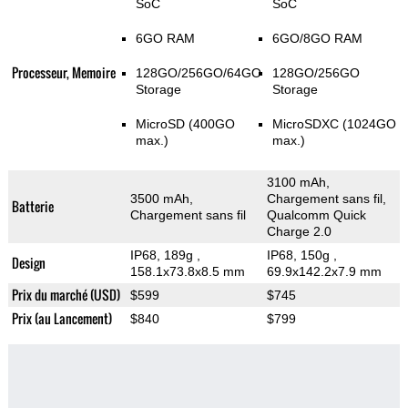
SoC
SoC
6GO RAM
6GO/8GO RAM
Processeur, Memoire
128GO/256GO/64GO
128GO/256GO
Storage
Storage
MicroSD (400GO
MicroSDXC (1024GO
max.)
max.)
3100 mAh,
3500 mAh,
Chargement sans fil,
Batterie
Chargement sans fil
Qualcomm Quick
Charge 2.0
IP68, 189g
,
IP68, 150g
,
Design
158.1x73.8x8.5 mm
69.9x142.2x7.9 mm
Prix du marché (USD)
$599
$745
Prix (au Lancement)
$840
$799