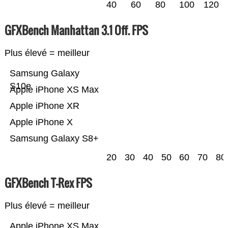
40
60
80
100
120
GFXBench Manhattan 3.1 Off. FPS
Plus élevé = meilleur
Samsung Galaxy
S10e
Apple iPhone XS Max
Apple iPhone XR
Apple iPhone X
Samsung Galaxy S8+
20
30
40
50
60
70
80
GFXBench T-Rex FPS
Plus élevé = meilleur
Apple iPhone XS Max