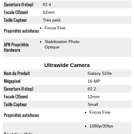
Ouverture (f-stop)
f/2.4
Focale (35mm)
52mm
Taille Capteur
Très petit
Focus Fixe
Propriétés autofocus
Stabilization Photo
APN Propriétés
Optique
Hardware
Ultrawide Camera
Nom du Produit
Galaxy S10e
Mégapixel
16-MP
Ouverture (f-stop)
f/2.2
Focale (35mm)
12mm
Taille Capteur
Small
Focus Fixe
Propriétés autofocus
1080p/30fps