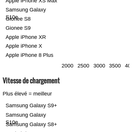
Apple iPhone XS Max
Samsung Galaxy
S10e
Gionee S8
Gionee S9
Apple iPhone XR
Apple iPhone X
Apple iPhone 8 Plus
2000
2500
3000
3500
40
Vitesse de chargement
Plus élevé = meilleur
Samsung Galaxy S9+
Samsung Galaxy
S10e
Samsung Galaxy S8+