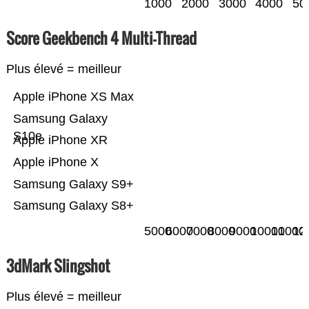
1000
2000
3000
4000
50
Score Geekbench 4 Multi-Thread
Plus élevé = meilleur
Apple iPhone XS Max
Samsung Galaxy
S10e
Apple iPhone XR
Apple iPhone X
Samsung Galaxy S9+
Samsung Galaxy S8+
5000
6000
7000
8000
9000
10000
11000
12
3dMark Slingshot
Plus élevé = meilleur