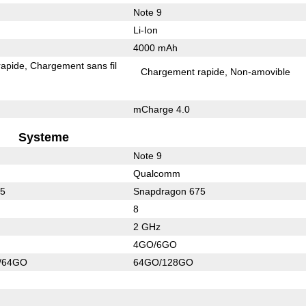
Note 9
Li-Ion
4000 mAh
rapide
Chargement sans fil
Chargement rapide
Non-amovible
mCharge 4.0
Systeme
Note 9
Qualcomm
45
Snapdragon 675
8
2 GHz
4GO/6GO
/64GO
64GO/128GO