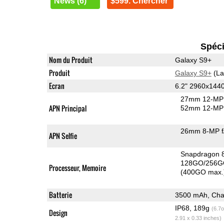
News (6)
$599. Chercher
Spéci
Nom du Produit
Galaxy S9+
Produit
Galaxy S9+
(La
Ecran
6.2" 2960x14
27mm 12-MP 
APN Principal
52mm 12-MP 
26mm 8-MP f
APN Selfie
Snapdragon 
128GO/256G
Processeur, Memoire
(400GO max.
Batterie
3500 mAh, Char
IP68, 189g
(6.7o
Design
2.91 x 0.33 inches)