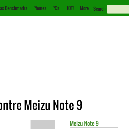
as Benchmarks
Phones
PCs
HOT!
More
Search
ntre Meizu Note 9
Meizu
Note 9