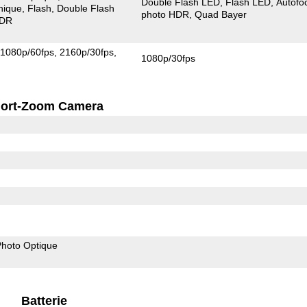
Double Flash LED
Flash LED
Autofo
nique
Flash
Double Flash
photo HDR
Quad Bayer
HDR
1080p/60fps
2160p/30fps
1080p/30fps
ort-Zoom Camera
 Photo Optique
Batterie