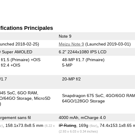
fications Principales
Note 9
unched 2018-02-25)
Meizu Note 9
(Launched 2019-03-01)
40 Super AMOLED
6.2" 2244x1080 IPS LCD
f/1.5
(Primaire)
+OIS
48-MP f/1.7
(Primaire)
f/2.4 +OIS
5-MP
/1.7
20-MP f/2
845 SoC
6GO RAM
Snapdragon 675 SoC
4GO/6GO RA
O/64GO Storage
MicroSD
64GO/128GO Storage
)
gement sans fil
4000 mAh, mCharge 4.0
, 158.1x73.8x8.5 mm
IP Rating
, 169g
, 74.4x153.1x8.65
z)
(6.22 x
(6oz)
(2.93 x 6.03 x 0.34 inches)