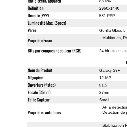
Ratio écran/appareil
83.6%
Définition
2960x1440
Densité (PPP)
531 PPP
Luminosité Max. (Specs)
Verre
Gorilla Glass 5
Multitouch
Ré
Propriété Ecran
Bits par composant couleur (RGB)
24 bit
(16,777,216
Nom du Produit
Galaxy S9+
Mégapixel
12-MP
Ouverture (f-stop)
f/1.5
Focale (35mm)
27mm
Taille Capteur
Small
AF à détecti
Propriétés autofocus
Détection de 
Stabilization