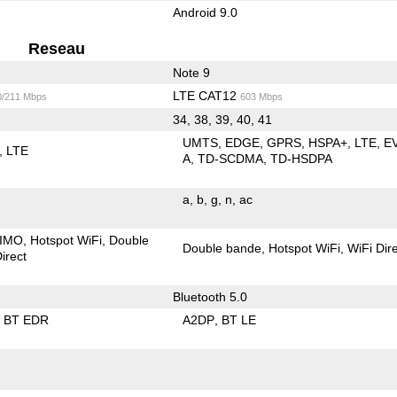
Android 9.0
Reseau
Note 9
LTE CAT12
0/211 Mbps
603 Mbps
34, 38, 39, 40, 41
UMTS
EDGE
GPRS
HSPA+
LTE
E
LTE
A
TD-SCDMA
TD-HSDPA
a
b
g
n
ac
IMO
Hotspot WiFi
Double
Double bande
Hotspot WiFi
WiFi Dir
irect
Bluetooth 5.0
BT EDR
A2DP
BT LE