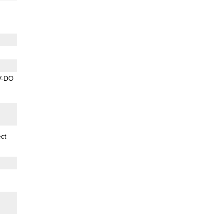
V-DO
ect