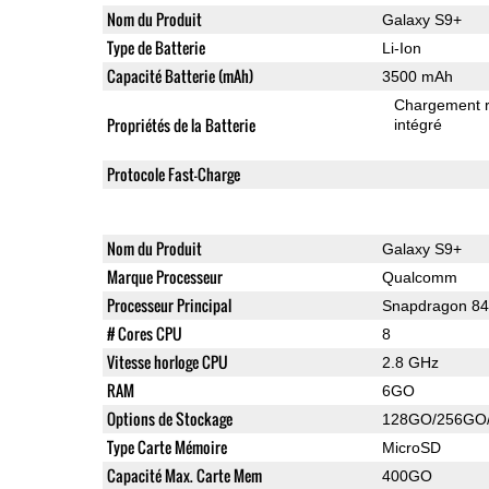
Nom du Produit
Galaxy S9+
Type de Batterie
Li-Ion
Capacité Batterie (mAh)
3500 mAh
Chargement 
Propriétés de la Batterie
intégré
Protocole Fast-Charge
Nom du Produit
Galaxy S9+
Marque Processeur
Qualcomm
Processeur Principal
Snapdragon 8
# Cores CPU
8
Vitesse horloge CPU
2.8 GHz
RAM
6GO
Options de Stockage
128GO/256GO
Type Carte Mémoire
MicroSD
Capacité Max. Carte Mem
400GO