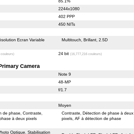
85.1%
2244x1080
402 PPP
450 NITs
solution Ecran Variable
Multitouch
Brillant
2.5D
24 bit
 couleurs)
(16,777,216 couleurs)
Primary Camera
Note 9
48-MP
f/1.7
Moyen
on de phase
Contraste
Contraste
Détection de phase à deux
phase à deux pixels
pixels
AF à détection de phase
 Photo Optique
Stabilisation