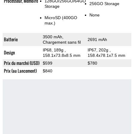
Processeur, Memoire
128GO/256GO/64GO
256GO Storage
Storage
None
MicroSD (400GO
max.)
3500 mAh,
Batterie
2691 mAh
Chargement sans fil
IP68, 189g
,
IP67, 202g
,
Design
158.1x73.8x8.5 mm
158.4x78.1x7.5 mm
Prix du marché (USD)
$599
$780
Prix (au Lancement)
$840