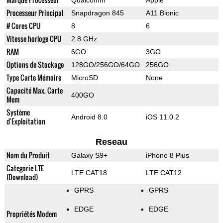
Qualcomm
Apple
Processeur Principal
Snapdragon 845
A11 Bionic
# Cores CPU
8
6
Vitesse horloge CPU
2.8 GHz
RAM
6GO
3GO
Options de Stockage
128GO/256GO/64GO
256GO
Type Carte Mémoire
MicroSD
None
Capacité Max. Carte
400GO
Mem
Système
Android 8.0
iOS 11.0.2
d'Exploitation
Reseau
Nom du Produit
Galaxy S9+
iPhone 8 Plus
Categorie LTE
LTE CAT18
LTE CAT12
(Download)
GPRS
GPRS
EDGE
EDGE
Propriétés Modem