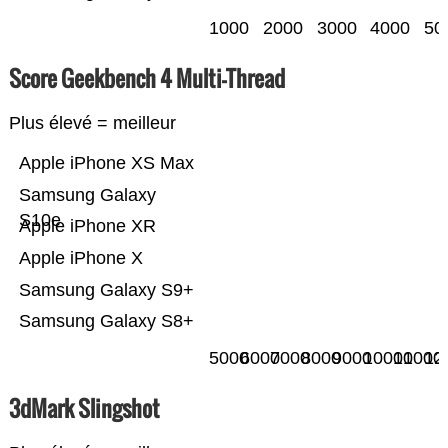
1000
2000
3000
4000
50
Score Geekbench 4 Multi-Thread
Plus élevé = meilleur
Apple iPhone XS Max
Samsung Galaxy
S10e
Apple iPhone XR
Apple iPhone X
Samsung Galaxy S9+
Samsung Galaxy S8+
5000
6000
7000
8000
9000
10000
11000
12
3dMark Slingshot