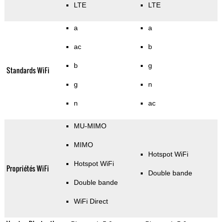
LTE
LTE
a
a
ac
b
b
g
Standards WiFi
g
n
n
ac
MU-MIMO
MIMO
Hotspot WiFi
Hotspot WiFi
Propriétés WiFi
Double bande
Double bande
WiFi Direct