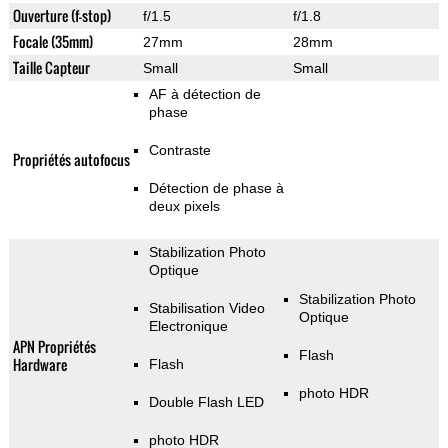
Ouverture (f-stop)
f/1.5
f/1.8
Focale (35mm)
27mm
28mm
Taille Capteur
Small
Small
AF à détection de
phase
Contraste
Propriétés autofocus
Détection de phase à
deux pixels
Stabilization Photo
Optique
Stabilization Photo
Stabilisation Video
Optique
Electronique
APN Propriétés
Flash
Hardware
Flash
photo HDR
Double Flash LED
photo HDR