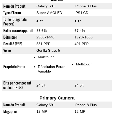
Nom du Produit
Galaxy S9+
iPhone 8 Plus
Type d'Ecran
Super AMOLED
IPS LCD
Taille (Diagonale,
6.2"
5.5"
Pouces)
Ratio écran/appareil
83.6%
67.4%
Définition
2960x1440
1920x1080
Densité (PPP)
531 PPP
401 PPP
Verre
Gorilla Glass 5
Multitouch
Multitouch
Propriété Ecran
Résolution Ecran
Variable
Bits par composant
24 bit
24 bit
couleur (RGB)
Primary Camera
Nom du Produit
Galaxy S9+
iPhone 8 Plus
Mégapixel
12-MP
12-MP