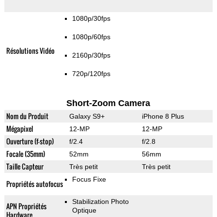
1080p/30fps
1080p/60fps
Résolutions Vidéo
2160p/30fps
720p/120fps
Short-Zoom Camera
Nom du Produit
Galaxy S9+
iPhone 8 Plus
Mégapixel
12-MP
12-MP
Ouverture (f-stop)
f/2.4
f/2.8
Focale (35mm)
52mm
56mm
Taille Capteur
Très petit
Très petit
Focus Fixe
Propriétés autofocus
Stabilization Photo
APN Propriétés
Optique
Hardware