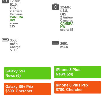
12-MP,
f/1.5,
12-MP,
OIS
f/1.8,
2 Arrière
OIS
Cameras
CAMERA
2 Arrière
HW
Cameras
score:
CAMERA
115
HW
score: 88
3500
2691
mAh
mAh
Charge
S. Fil
iPhone 8 Plus
Galaxy S9+
News (24)
News (6)
iPhone 8 Plus Prix
Galaxy S9+ Prix
$780. Chercher
$599. Chercher