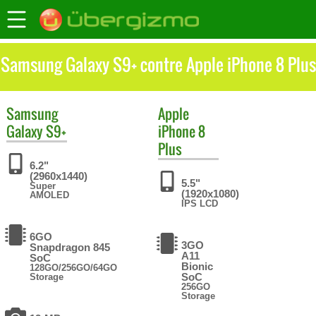
Samsung Galaxy S9+ contre Apple iPhone 8 Plus
Samsung
Apple
Galaxy S9+
iPhone 8
Plus
6.2"
(2960x1440)
5.5"
Super
(1920x1080)
AMOLED
IPS LCD
6GO
3GO
Snapdragon 845
A11
SoC
Bionic
128GO/256GO/64GO
SoC
Storage
256GO
Storage