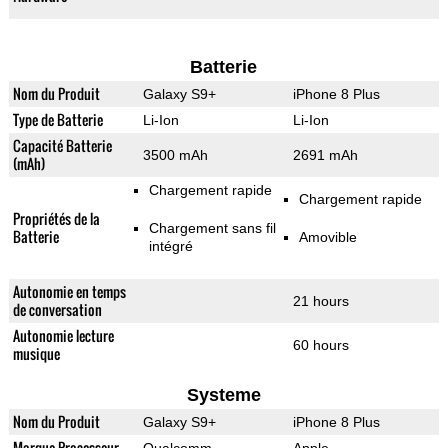
Batterie
Nom du Produit
Galaxy S9+
iPhone 8 Plus
Type de Batterie
Li-Ion
Li-Ion
Capacité Batterie
3500 mAh
2691 mAh
(mAh)
Chargement rapide
Chargement rapide
Propriétés de la
Chargement sans fil
Batterie
Amovible
intégré
Autonomie en temps
21 hours
de conversation
Autonomie lecture
60 hours
musique
Systeme
Nom du Produit
Galaxy S9+
iPhone 8 Plus
Marque Processeur