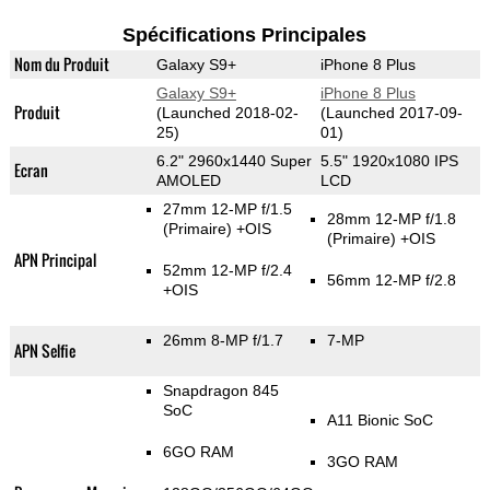
Spécifications Principales
Nom du Produit
Galaxy S9+
iPhone 8 Plus
Galaxy S9+
iPhone 8 Plus
Produit
(Launched 2018-02-
(Launched 2017-09-
25)
01)
6.2" 2960x1440 Super
5.5" 1920x1080 IPS
Ecran
AMOLED
LCD
27mm 12-MP f/1.5
28mm 12-MP f/1.8
(Primaire)
+OIS
(Primaire)
+OIS
APN Principal
52mm 12-MP f/2.4
56mm 12-MP f/2.8
+OIS
26mm 8-MP f/1.7
7-MP
APN Selfie
Snapdragon 845
SoC
A11 Bionic SoC
6GO RAM
3GO RAM