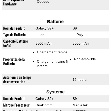
Optique
Hardware
Batterie
Nom du Produit
Galaxy S9+
S9
Type de Batterie
Li-Ion
Li-Poly
Capacité Batterie
3500 mAh
3000 mAh
(mAh)
Chargement rapide
Propriétés de la
Non-amovible
Chargement sans fil
Batterie
intégré
Autonomie en temps
12 hours
de conversation
Systeme
Nom du Produit
Galaxy S9+
S9
Marque Processeur
Qualcomm
MediaTek