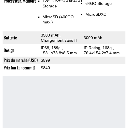
Processeur, Memoire
128GO/256GO/64GO
64GO Storage
Storage
MicroSDXC
MicroSD (400GO
max.)
3500 mAh,
Batterie
3000 mAh
Chargement sans fil
IP68, 189g
,
IP Rating
, 168g
,
Design
158.1x73.8x8.5 mm
76.4x154.2x7.4 mm
Prix du marché (USD)
$599
Prix (au Lancement)
$840