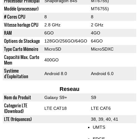
Processeur Principal
Snapdragon 845
MT6755)
Modèle (processeur)
MT6755)
# Cores CPU
8
8
Vitesse horloge CPU
2.8 GHz
2 GHz
RAM
6GO
4GO
Options de Stockage
128GO/256GO/64GO
64GO
Type Carte Mémoire
MicroSD
MicroSDXC
Capacité Max. Carte
400GO
Mem
Système
Android 8.0
Android 6.0
d'Exploitation
Reseau
Nom du Produit
Galaxy S9+
S9
Categorie LTE
LTE CAT18
LTE CAT6
(Download)
LTE (fréquences)
38, 39, 40, 41
UMTS