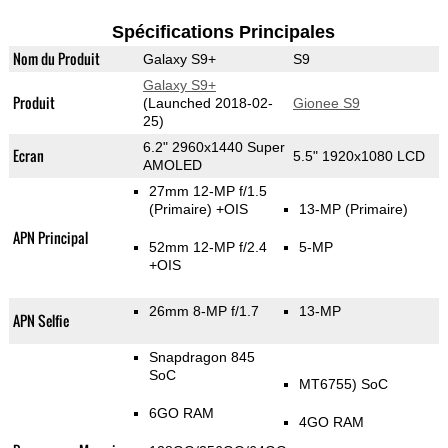
Spécifications Principales
Nom du Produit
Galaxy S9+
S9
Galaxy S9+
Produit
(Launched 2018-02-
Gionee S9
25)
6.2" 2960x1440 Super
Ecran
5.5" 1920x1080 LCD
AMOLED
27mm 12-MP f/1.5
(Primaire)
+OIS
13-MP
(Primaire)
APN Principal
52mm 12-MP f/2.4
5-MP
+OIS
26mm 8-MP f/1.7
13-MP
APN Selfie
Snapdragon 845
SoC
MT6755) SoC
6GO RAM
4GO RAM