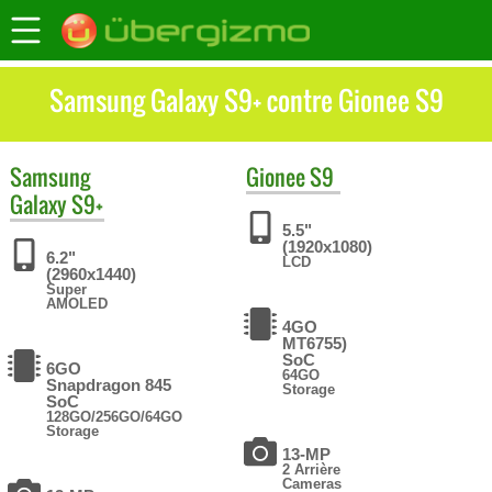
Samsung Galaxy S9+ contre Gionee S9
Samsung
Gionee
S9
Galaxy S9+
5.5"
(1920x1080)
6.2"
LCD
(2960x1440)
Super
AMOLED
4GO
MT6755)
SoC
6GO
64GO
Snapdragon 845
Storage
SoC
128GO/256GO/64GO
Storage
13-MP
2 Arrière
Cameras