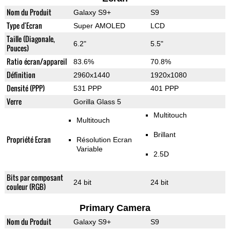
Nom du Produit
Galaxy S9+
S9
Type d'Ecran
Super AMOLED
LCD
Taille (Diagonale,
6.2"
5.5"
Pouces)
Ratio écran/appareil
83.6%
70.8%
Définition
2960x1440
1920x1080
Densité (PPP)
531 PPP
401 PPP
Verre
Gorilla Glass 5
Multitouch
Multitouch
Brillant
Propriété Ecran
Résolution Ecran
Variable
2.5D
Bits par composant
24 bit
24 bit
couleur (RGB)
Primary Camera
Nom du Produit
Galaxy S9+
S9