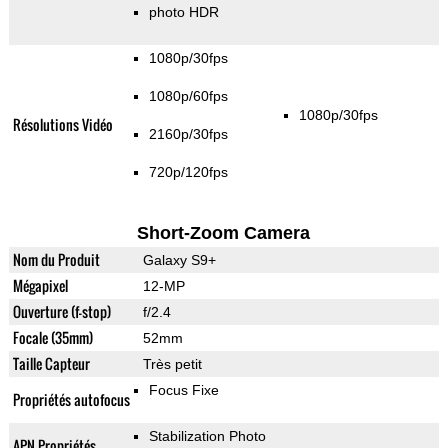
photo HDR
1080p/30fps
1080p/60fps
1080p/30fps
Résolutions Vidéo
2160p/30fps
720p/120fps
Short-Zoom Camera
Nom du Produit
Galaxy S9+
Mégapixel
12-MP
Ouverture (f-stop)
f/2.4
Focale (35mm)
52mm
Taille Capteur
Très petit
Focus Fixe
Propriétés autofocus
Stabilization Photo
APN Propriétés