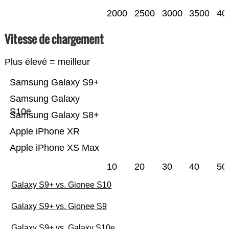
2000
2500
3000
3500
40
Vitesse de chargement
Plus élevé = meilleur
Samsung Galaxy S9+
Samsung Galaxy
S10e
Samsung Galaxy S8+
Apple iPhone XR
Apple iPhone XS Max
10
20
30
40
50
Galaxy S9+ vs. Gionee S10
Galaxy S9+ vs. Gionee S9
Galaxy S9+ vs. Galaxy S10e