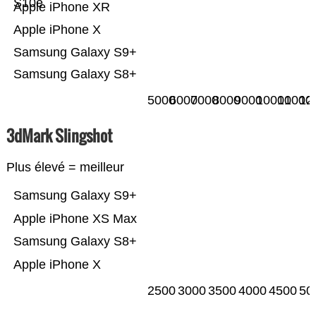
S10e
Apple iPhone XR
Apple iPhone X
Samsung Galaxy S9+
Samsung Galaxy S8+
5000
6000
7000
8000
9000
10000
11000
12
3dMark Slingshot
Plus élevé = meilleur
Samsung Galaxy S9+
Apple iPhone XS Max
Samsung Galaxy S8+
Apple iPhone X
2500
3000
3500
4000
4500
50