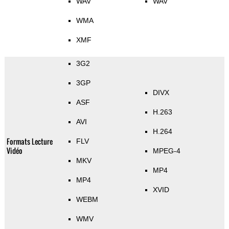
WAV
WAV
WMA
XMF
3G2
3GP
DIVX
ASF
H.263
AVI
H.264
Formats Lecture
FLV
Vidéo
MPEG-4
MKV
MP4
MP4
XVID
WEBM
WMV