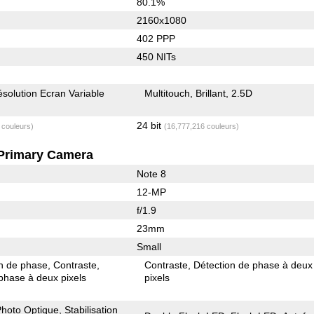
80.1%
2160x1080
402 PPP
450 NITs
solution Ecran Variable
Multitouch
Brillant
2.5D
24 bit
 couleurs)
(16,777,216 couleurs)
Primary Camera
Note 8
12-MP
f/1.9
23mm
Small
on de phase
Contraste
Contraste
Détection de phase à deux
phase à deux pixels
pixels
 Photo Optique
Stabilisation