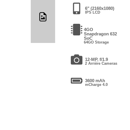
6" (2160x1080)
IPS LCD
4GO
Snapdragon 632
SoC
64GO Storage
12-MP, f/1.9
2 Arrière Cameras
3600 mAh
mCharge 4.0