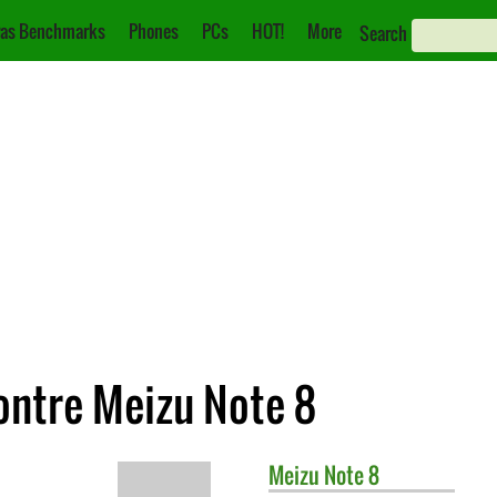
as Benchmarks
Phones
PCs
HOT!
More
Search
ntre Meizu Note 8
Meizu
Note 8