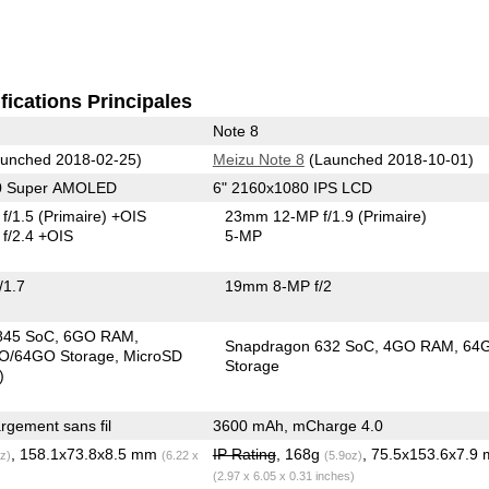
fications Principales
Note 8
unched 2018-02-25)
Meizu Note 8
(Launched 2018-10-01)
40 Super AMOLED
6" 2160x1080 IPS LCD
f/1.5
(Primaire)
+OIS
23mm 12-MP f/1.9
(Primaire)
f/2.4 +OIS
5-MP
/1.7
19mm 8-MP f/2
845 SoC
6GO RAM
Snapdragon 632 SoC
4GO RAM
64
O/64GO Storage
MicroSD
Storage
)
gement sans fil
3600 mAh, mCharge 4.0
, 158.1x73.8x8.5 mm
IP Rating
, 168g
, 75.5x153.6x7.9
z)
(6.22 x
(5.9oz)
(2.97 x 6.05 x 0.31 inches)