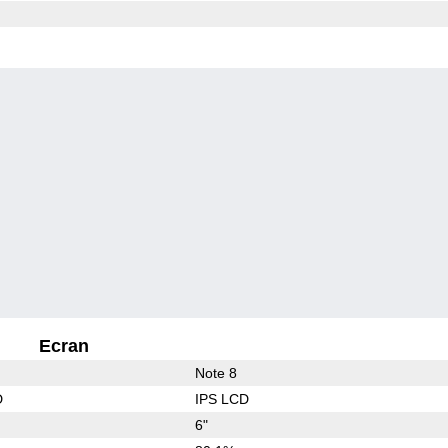
Ecran
Note 8
D
IPS LCD
6"