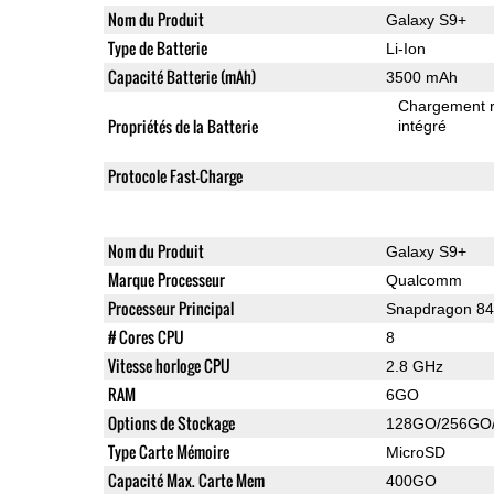
Nom du Produit
Galaxy S9+
Type de Batterie
Li-Ion
Capacité Batterie (mAh)
3500 mAh
Chargement 
Propriétés de la Batterie
intégré
Protocole Fast-Charge
Nom du Produit
Galaxy S9+
Marque Processeur
Qualcomm
Processeur Principal
Snapdragon 8
# Cores CPU
8
Vitesse horloge CPU
2.8 GHz
RAM
6GO
Options de Stockage
128GO/256GO
Type Carte Mémoire
MicroSD
Capacité Max. Carte Mem
400GO