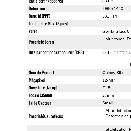
Ratio écran/appareil
83.6%
Définition
2960x1440
Densité (PPP)
531 PPP
Luminosité Max. (Specs)
Verre
Gorilla Glass 5
Multitouch
Ré
Propriété Ecran
Bits par composant couleur (RGB)
24 bit
(16,777,216
Nom du Produit
Galaxy S9+
Mégapixel
12-MP
Ouverture (f-stop)
f/1.5
Focale (35mm)
27mm
Taille Capteur
Small
AF à détecti
Propriétés autofocus
Détection de 
Stabilization