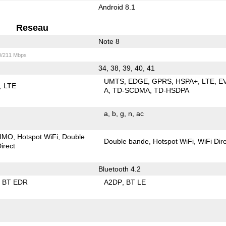
Android 8.1
Reseau
Note 8
0/211 Mbps
34, 38, 39, 40, 41
UMTS
EDGE
GPRS
HSPA+
LTE
E
LTE
A
TD-SCDMA
TD-HSDPA
a
b
g
n
ac
IMO
Hotspot WiFi
Double
Double bande
Hotspot WiFi
WiFi Dir
irect
Bluetooth 4.2
BT EDR
A2DP
BT LE