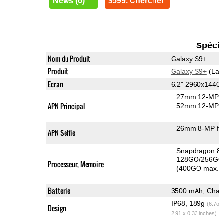
News (6)
$599. Chercher
Spéci
Nom du Produit
Galaxy S9+
Produit
Galaxy S9+
(La
Ecran
6.2" 2960x14
27mm 12-MP 
APN Principal
52mm 12-MP 
26mm 8-MP f
APN Selfie
Snapdragon 
128GO/256G
Processeur, Memoire
(400GO max.
Batterie
3500 mAh, Char
IP68, 189g
(6.7o
Design
2.91 x 0.33 inches)