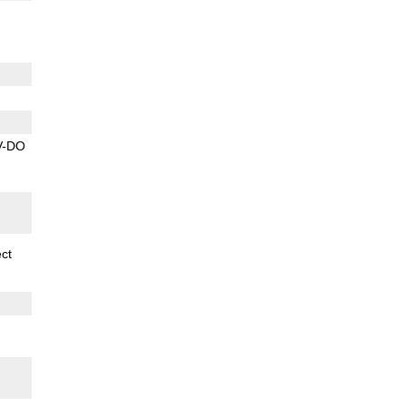
V-DO
ect