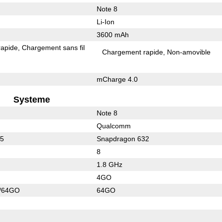
Note 8
Li-Ion
3600 mAh
rapide
Chargement sans fil
Chargement rapide
Non-amovible
mCharge 4.0
Systeme
Note 8
Qualcomm
45
Snapdragon 632
8
1.8 GHz
4GO
/64GO
64GO