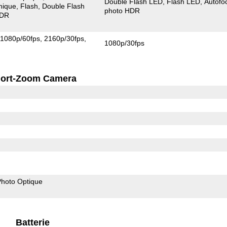
Double Flash LED
Flash LED
Autofo
nique
Flash
Double Flash
photo HDR
HDR
1080p/60fps
2160p/30fps
1080p/30fps
ort-Zoom Camera
 Photo Optique
Batterie