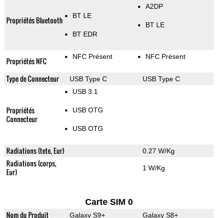
A2DP
BT LE
Propriétés Bluetooth
BT LE
BT EDR
NFC Présent
NFC Présent
Propriétés NFC
Type de Connecteur
USB Type C
USB Type C
USB 3.1
Propriétés
USB OTG
Connecteur
USB OTG
Radiations (tete, Eur)
0.27 W/Kg
Radiations (corps,
1 W/Kg
Eur)
Carte SIM 0
Nom du Produit
Galaxy S9+
Galaxy S8+