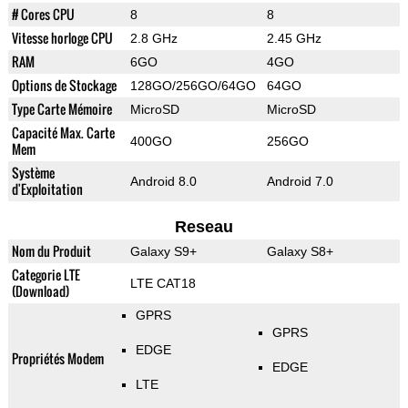
# Cores CPU
8
8
Vitesse horloge CPU
2.8 GHz
2.45 GHz
RAM
6GO
4GO
Options de Stockage
128GO/256GO/64GO
64GO
Type Carte Mémoire
MicroSD
MicroSD
Capacité Max. Carte
400GO
256GO
Mem
Système
Android 8.0
Android 7.0
d'Exploitation
Reseau
Nom du Produit
Galaxy S9+
Galaxy S8+
Categorie LTE
LTE CAT18
(Download)
GPRS
GPRS
EDGE
Propriétés Modem
EDGE
LTE