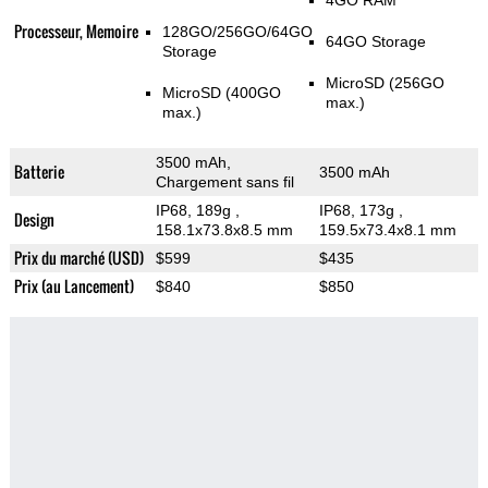
4GO RAM
Processeur, Memoire
128GO/256GO/64GO
64GO Storage
Storage
MicroSD (256GO
MicroSD (400GO
max.)
max.)
3500 mAh,
Batterie
3500 mAh
Chargement sans fil
IP68, 189g
,
IP68, 173g
,
Design
158.1x73.8x8.5 mm
159.5x73.4x8.1 mm
Prix du marché (USD)
$599
$435
Prix (au Lancement)
$840
$850