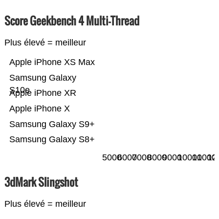
Score Geekbench 4 Multi-Thread
Plus élevé = meilleur
Apple iPhone XS Max
Samsung Galaxy
S10e
Apple iPhone XR
Apple iPhone X
Samsung Galaxy S9+
Samsung Galaxy S8+
5000
6000
7000
8000
9000
10000
11000
12
3dMark Slingshot
Plus élevé = meilleur