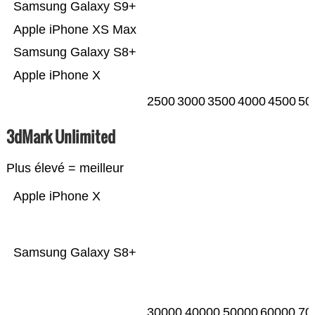
Samsung Galaxy S9+
Apple iPhone XS Max
Samsung Galaxy S8+
Apple iPhone X
2500
3000
3500
4000
4500
50
3dMark Unlimited
Plus élevé = meilleur
Apple iPhone X
Samsung Galaxy S8+
30000
40000
50000
60000
70