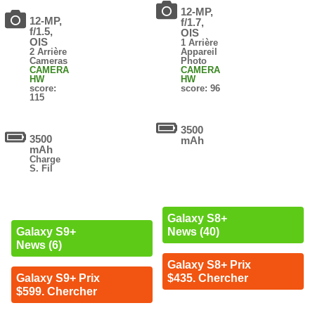
12-MP,
12-MP,
f/1.7,
f/1.5,
OIS
OIS
1 Arrière
2 Arrière
Appareil
Cameras
Photo
CAMERA
CAMERA
HW
HW
score:
score: 96
115
3500
3500
mAh
mAh
Charge
S. Fil
Galaxy S8+
News (40)
Galaxy S9+
News (6)
Galaxy S8+ Prix
$435. Chercher
Galaxy S9+ Prix
$599. Chercher