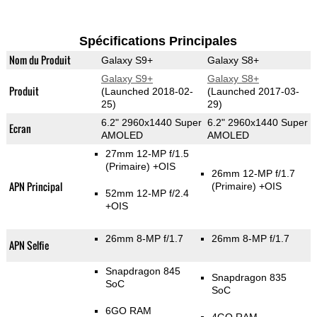
Spécifications Principales
Nom du Produit
Galaxy S9+
Galaxy S8+
Galaxy S9+
Galaxy S8+
Produit
(Launched 2018-02-
(Launched 2017-03-
25)
29)
6.2" 2960x1440 Super
6.2" 2960x1440 Super
Ecran
AMOLED
AMOLED
27mm 12-MP f/1.5
(Primaire)
+OIS
26mm 12-MP f/1.7
APN Principal
(Primaire)
+OIS
52mm 12-MP f/2.4
+OIS
26mm 8-MP f/1.7
26mm 8-MP f/1.7
APN Selfie
Snapdragon 845
Snapdragon 835
SoC
SoC
6GO RAM