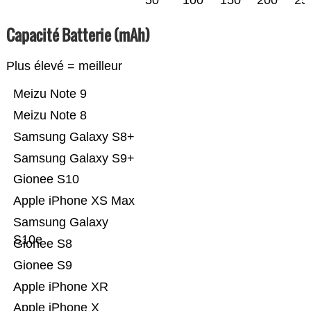
50
100
150
200
25
Capacité Batterie (mAh)
Plus élevé = meilleur
Meizu Note 9
Meizu Note 8
Samsung Galaxy S8+
Samsung Galaxy S9+
Gionee S10
Apple iPhone XS Max
Samsung Galaxy
S10e
Gionee S8
Gionee S9
Apple iPhone XR
Apple iPhone X