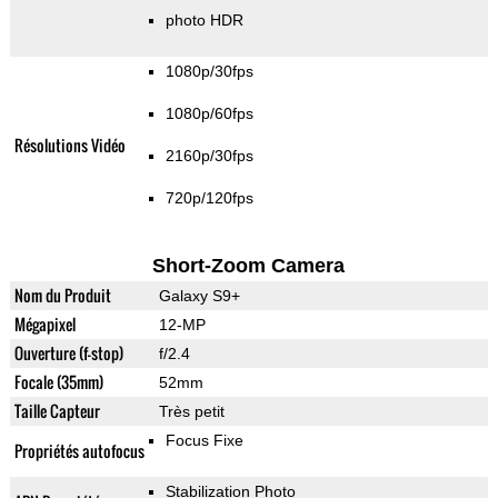
photo HDR
1080p/30fps
1080p/60fps
Résolutions Vidéo
2160p/30fps
720p/120fps
Short-Zoom Camera
Nom du Produit
Galaxy S9+
Mégapixel
12-MP
Ouverture (f-stop)
f/2.4
Focale (35mm)
52mm
Taille Capteur
Très petit
Focus Fixe
Propriétés autofocus
Stabilization Photo