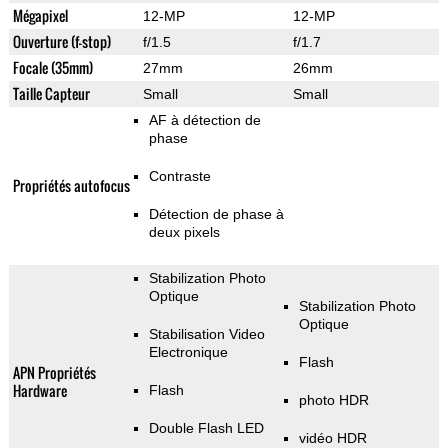
Mégapixel
12-MP
12-MP
Ouverture (f-stop)
f/1.5
f/1.7
Focale (35mm)
27mm
26mm
Taille Capteur
Small
Small
AF à détection de
phase
Contraste
Propriétés autofocus
Détection de phase à
deux pixels
Stabilization Photo
Optique
Stabilization Photo
Optique
Stabilisation Video
Electronique
Flash
APN Propriétés
Hardware
Flash
photo HDR
Double Flash LED
vidéo HDR