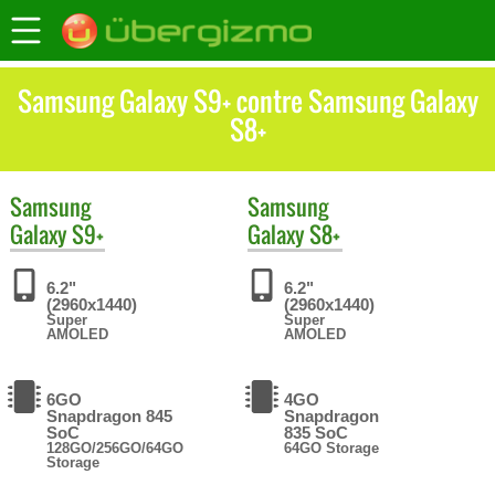
Samsung Galaxy S9+ contre Samsung Galaxy
S8+
Samsung
Samsung
Galaxy S9+
Galaxy S8+
6.2"
6.2"
(2960x1440)
(2960x1440)
Super
Super
AMOLED
AMOLED
6GO
4GO
Snapdragon 845
Snapdragon
SoC
835 SoC
128GO/256GO/64GO
64GO Storage
Storage