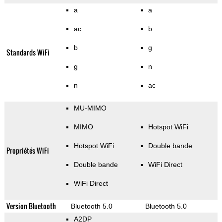
a
a
ac
b
b
g
Standards WiFi
g
n
n
ac
MU-MIMO
MIMO
Hotspot WiFi
Hotspot WiFi
Double bande
Propriétés WiFi
Double bande
WiFi Direct
WiFi Direct
Version Bluetooth
Bluetooth 5.0
Bluetooth 5.0
A2DP