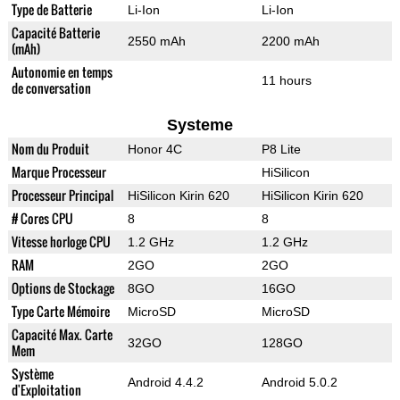
Type de Batterie
Li-Ion
Li-Ion
Capacité Batterie
2550 mAh
2200 mAh
(mAh)
Autonomie en temps
11 hours
de conversation
Systeme
Nom du Produit
Honor 4C
P8 Lite
Marque Processeur
HiSilicon
Processeur Principal
HiSilicon Kirin 620
HiSilicon Kirin 620
# Cores CPU
8
8
Vitesse horloge CPU
1.2 GHz
1.2 GHz
RAM
2GO
2GO
Options de Stockage
8GO
16GO
Type Carte Mémoire
MicroSD
MicroSD
Capacité Max. Carte
32GO
128GO
Mem
Système
Android 4.4.2
Android 5.0.2
d'Exploitation