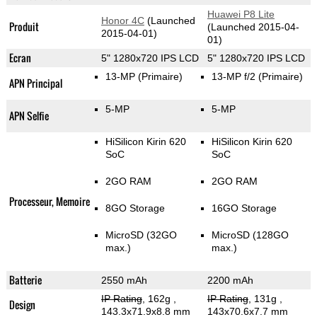
Huawei P8 Lite
Honor 4C
(Launched
Produit
(Launched 2015-04-
2015-04-01)
01)
Ecran
5" 1280x720 IPS LCD
5" 1280x720 IPS LCD
13-MP
(Primaire)
13-MP f/2
(Primaire)
APN Principal
5-MP
5-MP
APN Selfie
HiSilicon Kirin 620
HiSilicon Kirin 620
SoC
SoC
2GO RAM
2GO RAM
Processeur, Memoire
8GO Storage
16GO Storage
MicroSD (32GO
MicroSD (128GO
max.)
max.)
Batterie
2550 mAh
2200 mAh
IP Rating
, 162g
,
IP Rating
, 131g
,
Design
143.3x71.9x8.8 mm
143x70.6x7.7 mm