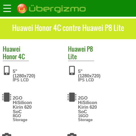
Huawei Honor 4C contre Huawei P8 Lite
Huawei
Huawei
P8
Honor 4C
Lite
5"
5"
(1280x720)
(1280x720)
IPS LCD
IPS LCD
2GO
2GO
HiSilicon
HiSilicon
Kirin 620
Kirin 620
SoC
SoC
8GO
16GO
Storage
Storage