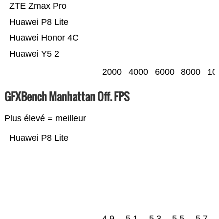
ZTE Zmax Pro
Huawei P8 Lite
Huawei Honor 4C
Huawei Y5 2
2000
4000
6000
8000
10
GFXBench Manhattan Off. FPS
Plus élevé = meilleur
Huawei P8 Lite
4.9
5.1
5.3
5.5
5.7