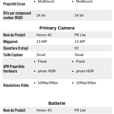
Multitouch
Multitouch
Propriété Ecran
Bits par composant
24 bit
24 bit
couleur (RGB)
Primary Camera
Nom du Produit
Honor 4C
P8 Lite
Mégapixel
13-MP
13-MP
Ouverture (f-stop)
f/2
Taille Capteur
Small
Small
Flash
Flash
APN Propriétés
Hardware
photo HDR
photo HDR
1080p/30fps
1080p/30fps
Résolutions Vidéo
Batterie
Nom du Produit
Honor 4C
P8 Lite