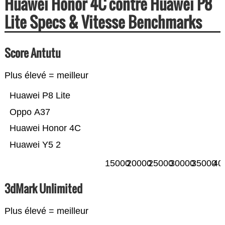
Huawei Honor 4C contre Huawei P8
Lite Specs & Vitesse Benchmarks
Score Antutu
Plus élevé = meilleur
Huawei P8 Lite
Oppo A37
Huawei Honor 4C
Huawei Y5 2
15000
20000
25000
30000
35000
40
3dMark Unlimited
Plus élevé = meilleur