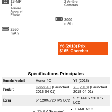
13-MP
2 Arrière
1
Cameras
Arrière
Appareil
Photo
3000
mAh
2550
mAh
Y6 (2018) Prix
$165. Chercher
Spécifications Principales
Nom du Produit
Honor 4C
Y6 (2018)
Honor 4C
(Launched
Y6 (2018)
(Launched
Produit
2015-04-01)
2018-04-01)
5.7" 1440x720 IPS
Ecran
5" 1280x720 IPS LCD
LCD
13-MP f/2.2
13-MP
(Primaire)