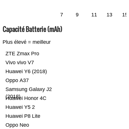
7
9
11
13
15
Capacité Batterie (mAh)
Plus élevé = meilleur
ZTE Zmax Pro
Vivo vivo V7
Huawei Y6 (2018)
Oppo A37
Samsung Galaxy J2
(2018)
Huawei Honor 4C
Huawei Y5 2
Huawei P8 Lite
Oppo Neo