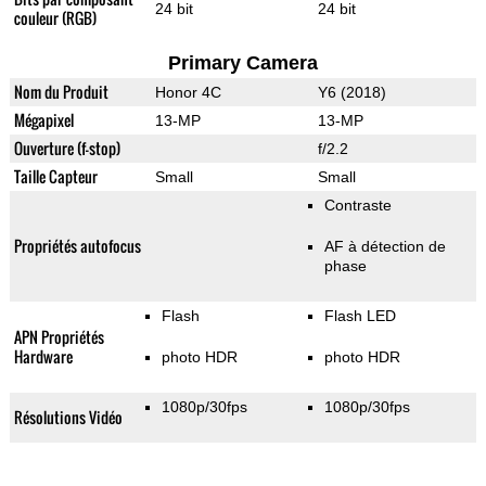
24 bit
24 bit
couleur (RGB)
Primary Camera
Nom du Produit
Honor 4C
Y6 (2018)
Mégapixel
13-MP
13-MP
Ouverture (f-stop)
f/2.2
Taille Capteur
Small
Small
Contraste
Propriétés autofocus
AF à détection de
phase
Flash
Flash LED
APN Propriétés
Hardware
photo HDR
photo HDR
1080p/30fps
1080p/30fps
Résolutions Vidéo