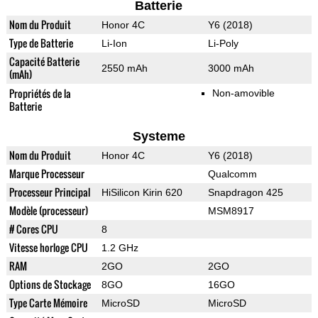
Batterie
Nom du Produit
Honor 4C
Y6 (2018)
Type de Batterie
Li-Ion
Li-Poly
Capacité Batterie
2550 mAh
3000 mAh
(mAh)
Propriétés de la
Non-amovible
Batterie
Systeme
Nom du Produit
Honor 4C
Y6 (2018)
Marque Processeur
Qualcomm
Processeur Principal
HiSilicon Kirin 620
Snapdragon 425
Modèle (processeur)
MSM8917
# Cores CPU
8
Vitesse horloge CPU
1.2 GHz
RAM
2GO
2GO
Options de Stockage
8GO
16GO
Type Carte Mémoire
MicroSD
MicroSD