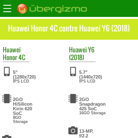
Huawei Honor 4C contre Huawei Y6 (2018)
Huawei
Huawei
Y6
Honor 4C
(2018)
5"
5.7"
(1280x720)
(1440x720)
IPS LCD
IPS LCD
2GO
2GO
HiSilicon
Snapdragon
Kirin 620
425 SoC
SoC
16GO Storage
8GO
Storage
13-MP,
f/2.2