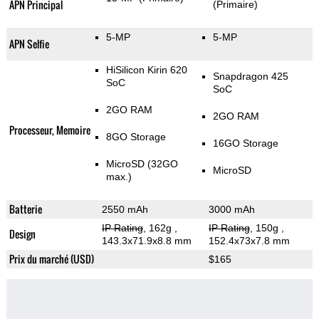
APN Principal
(Primaire)
5-MP
5-MP
APN Selfie
HiSilicon Kirin 620
Snapdragon 425
SoC
SoC
2GO RAM
2GO RAM
Processeur, Memoire
8GO Storage
16GO Storage
MicroSD (32GO
MicroSD
max.)
Batterie
2550 mAh
3000 mAh
IP Rating
, 162g
,
IP Rating
, 150g
,
Design
143.3x71.9x8.8 mm
152.4x73x7.8 mm
Prix du marché (USD)
$165