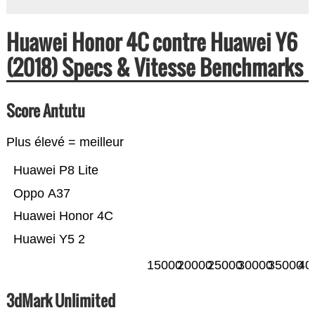
Huawei Honor 4C contre Huawei Y6
(2018) Specs & Vitesse Benchmarks
Score Antutu
Plus élevé = meilleur
Huawei P8 Lite
Oppo A37
Huawei Honor 4C
Huawei Y5 2
15000
20000
25000
30000
35000
40
3dMark Unlimited