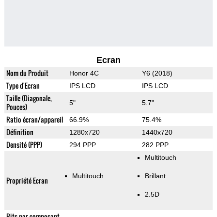
Ecran
Nom du Produit
Honor 4C
Y6 (2018)
Type d'Ecran
IPS LCD
IPS LCD
Taille (Diagonale,
5"
5.7"
Pouces)
Ratio écran/appareil
66.9%
75.4%
Définition
1280x720
1440x720
Densité (PPP)
294 PPP
282 PPP
Multitouch
Multitouch
Brillant
Propriété Ecran
2.5D
Bits par composant