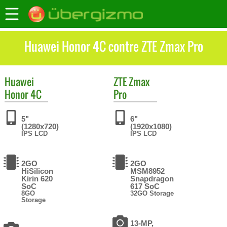
Huawei Honor 4C contre ZTE Zmax Pro
Huawei
ZTE
Zmax
Honor 4C
Pro
5"
6"
(1280x720)
(1920x1080)
IPS LCD
IPS LCD
2GO
2GO
HiSilicon
MSM8952
Kirin 620
Snapdragon
SoC
617 SoC
8GO
32GO Storage
Storage
13-MP,