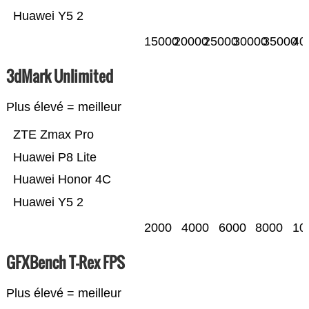
Huawei Y5 2
15000
20000
25000
30000
35000
40
3dMark Unlimited
Plus élevé = meilleur
ZTE Zmax Pro
Huawei P8 Lite
Huawei Honor 4C
Huawei Y5 2
2000
4000
6000
8000
10
GFXBench T-Rex FPS
Plus élevé = meilleur