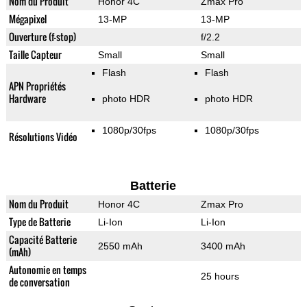
Nom du Produit
Honor 4C
Zmax Pro
Mégapixel
13-MP
13-MP
Ouverture (f-stop)
f/2.2
Taille Capteur
Small
Small
Flash
Flash
APN Propriétés
Hardware
photo HDR
photo HDR
1080p/30fps
1080p/30fps
Résolutions Vidéo
Batterie
Nom du Produit
Honor 4C
Zmax Pro
Type de Batterie
Li-Ion
Li-Ion
Capacité Batterie
2550 mAh
3400 mAh
(mAh)
Autonomie en temps
25 hours
de conversation