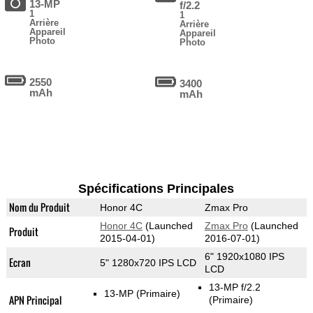
13-MP
f/2.2
1
1
Arrière
Arrière
Appareil
Appareil
Photo
Photo
2550
3400
mAh
mAh
Spécifications Principales
Nom du Produit
Honor 4C
Zmax Pro
Honor 4C
(Launched
Zmax Pro
(Launched
Produit
2015-04-01)
2016-07-01)
6" 1920x1080 IPS
Ecran
5" 1280x720 IPS LCD
LCD
13-MP f/2.2
13-MP
(Primaire)
APN Principal
(Primaire)