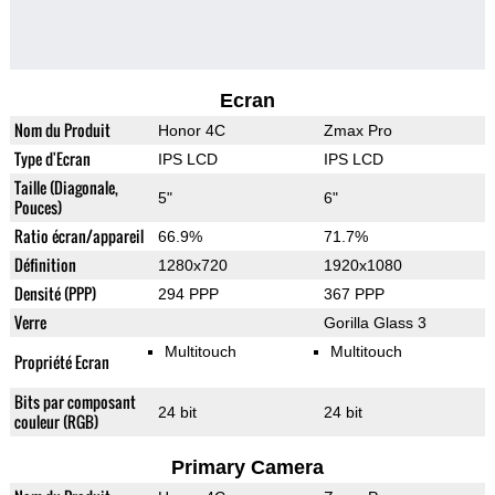
Ecran
Nom du Produit
Honor 4C
Zmax Pro
Type d'Ecran
IPS LCD
IPS LCD
Taille (Diagonale,
5"
6"
Pouces)
Ratio écran/appareil
66.9%
71.7%
Définition
1280x720
1920x1080
Densité (PPP)
294 PPP
367 PPP
Verre
Gorilla Glass 3
Multitouch
Multitouch
Propriété Ecran
Bits par composant
24 bit
24 bit
couleur (RGB)
Primary Camera