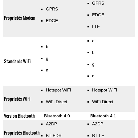
GPRS
GPRS
EDGE
Propriétés Modem
EDGE
LTE
a
b
b
g
Standards WiFi
g
n
n
Hotspot WiFi
Hotspot WiFi
Propriétés WiFi
WiFi Direct
WiFi Direct
Version Bluetooth
Bluetooth 4.0
Bluetooth 4.1
A2DP
A2DP
Propriétés Bluetooth
BT EDR
BT LE