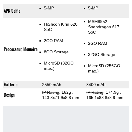
5-MP
5-MP
APN Selfie
MSM8952
HiSilicon Kirin 620
Snapdragon 617
SoC
SoC
2GO RAM
2GO RAM
Processeur, Memoire
8GO Storage
32GO Storage
MicroSD (32GO
MicroSD (256GO
max.)
max.)
Batterie
2550 mAh
3400 mAh
IP Rating
, 162g
,
IP Rating
, 174.9g
,
Design
143.3x71.9x8.8 mm
165.1x83.8x8.9 mm