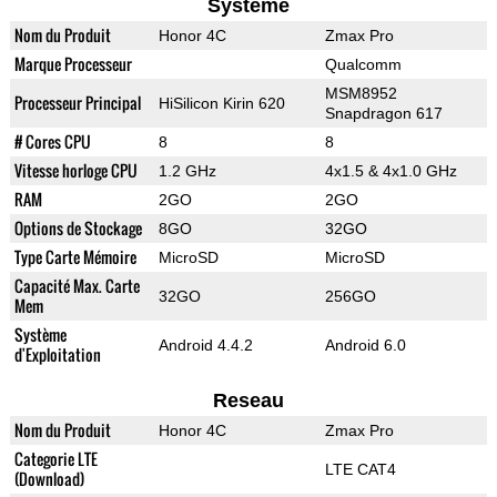
Systeme
Nom du Produit
Honor 4C
Zmax Pro
Marque Processeur
Qualcomm
MSM8952
Processeur Principal
HiSilicon Kirin 620
Snapdragon 617
# Cores CPU
8
8
Vitesse horloge CPU
1.2 GHz
4x1.5 & 4x1.0 GHz
RAM
2GO
2GO
Options de Stockage
8GO
32GO
Type Carte Mémoire
MicroSD
MicroSD
Capacité Max. Carte
32GO
256GO
Mem
Système
Android 4.4.2
Android 6.0
d'Exploitation
Reseau
Nom du Produit
Honor 4C
Zmax Pro
Categorie LTE
LTE CAT4
(Download)