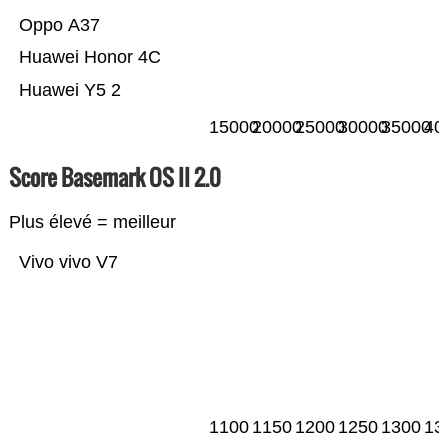
Oppo A37
Huawei Honor 4C
Huawei Y5 2
15000
20000
25000
30000
35000
40
Score Basemark OS II 2.0
Plus élevé = meilleur
Vivo vivo V7
1100
1150
1200
1250
1300
13