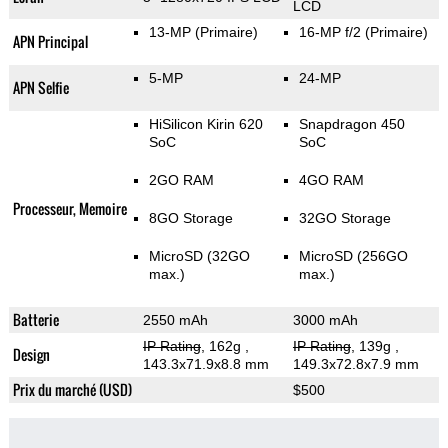
LCD
13-MP
(Primaire)
16-MP f/2
(Primaire)
APN Principal
5-MP
24-MP
APN Selfie
HiSilicon Kirin 620
Snapdragon 450
SoC
SoC
2GO RAM
4GO RAM
Processeur, Memoire
8GO Storage
32GO Storage
MicroSD (32GO
MicroSD (256GO
max.)
max.)
Batterie
2550 mAh
3000 mAh
IP Rating
, 162g
,
IP Rating
, 139g
,
Design
143.3x71.9x8.8 mm
149.3x72.8x7.9 mm
Prix du marché (USD)
$500