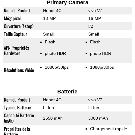
Primary Camera
Nom du Produit
Honor 4C
vivo V7
Mégapixel
13-MP
16-MP
Ouverture (f-stop)
f/2
Taille Capteur
Small
Small
Flash
Flash
APN Propriétés
Hardware
photo HDR
photo HDR
1080p/30fps
1080p/30fps
Résolutions Vidéo
Batterie
Nom du Produit
Honor 4C
vivo V7
Type de Batterie
Li-Ion
Li-Ion
Capacité Batterie
2550 mAh
3000 mAh
(mAh)
Propriétés de la
Chargement rapide
Batterie