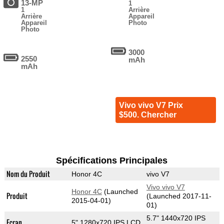
13-MP
1
1
Arrière
Arrière
Appareil
Appareil
Photo
Photo
3000
2550
mAh
mAh
Vivo vivo V7 Prix
$500. Chercher
Spécifications Principales
Nom du Produit
Honor 4C
vivo V7
Vivo vivo V7
Honor 4C
(Launched
Produit
(Launched 2017-11-
2015-04-01)
01)
5.7" 1440x720 IPS
Ecran
5" 1280x720 IPS LCD