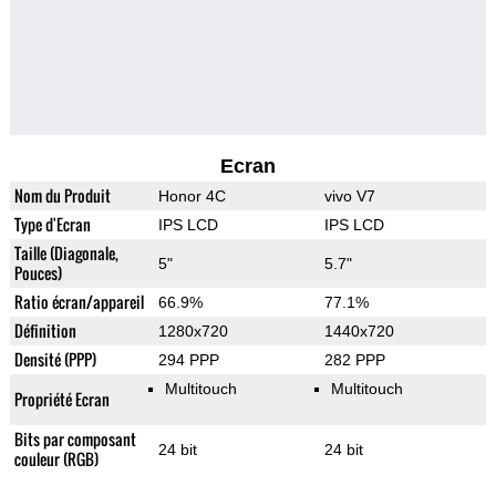
Ecran
Nom du Produit
Honor 4C
vivo V7
Type d'Ecran
IPS LCD
IPS LCD
Taille (Diagonale,
5"
5.7"
Pouces)
Ratio écran/appareil
66.9%
77.1%
Définition
1280x720
1440x720
Densité (PPP)
294 PPP
282 PPP
Multitouch
Multitouch
Propriété Ecran
Bits par composant
24 bit
24 bit
couleur (RGB)