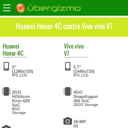
Huawei Honor 4C contre Vivo vivo V7
Huawei
Vivo
vivo
Honor 4C
V7
5"
5.7"
(1280x720)
(1440x720)
IPS LCD
IPS LCD
2GO
4GO
HiSilicon
Snapdragon
Kirin 620
450 SoC
SoC
32GO Storage
8GO
Storage
16-MP,
f/2