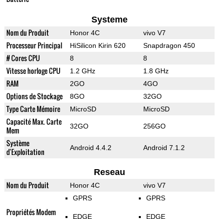
Systeme
Nom du Produit
Honor 4C
vivo V7
Processeur Principal
HiSilicon Kirin 620
Snapdragon 450
# Cores CPU
8
8
Vitesse horloge CPU
1.2 GHz
1.8 GHz
RAM
2GO
4GO
Options de Stockage
8GO
32GO
Type Carte Mémoire
MicroSD
MicroSD
Capacité Max. Carte
32GO
256GO
Mem
Système
Android 4.4.2
Android 7.1.2
d'Exploitation
Reseau
Nom du Produit
Honor 4C
vivo V7
GPRS
GPRS
Propriétés Modem
EDGE
EDGE