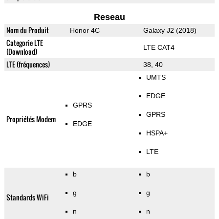
Reseau
Nom du Produit
Honor 4C
Galaxy J2 (2018)
Categorie LTE
LTE CAT4
(Download)
LTE (fréquences)
38, 40
UMTS
EDGE
GPRS
GPRS
Propriétés Modem
EDGE
HSPA+
LTE
b
b
g
g
Standards WiFi
n
n