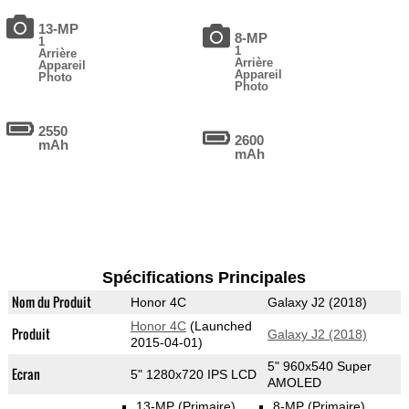
13-MP
8-MP
1
1
Arrière
Arrière
Appareil
Appareil
Photo
Photo
2550
2600
mAh
mAh
Spécifications Principales
Nom du Produit
Honor 4C
Galaxy J2 (2018)
Honor 4C
(Launched
Produit
Galaxy J2 (2018)
2015-04-01)
5" 960x540 Super
Ecran
5" 1280x720 IPS LCD
AMOLED
13-MP
(Primaire)
8-MP
(Primaire)