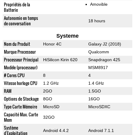
Propriétés de la
Amovible
Batterie
Autonomie en temps
18 hours
de conversation
Systeme
Nom du Produit
Honor 4C
Galaxy J2 (2018)
Marque Processeur
Qualcomm
Processeur Principal
HiSilicon Kirin 620
Snapdragon 425
Modèle (processeur)
MSM8917
# Cores CPU
8
4
Vitesse horloge CPU
1.2 GHz
1.4 GHz
RAM
2GO
1.5GO
Options de Stockage
8GO
16GO
Type Carte Mémoire
MicroSD
MicroSDXC
Capacité Max. Carte
32GO
Mem
Système
Android 4.4.2
Android 7.1.1
d'Exploitation