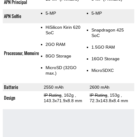
APN Principal
5-MP
5-MP
APN Selfie
HiSilicon Kirin 620
Snapdragon 425
SoC
SoC
2GO RAM
1.5GO RAM
Processeur, Memoire
8GO Storage
16GO Storage
MicroSD (32GO
MicroSDXC
max.)
Batterie
2550 mAh
2600 mAh
IP Rating
, 162g
,
IP Rating
, 153g
,
Design
143.3x71.9x8.8 mm
72.3x143.8x8.4 mm