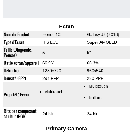
Ecran
Nom du Produit
Honor 4C
Galaxy J2 (2018)
Type d'Ecran
IPS LCD
Super AMOLED
Taille (Diagonale,
5"
5"
Pouces)
Ratio écran/appareil
66.9%
66.3%
Définition
1280x720
960x540
Densité (PPP)
294 PPP
220 PPP
Multitouch
Multitouch
Propriété Ecran
Brillant
Bits par composant
24 bit
24 bit
couleur (RGB)
Primary Camera