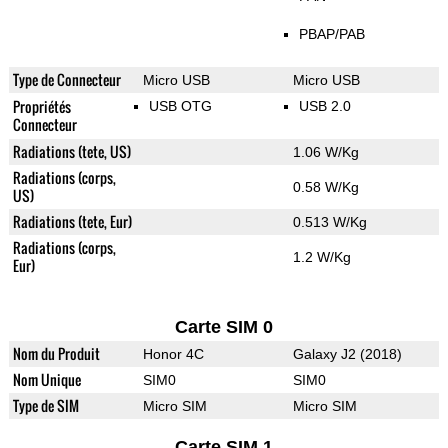
PBAP/PAB
Type de Connecteur
Micro USB
Micro USB
Propriétés
USB OTG
USB 2.0
Connecteur
Radiations (tete, US)
1.06 W/Kg
Radiations (corps,
0.58 W/Kg
US)
Radiations (tete, Eur)
0.513 W/Kg
Radiations (corps,
1.2 W/Kg
Eur)
Carte SIM 0
Nom du Produit
Honor 4C
Galaxy J2 (2018)
Nom Unique
SIM0
SIM0
Type de SIM
Micro SIM
Micro SIM
Carte SIM 1