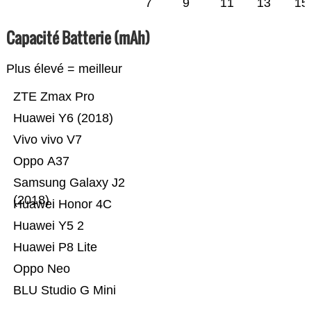
7
9
11
13
15
Capacité Batterie (mAh)
Plus élevé = meilleur
ZTE Zmax Pro
Huawei Y6 (2018)
Vivo vivo V7
Oppo A37
Samsung Galaxy J2
(2018)
Huawei Honor 4C
Huawei Y5 2
Huawei P8 Lite
Oppo Neo
BLU Studio G Mini