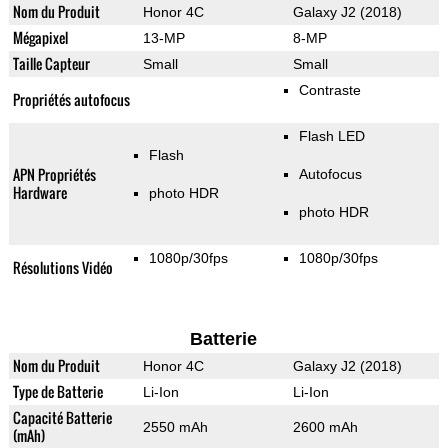
Nom du Produit
Honor 4C
Galaxy J2 (2018)
Mégapixel
13-MP
8-MP
Taille Capteur
Small
Small
Contraste
Propriétés autofocus
Flash LED
Flash
APN Propriétés
Autofocus
Hardware
photo HDR
photo HDR
1080p/30fps
1080p/30fps
Résolutions Vidéo
Batterie
Nom du Produit
Honor 4C
Galaxy J2 (2018)
Type de Batterie
Li-Ion
Li-Ion
Capacité Batterie
2550 mAh
2600 mAh
(mAh)