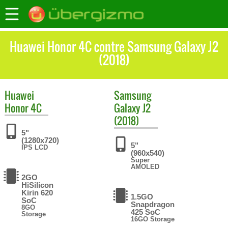
Huawei Honor 4C contre Samsung Galaxy J2
(2018)
Huawei
Samsung
Honor 4C
Galaxy J2
(2018)
5"
(1280x720)
5"
IPS LCD
(960x540)
Super
AMOLED
2GO
HiSilicon
Kirin 620
1.5GO
SoC
Snapdragon
8GO
425 SoC
Storage
16GO Storage