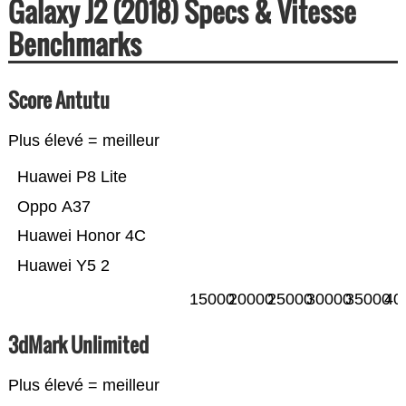
Galaxy J2 (2018) Specs & Vitesse
Benchmarks
Score Antutu
Plus élevé = meilleur
Huawei P8 Lite
Oppo A37
Huawei Honor 4C
Huawei Y5 2
15000
20000
25000
30000
35000
40
3dMark Unlimited
Plus élevé = meilleur