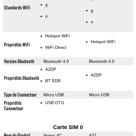
g
Standards WiFi
g
n
n
Hotspot WiFi
Hotspot WiFi
Propriétés WiFi
WiFi Direct
Version Bluetooth
Bluetooth 4.0
Bluetooth 4.0
A2DP
A2DP
Propriétés Bluetooth
BT EDR
Type de Connecteur
Micro USB
Micro USB
Propriétés
USB OTG
Connecteur
Carte SIM 0
Nom du Produit
Honor 4C
A37