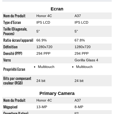
Ecran
Nom du Produit
Honor 4C
A37
Type d'Ecran
IPS LCD
IPS LCD
Taille (Diagonale,
5"
5"
Pouces)
Ratio écran/appareil
66.9%
67.8%
Définition
1280x720
1280x720
Densité (PPP)
294 PPP
294 PPP
Verre
Gorilla Glass 4
Multitouch
Multitouch
Propriété Ecran
Bits par composant
24 bit
24 bit
couleur (RGB)
Primary Camera
Nom du Produit
Honor 4C
A37
Mégapixel
13-MP
8-MP
Ouverture (f-stop)
f/2