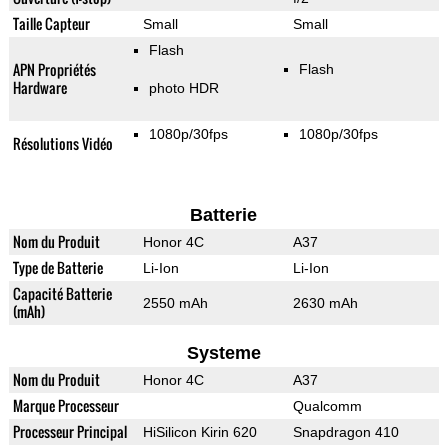
Taille Capteur
Small
Small
Flash
APN Propriétés
Flash
Hardware
photo HDR
1080p/30fps
1080p/30fps
Résolutions Vidéo
Batterie
Nom du Produit
Honor 4C
A37
Type de Batterie
Li-Ion
Li-Ion
Capacité Batterie
2550 mAh
2630 mAh
(mAh)
Systeme
Nom du Produit
Honor 4C
A37
Marque Processeur
Qualcomm
Processeur Principal
HiSilicon Kirin 620
Snapdragon 410