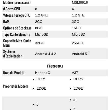
Modèle (processeur)
MSM8916
# Cores CPU
8
4
Vitesse horloge CPU
1.2 GHz
1.2 GHz
RAM
2GO
2GO
Options de Stockage
8GO
16GO
Type Carte Mémoire
MicroSD
MicroSD
Capacité Max. Carte
32GO
256GO
Mem
Système
Android 4.4.2
Android 5.1
d'Exploitation
Reseau
Nom du Produit
Honor 4C
A37
GPRS
GPRS
Propriétés Modem
EDGE
EDGE
a
b
b