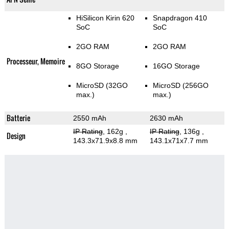
HiSilicon Kirin 620
Snapdragon 410
SoC
SoC
2GO RAM
2GO RAM
Processeur, Memoire
8GO Storage
16GO Storage
MicroSD (32GO
MicroSD (256GO
max.)
max.)
Batterie
2550 mAh
2630 mAh
IP Rating
, 162g
,
IP Rating
, 136g
,
Design
143.3x71.9x8.8 mm
143.1x71x7.7 mm