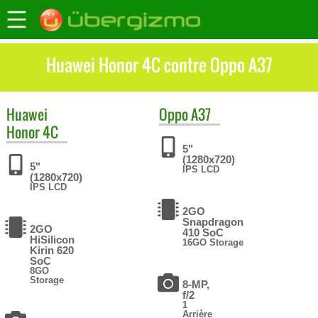
Huawei Honor 4C contre Oppo A37
Huawei
Oppo
A37
Honor 4C
5"
(1280x720)
5"
IPS LCD
(1280x720)
IPS LCD
2GO
Snapdragon
2GO
410 SoC
HiSilicon
16GO Storage
Kirin 620
SoC
8GO
Storage
8-MP,
f/2
1
Arrière