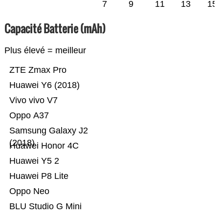
7
9
11
13
15
Capacité Batterie (mAh)
Plus élevé = meilleur
ZTE Zmax Pro
Huawei Y6 (2018)
Vivo vivo V7
Oppo A37
Samsung Galaxy J2
(2018)
Huawei Honor 4C
Huawei Y5 2
Huawei P8 Lite
Oppo Neo
BLU Studio G Mini