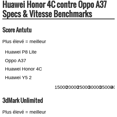
Huawei Honor 4C contre Oppo A37
Specs & Vitesse Benchmarks
Score Antutu
Plus élevé = meilleur
Huawei P8 Lite
Oppo A37
Huawei Honor 4C
Huawei Y5 2
15000
20000
25000
30000
35000
40
3dMark Unlimited
Plus élevé = meilleur