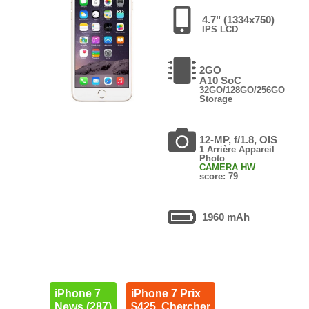
4.7" (1334x750)
IPS LCD
2GO
A10 SoC
32GO/128GO/256GO
Storage
12-MP, f/1.8, OIS
1 Arrière Appareil
Photo
CAMERA HW
score: 79
1960 mAh
iPhone 7
iPhone 7 Prix
News (287)
$425. Chercher