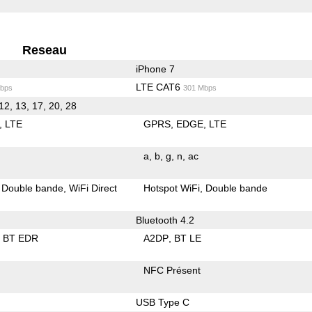
Reseau
iPhone 7
LTE CAT6
bps
301 Mbps
1, 2, 3, 4, 5, 7, 12, 13, 17, 20, 28
LTE
GPRS
EDGE
LTE
a
b
g
n
ac
Double bande
WiFi Direct
Hotspot WiFi
Double bande
Bluetooth 4.2
BT EDR
A2DP
BT LE
NFC Présent
USB Type C