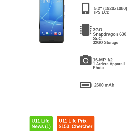
5.2" (1920x1080)
IPS LCD
3GO
Snapdragon 630
SoC
32GO Storage
16-MP, f/2
1 Arrière Appareil
Photo
2600 mAh
U11 Life
U11 Life Prix
News (1)
$153. Chercher