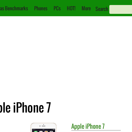
as Benchmarks
Phones
PCs
HOT!
More
Search
ple iPhone 7
Apple
iPhone 7