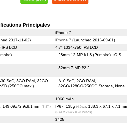
fications Principales
iPhone 7
hed 2017-11-02)
iPhone 7
(Launched 2016-09-01)
0 IPS LCD
4.7" 1334x750 IPS LCD
imaire)
28mm 12-MP f/1.8
(Primaire)
+OIS
32mm 7-MP f/2.2
630 SoC
3GO RAM
32GO
A10 SoC
2GO RAM
roSD (256GO max.)
32GO/128GO/256GO Storage
None
1960 mAh
, 149.09x72.9x8.1 mm
IP67, 138g
, 138.3 x 67.1 x 7.1 m
)
(5.87 x
(4.9oz)
(5.44 x 2.64 x 0.28 inches)
$425