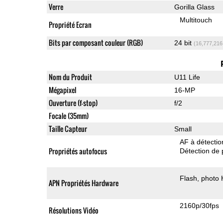
Verre
Gorilla Glass
Multitouch
Propriété Ecran
Bits par composant couleur (RGB)
24 bit
(16,777,216
Nom du Produit
U11 Life
Mégapixel
16-MP
Ouverture (f-stop)
f/2
Focale (35mm)
Taille Capteur
Small
AF à détecti
Propriétés autofocus
Détection de 
Flash
photo
APN Propriétés Hardware
2160p/30fps
Résolutions Vidéo