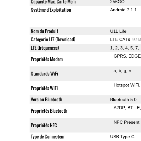
Capacité Max. Carte Mem
256GO
Système d'Exploitation
Android 7.1.1
Nom du Produit
U11 Life
Categorie LTE (Download)
LTE CAT9
452 M
LTE (fréquences)
GPRS
EDGE
Propriétés Modem
a
b
g
n
Standards WiFi
Hotspot WiFi
Propriétés WiFi
Version Bluetooth
Bluetooth 5.0
A2DP
BT LE
Propriétés Bluetooth
NFC Présent
Propriétés NFC
Type de Connecteur
USB Type C