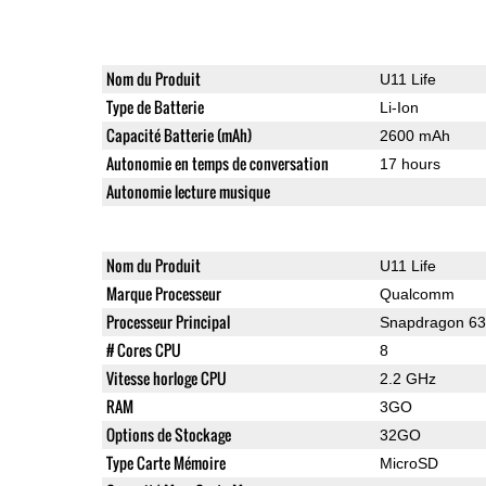
Nom du Produit
U11 Life
Type de Batterie
Li-Ion
Capacité Batterie (mAh)
2600 mAh
Autonomie en temps de conversation
17 hours
Autonomie lecture musique
Nom du Produit
U11 Life
Marque Processeur
Qualcomm
Processeur Principal
Snapdragon 6
# Cores CPU
8
Vitesse horloge CPU
2.2 GHz
RAM
3GO
Options de Stockage
32GO
Type Carte Mémoire
MicroSD