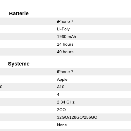
Batterie
iPhone 7
Li-Poly
1960 mAh
14 hours
40 hours
Systeme
iPhone 7
Apple
30
A10
4
2.34 GHz
2GO
32GO/128GO/256GO
None