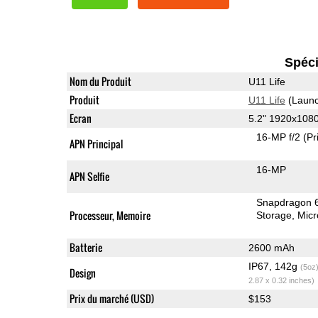
Spéci
Nom du Produit
U11 Life
Produit
U11 Life
(Launc
Ecran
5.2" 1920x108
16-MP f/2
(Pr
APN Principal
16-MP
APN Selfie
Snapdragon 
Processeur, Memoire
Storage
Mic
Batterie
2600 mAh
IP67, 142g
(5oz
Design
2.87 x 0.32 inches)
Prix du marché (USD)
$153