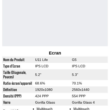
Ecran
Nom du Produit
U11 Life
G5
Type d'Ecran
IPS LCD
IPS LCD
Taille (Diagonale,
5.2"
5.3"
Pouces)
Ratio écran/appareil
68.6%
70.1%
Définition
1920x1080
2560x1440
Densité (PPP)
424 PPP
554 PPP
Verre
Gorilla Glass
Gorilla Glass 4
Multitouch
Multitouch