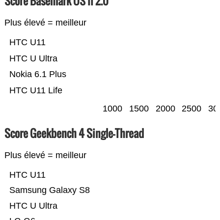
Score Basemark OS II 2.0
Plus élevé = meilleur
HTC U11
HTC U Ultra
Nokia 6.1 Plus
HTC U11 Life
1000
1500
2000
2500
30
Score Geekbench 4 Single-Thread
Plus élevé = meilleur
HTC U11
Samsung Galaxy S8
HTC U Ultra