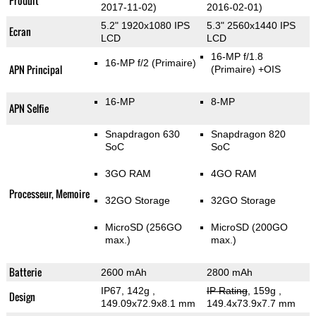
Produit
2017-11-02)
2016-02-01)
5.2" 1920x1080 IPS
5.3" 2560x1440 IPS
Ecran
LCD
LCD
16-MP f/1.8
16-MP f/2
(Primaire)
APN Principal
(Primaire)
+OIS
16-MP
8-MP
APN Selfie
Snapdragon 630
Snapdragon 820
SoC
SoC
3GO RAM
4GO RAM
Processeur, Memoire
32GO Storage
32GO Storage
MicroSD (256GO
MicroSD (200GO
max.)
max.)
Batterie
2600 mAh
2800 mAh
IP67, 142g
,
IP Rating
, 159g
,
Design
149.09x72.9x8.1 mm
149.4x73.9x7.7 mm