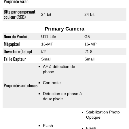
Propriété Ecran
Bits par composant
24 bit
24 bit
couleur (RGB)
Primary Camera
Nom du Produit
U11 Life
G5
Mégapixel
16-MP
16-MP
Ouverture (f-stop)
f/2
f/1.8
Taille Capteur
Small
Small
AF à détection de
phase
Contraste
Propriétés autofocus
Détection de phase à
deux pixels
Stabilization Photo
Optique
Flash
Flash