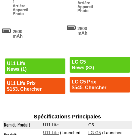
1
Arrière
Arrière
Appareil
Appareil
Photo
Photo
2800
2600
mAh
mAh
LG G5
U11 Life
News (83)
News (1)
LG G5 Prix
U11 Life Prix
$545. Chercher
$153. Chercher
Spécifications Principales
Nom du Produit
U11 Life
G5
U11 Life
(Launched
LG G5
(Launched