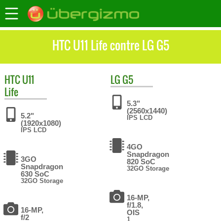
HTC U11 Life contre LG G5
HTC
U11
LG
G5
Life
5.3"
(2560x1440)
5.2"
IPS LCD
(1920x1080)
IPS LCD
4GO
Snapdragon
3GO
820 SoC
Snapdragon
32GO Storage
630 SoC
32GO Storage
16-MP,
f/1.8,
16-MP,
OIS
f/2
1