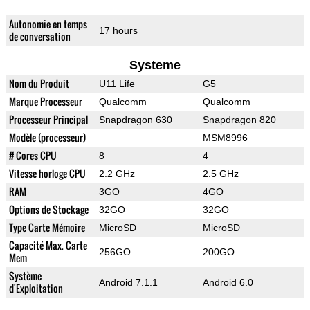
Autonomie en temps
17 hours
de conversation
Systeme
Nom du Produit
U11 Life
G5
Marque Processeur
Qualcomm
Qualcomm
Processeur Principal
Snapdragon 630
Snapdragon 820
Modèle (processeur)
MSM8996
# Cores CPU
8
4
Vitesse horloge CPU
2.2 GHz
2.5 GHz
RAM
3GO
4GO
Options de Stockage
32GO
32GO
Type Carte Mémoire
MicroSD
MicroSD
Capacité Max. Carte
256GO
200GO
Mem
Système
Android 7.1.1
Android 6.0
d'Exploitation