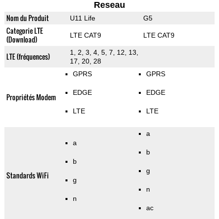
Reseau
Nom du Produit
U11 Life
G5
Categorie LTE
LTE CAT9
LTE CAT9
(Download)
1, 2, 3, 4, 5, 7, 12, 13,
LTE (fréquences)
17, 20, 28
GPRS
GPRS
EDGE
EDGE
Propriétés Modem
LTE
LTE
a
a
b
b
g
Standards WiFi
g
n
n
ac