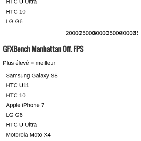
HTC U Ultra
HTC 10
LG G6
20000
25000
30000
35000
40000
45
GFXBench Manhattan Off. FPS
Plus élevé = meilleur
Samsung Galaxy S8
HTC U11
HTC 10
Apple iPhone 7
LG G6
HTC U Ultra
Motorola Moto X4