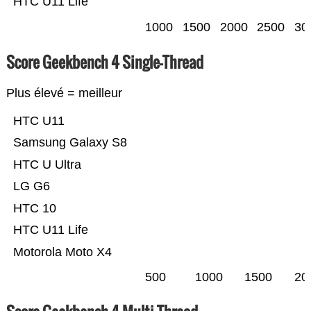
HTC U11 Life
1000
1500
2000
2500
30
Score Geekbench 4 Single-Thread
Plus élevé = meilleur
HTC U11
Samsung Galaxy S8
HTC U Ultra
LG G6
HTC 10
HTC U11 Life
Motorola Moto X4
500
1000
1500
20