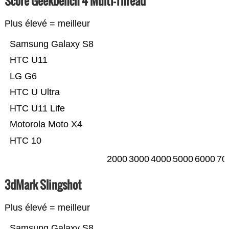
Score Geekbench 4 Multi-Thread
Plus élevé = meilleur
Samsung Galaxy S8
HTC U11
LG G6
HTC U Ultra
HTC U11 Life
Motorola Moto X4
HTC 10
2000
3000
4000
5000
6000
70
3dMark Slingshot
Plus élevé = meilleur
Samsung Galaxy S8