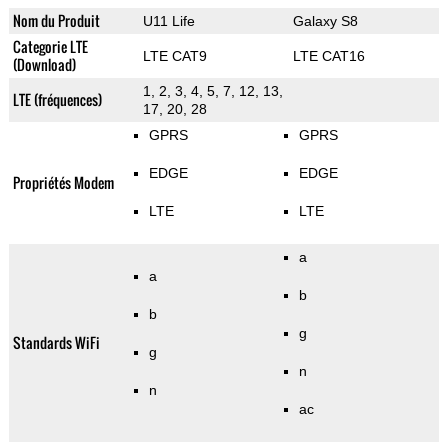
Nom du Produit
U11 Life
Galaxy S8
Categorie LTE
LTE CAT9
LTE CAT16
(Download)
1, 2, 3, 4, 5, 7, 12, 13,
LTE (fréquences)
17, 20, 28
GPRS
GPRS
EDGE
EDGE
Propriétés Modem
LTE
LTE
a
a
b
b
g
Standards WiFi
g
n
n
ac