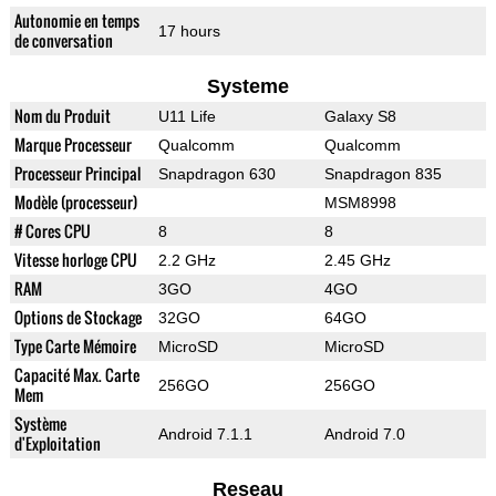
Autonomie en temps
17 hours
de conversation
Systeme
Nom du Produit
U11 Life
Galaxy S8
Marque Processeur
Qualcomm
Qualcomm
Processeur Principal
Snapdragon 630
Snapdragon 835
Modèle (processeur)
MSM8998
# Cores CPU
8
8
Vitesse horloge CPU
2.2 GHz
2.45 GHz
RAM
3GO
4GO
Options de Stockage
32GO
64GO
Type Carte Mémoire
MicroSD
MicroSD
Capacité Max. Carte
256GO
256GO
Mem
Système
Android 7.1.1
Android 7.0
d'Exploitation
Reseau