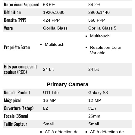
Ratio écran/appareil
68.6%
84.2%
Définition
1920x1080
2960x1440
Densité (PPP)
424 PPP
568 PPP
Verre
Gorilla Glass
Gorilla Glass 5
Multitouch
Multitouch
Propriété Ecran
Résolution Ecran
Variable
Bits par composant
24 bit
24 bit
couleur (RGB)
Primary Camera
Nom du Produit
U11 Life
Galaxy S8
Mégapixel
16-MP
12-MP
Ouverture (f-stop)
f/2
f/1.7
Focale (35mm)
26mm
Taille Capteur
Small
Small
AF à détection de
AF à détection de