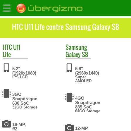
HTC U11 Life contre Samsung Galaxy S8
HTC
U11
Samsung
Life
Galaxy S8
5.2"
5.8"
(1920x1080)
(2960x1440)
IPS LCD
Super
AMOLED
3GO
4GO
Snapdragon
Snapdragon
630 SoC
835 SoC
32GO Storage
64GO Storage
16-MP,
12-MP,
f/2