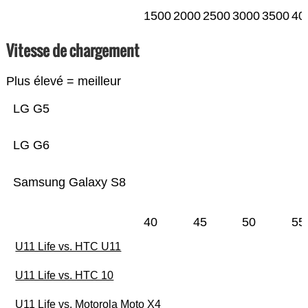
1500
2000
2500
3000
3500
40
Vitesse de chargement
Plus élevé = meilleur
LG G5
LG G6
Samsung Galaxy S8
40
45
50
55
U11 Life vs. HTC U11
U11 Life vs. HTC 10
U11 Life vs. Motorola Moto X4