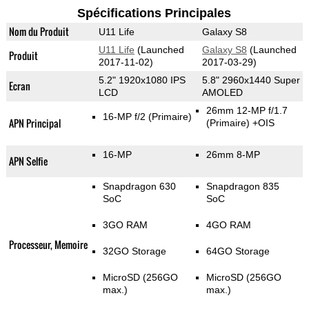
Spécifications Principales
Nom du Produit
U11 Life
Galaxy S8
U11 Life
(Launched
Galaxy S8
(Launched
Produit
2017-11-02)
2017-03-29)
5.2" 1920x1080 IPS
5.8" 2960x1440 Super
Ecran
LCD
AMOLED
26mm 12-MP f/1.7
16-MP f/2
(Primaire)
APN Principal
(Primaire)
+OIS
16-MP
26mm 8-MP
APN Selfie
Snapdragon 630
Snapdragon 835
SoC
SoC
3GO RAM
4GO RAM
Processeur, Memoire
32GO Storage
64GO Storage
MicroSD (256GO
MicroSD (256GO
max.)
max.)