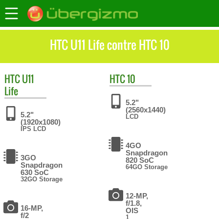
HTC U11 Life contre HTC 10
HTC
U11
HTC
10
Life
5.2"
(2560x1440)
5.2"
LCD
(1920x1080)
IPS LCD
4GO
Snapdragon
3GO
820 SoC
Snapdragon
64GO Storage
630 SoC
32GO Storage
12-MP,
f/1.8,
16-MP,
OIS
f/2
1