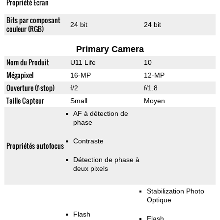
Propriété Ecran
Bits par composant
24 bit
24 bit
couleur (RGB)
Primary Camera
Nom du Produit
U11 Life
10
Mégapixel
16-MP
12-MP
Ouverture (f-stop)
f/2
f/1.8
Taille Capteur
Small
Moyen
AF à détection de
phase
Contraste
Propriétés autofocus
Détection de phase à
deux pixels
Stabilization Photo
Optique
Flash
Flash