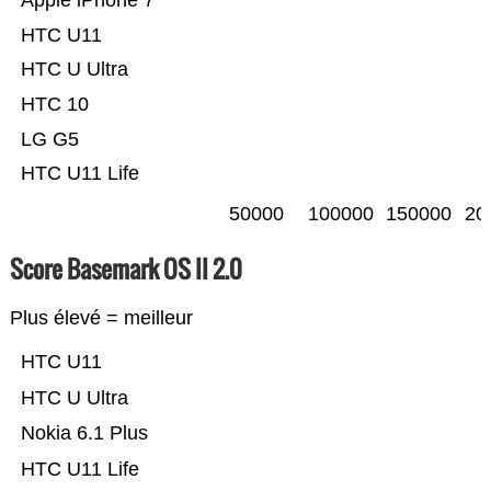
Apple iPhone 7
HTC U11
HTC U Ultra
HTC 10
LG G5
HTC U11 Life
50000
100000
150000
20
Score Basemark OS II 2.0
Plus élevé = meilleur
HTC U11
HTC U Ultra
Nokia 6.1 Plus
HTC U11 Life