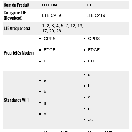
Nom du Produit
U11 Life
10
Categorie LTE
LTE CAT9
LTE CAT9
(Download)
1, 2, 3, 4, 5, 7, 12, 13,
LTE (fréquences)
17, 20, 28
GPRS
GPRS
EDGE
EDGE
Propriétés Modem
LTE
LTE
a
a
b
b
g
Standards WiFi
g
n
n
ac