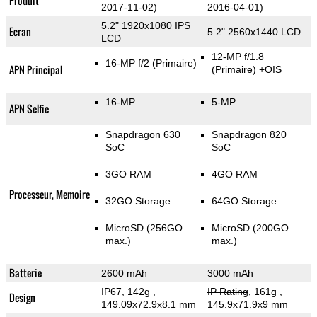
Produit
2017-11-02)
2016-04-01)
5.2" 1920x1080 IPS
Ecran
5.2" 2560x1440 LCD
LCD
12-MP f/1.8
16-MP f/2
(Primaire)
APN Principal
(Primaire)
+OIS
16-MP
5-MP
APN Selfie
Snapdragon 630
Snapdragon 820
SoC
SoC
3GO RAM
4GO RAM
Processeur, Memoire
32GO Storage
64GO Storage
MicroSD (256GO
MicroSD (200GO
max.)
max.)
Batterie
2600 mAh
3000 mAh
IP67, 142g
,
IP Rating
, 161g
,
Design
149.09x72.9x8.1 mm
145.9x71.9x9 mm