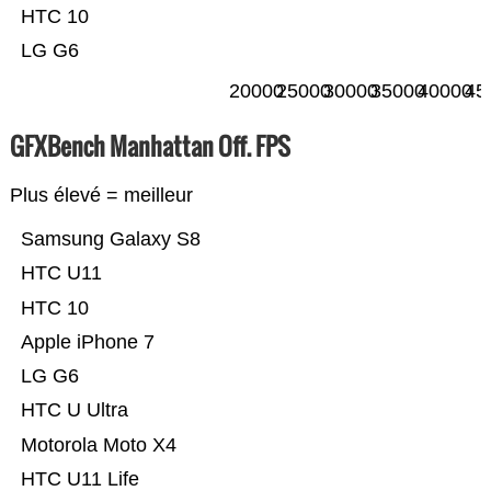
HTC 10
LG G6
20000
25000
30000
35000
40000
45
GFXBench Manhattan Off. FPS
Plus élevé = meilleur
Samsung Galaxy S8
HTC U11
HTC 10
Apple iPhone 7
LG G6
HTC U Ultra
Motorola Moto X4
HTC U11 Life