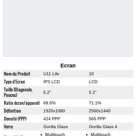
Ecran
Nom du Produit
U11 Life
10
Type d'Ecran
IPS LCD
LCD
Taille (Diagonale,
5.2"
5.2"
Pouces)
Ratio écran/appareil
68.6%
71.1%
Définition
1920x1080
2560x1440
Densité (PPP)
424 PPP
565 PPP
Verre
Gorilla Glass
Gorilla Glass 4
Multitouch
Multitouch