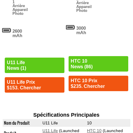
1
Arrière
Arrière
Appareil
Appareil
Photo
Photo
3000
2600
mAh
mAh
HTC 10
U11 Life
News (86)
News (1)
HTC 10 Prix
U11 Life Prix
$235. Chercher
$153. Chercher
Spécifications Principales
Nom du Produit
U11 Life
10
U11 Life
(Launched
HTC 10
(Launched