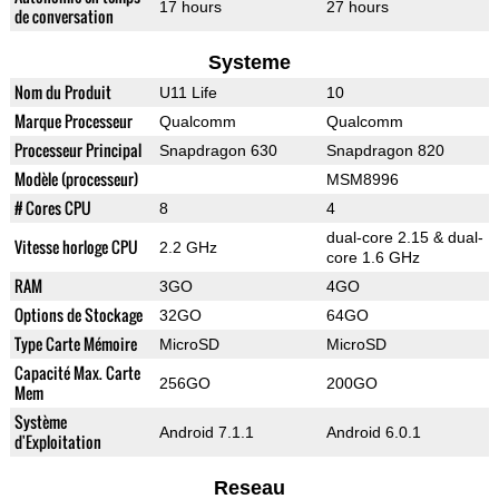
17 hours
27 hours
de conversation
Systeme
Nom du Produit
U11 Life
10
Marque Processeur
Qualcomm
Qualcomm
Processeur Principal
Snapdragon 630
Snapdragon 820
Modèle (processeur)
MSM8996
# Cores CPU
8
4
dual-core 2.15 & dual-
Vitesse horloge CPU
2.2 GHz
core 1.6 GHz
RAM
3GO
4GO
Options de Stockage
32GO
64GO
Type Carte Mémoire
MicroSD
MicroSD
Capacité Max. Carte
256GO
200GO
Mem
Système
Android 7.1.1
Android 6.0.1
d'Exploitation
Reseau