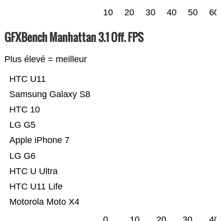
10
20
30
40
50
60
GFXBench Manhattan 3.1 Off. FPS
Plus élevé = meilleur
HTC U11
Samsung Galaxy S8
HTC 10
LG G5
Apple iPhone 7
LG G6
HTC U Ultra
HTC U11 Life
Motorola Moto X4
0
10
20
30
40