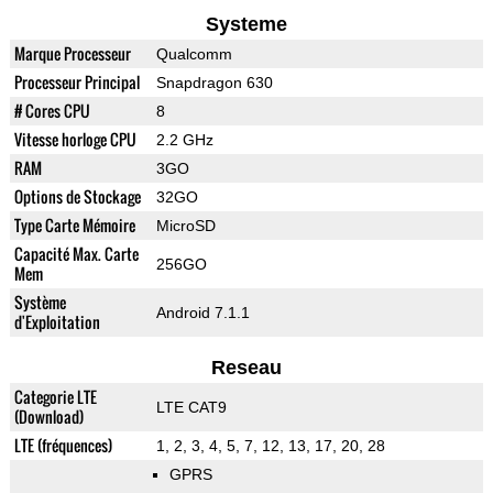
Systeme
Marque Processeur
Qualcomm
Processeur Principal
Snapdragon 630
# Cores CPU
8
Vitesse horloge CPU
2.2 GHz
RAM
3GO
Options de Stockage
32GO
Type Carte Mémoire
MicroSD
Capacité Max. Carte
256GO
Mem
Système
Android 7.1.1
d'Exploitation
Reseau
Categorie LTE
LTE CAT9
(Download)
LTE (fréquences)
1, 2, 3, 4, 5, 7, 12, 13, 17, 20, 28
GPRS