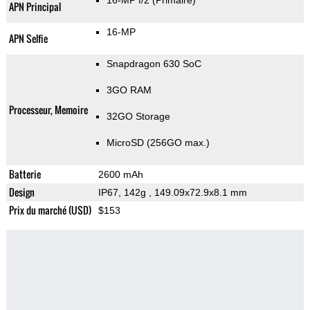
16-MP f/2
(Primaire)
APN Principal
16-MP
APN Selfie
Snapdragon 630 SoC
3GO RAM
Processeur, Memoire
32GO Storage
MicroSD (256GO max.)
Batterie
2600 mAh
Design
IP67, 142g
, 149.09x72.9x8.1 mm
Prix du marché (USD)
$153