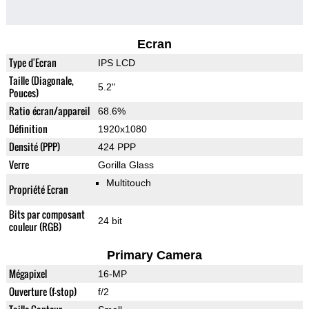
Ecran
Type d'Ecran
IPS LCD
Taille (Diagonale,
5.2"
Pouces)
Ratio écran/appareil
68.6%
Définition
1920x1080
Densité (PPP)
424 PPP
Verre
Gorilla Glass
Multitouch
Propriété Ecran
Bits par composant
24 bit
couleur (RGB)
Primary Camera
Mégapixel
16-MP
Ouverture (f-stop)
f/2