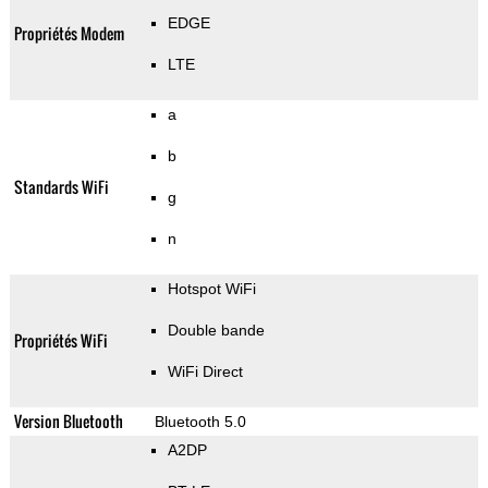
EDGE
Propriétés Modem
LTE
a
b
Standards WiFi
g
n
Hotspot WiFi
Double bande
Propriétés WiFi
WiFi Direct
Version Bluetooth
Bluetooth 5.0
A2DP