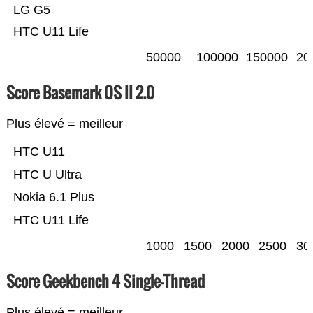
LG G5
HTC U11 Life
50000
100000
150000
20
Score Basemark OS II 2.0
Plus élevé = meilleur
HTC U11
HTC U Ultra
Nokia 6.1 Plus
HTC U11 Life
1000
1500
2000
2500
30
Score Geekbench 4 Single-Thread
Plus élevé = meilleur