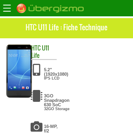
HTC U11 Life : Fiche Technique
HTC
U11
Life
5.2"
(1920x1080)
IPS LCD
3GO
Snapdragon
630 SoC
32GO Storage
16-MP,
f/2