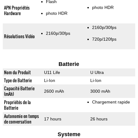
Flash
APN Propriétés
photo HDR
Hardware
photo HDR
2160p/30fps
2160p/30fps
Résolutions Vidéo
720p/120fps
Batterie
Nom du Produit
U11 Life
U Ultra
Type de Batterie
Li-Ion
Li-Ion
Capacité Batterie
2600 mAh
3000 mAh
(mAh)
Propriétés de la
Chargement rapide
Batterie
Autonomie en temps
17 hours
26 hours
de conversation
Systeme