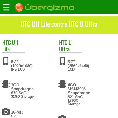
HTC U11 Life contre HTC U Ultra
HTC
U11
HTC
U
Life
Ultra
5.2"
5.7"
(1920x1080)
(2560x1440)
IPS LCD
LCD
3GO
4GO
Snapdragon
MSM8996
630 SoC
Snapdragon
32GO Storage
821 SoC
128GO
Storage
16-MP,
f/2