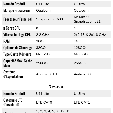
Nom du Produit
U11 Life
U Ultra
Marque Processeur
Qualcomm
Qualcomm
MSM8996
Processeur Principal
Snapdragon 630
Snapdragon 821
# Cores CPU
8
4
Vitesse horloge CPU
2.2 GHz
2x2.15 & 2x1.6 GHz
RAM
3GO
4GO
Options de Stockage
32GO
128GO
Type Carte Mémoire
MicroSD
MicroSD
Capacité Max. Carte
256GO
256GO
Mem
Système
Android 7.1.1
Android 7.0
d'Exploitation
Reseau
Nom du Produit
U11 Life
U Ultra
Categorie LTE
LTE CAT9
LTE CAT1
(Download)
1, 2, 3, 4, 5, 7, 12, 13,