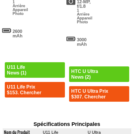
12-MP,
1
Arrière
f/1.8
Appareil
1
Photo
Arrière
Appareil
Photo
2600
mAh
3000
mAh
U11 Life
HTC U Ultra
News (1)
News (2)
U11 Life Prix
HTC U Ultra Prix
$153. Chercher
$307. Chercher
Spécifications Principales
Nom du Produit
U11 Life
U Ultra