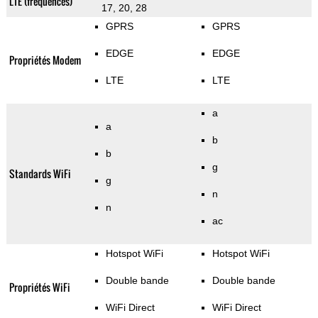
LTE (fréquences)
17, 20, 28
GPRS
GPRS
EDGE
EDGE
Propriétés Modem
LTE
LTE
a
a
b
b
g
Standards WiFi
g
n
n
ac
Hotspot WiFi
Hotspot WiFi
Double bande
Double bande
Propriétés WiFi
WiFi Direct
WiFi Direct