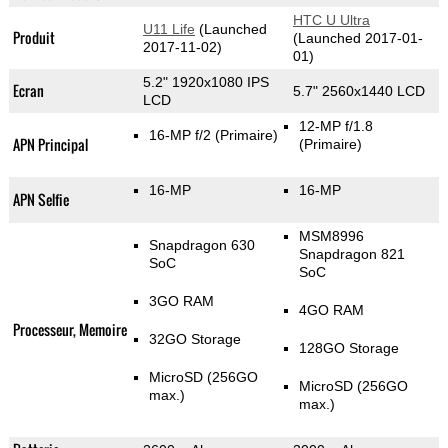
HTC U Ultra
U11 Life
(Launched
Produit
(Launched 2017-01-
2017-11-02)
01)
5.2" 1920x1080 IPS
Ecran
5.7" 2560x1440 LCD
LCD
12-MP f/1.8
16-MP f/2
(Primaire)
APN Principal
(Primaire)
16-MP
16-MP
APN Selfie
MSM8996
Snapdragon 630
Snapdragon 821
SoC
SoC
3GO RAM
4GO RAM
Processeur, Memoire
32GO Storage
128GO Storage
MicroSD (256GO
MicroSD (256GO
max.)
max.)