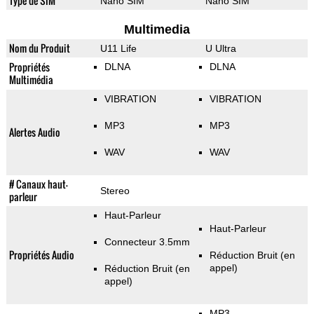
Type de SIM
Nano SIM
Nano SIM
Multimedia
Nom du Produit
U11 Life
U Ultra
Propriétés
DLNA
DLNA
Multimédia
VIBRATION
VIBRATION
MP3
MP3
Alertes Audio
WAV
WAV
# Canaux haut-
Stereo
parleur
Haut-Parleur
Haut-Parleur
Connecteur 3.5mm
Propriétés Audio
Réduction Bruit (en
appel)
Réduction Bruit (en
appel)
MP3