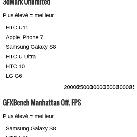
3dMark Unlimited
Plus élevé = meilleur
HTC U11
Apple iPhone 7
Samsung Galaxy S8
HTC U Ultra
HTC 10
LG G6
20000
25000
30000
35000
40000
45
GFXBench Manhattan Off. FPS
Plus élevé = meilleur
Samsung Galaxy S8