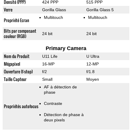
Densité (PPP)
424 PPP
515 PPP
Verre
Gorilla Glass
Gorilla Glass 5
Multitouch
Multitouch
Propriété Ecran
Bits par composant
24 bit
24 bit
couleur (RGB)
Primary Camera
Nom du Produit
U11 Life
U Ultra
Mégapixel
16-MP
12-MP
Ouverture (f-stop)
f/2
f/1.8
Taille Capteur
Small
Moyen
AF à détection de
phase
Contraste
Propriétés autofocus
Détection de phase à
deux pixels