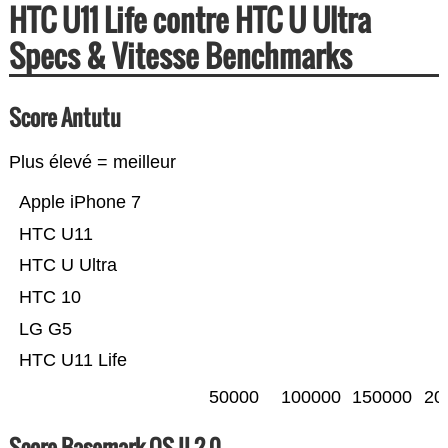
HTC U11 Life contre HTC U Ultra
Specs & Vitesse Benchmarks
Score Antutu
Plus élevé = meilleur
Apple iPhone 7
HTC U11
HTC U Ultra
HTC 10
LG G5
HTC U11 Life
50000
100000
150000
20
Score Basemark OS II 2.0