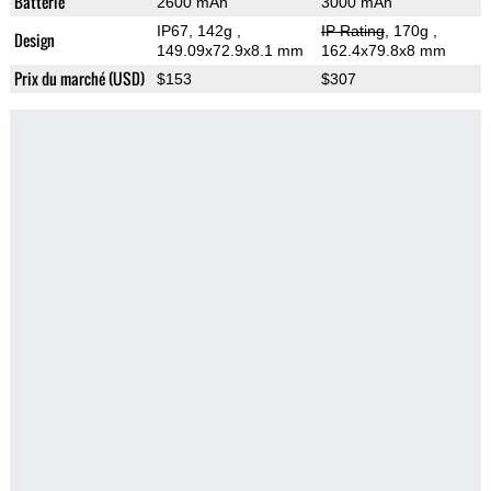
Batterie
2600 mAh
3000 mAh
IP67, 142g
,
IP Rating
, 170g
,
Design
149.09x72.9x8.1 mm
162.4x79.8x8 mm
Prix du marché (USD)
$153
$307