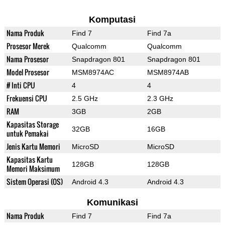
Komputasi
Nama Produk
Find 7
Find 7a
Prosesor Merek
Qualcomm
Qualcomm
Nama Prosesor
Snapdragon 801
Snapdragon 801
Model Prosesor
MSM8974AC
MSM8974AB
# Inti CPU
4
4
Frekuensi CPU
2.5 GHz
2.3 GHz
RAM
3GB
2GB
Kapasitas Storage
32GB
16GB
untuk Pemakai
Jenis Kartu Memori
MicroSD
MicroSD
Kapasitas Kartu
128GB
128GB
Memori Maksimum
Sistem Operasi (OS)
Android 4.3
Android 4.3
Komunikasi
Nama Produk
Find 7
Find 7a