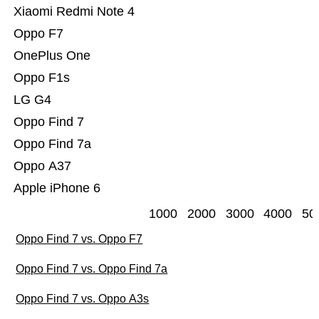
Xiaomi Redmi Note 4
Oppo F7
OnePlus One
Oppo F1s
LG G4
Oppo Find 7
Oppo Find 7a
Oppo A37
Apple iPhone 6
1000
2000
3000
4000
50
Oppo Find 7 vs. Oppo F7
Oppo Find 7 vs. Oppo Find 7a
Oppo Find 7 vs. Oppo A3s