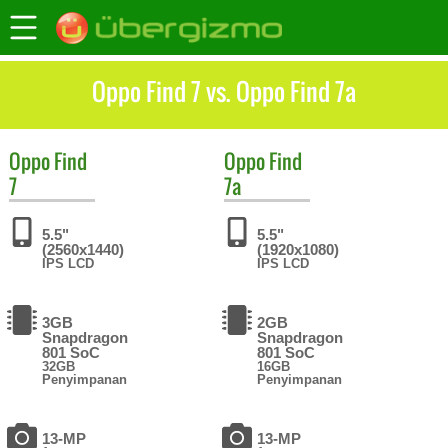
Oppo Find 7 vs. Oppo Find 7a
Oppo
Find
Oppo
Find
7
7a
5.5"
5.5"
(2560x1440)
(1920x1080)
IPS LCD
IPS LCD
3GB
2GB
Snapdragon
Snapdragon
801 SoC
801 SoC
32GB
16GB
Penyimpanan
Penyimpanan
13-MP
13-MP