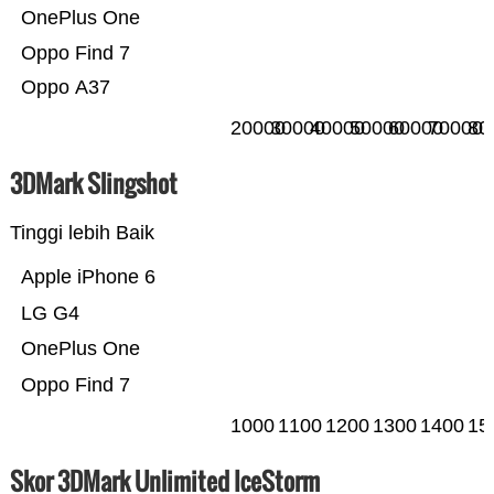
OnePlus One
Oppo Find 7
Oppo A37
20000
30000
40000
50000
60000
70000
80
3DMark Slingshot
Tinggi lebih Baik
Apple iPhone 6
LG G4
OnePlus One
Oppo Find 7
1000
1100
1200
1300
1400
15
Skor 3DMark Unlimited IceStorm