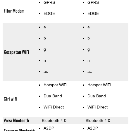
GPRS
GPRS
Fitur Modem
EDGE
EDGE
a
a
b
b
g
g
Kecepatan WiFi
n
n
ac
ac
Hotspot WiFi
Hotspot WiFi
Dua Band
Dua Band
Ciri wifi
WiFi Direct
WiFi Direct
Versi Bluetooth
Bluetooth 4.0
Bluetooth 4.0
A2DP
A2DP
Features Bluetooth