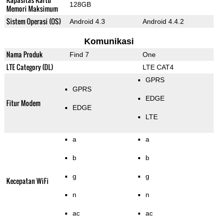
128GB
Memori Maksimum
Sistem Operasi (OS)
Android 4.3
Android 4.4.2
Komunikasi
Nama Produk
Find 7
One
LTE Category (DL)
LTE CAT4
GPRS
GPRS
EDGE
Fitur Modem
EDGE
LTE
a
a
b
b
g
g
Kecepatan WiFi
n
n
ac
ac