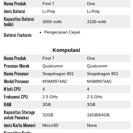
Nama Produk
Find 7
One
Jenis Baterai
Li-Poly
Li-Poly
Kapasitas Baterai
3000 mAh
3100 mAh
(mAh)
Pengecasan Cepat
Baterai Features
Komputasi
Nama Produk
Find 7
One
Prosesor Merek
Qualcomm
Qualcomm
Nama Prosesor
Snapdragon 801
Snapdragon 801
Model Prosesor
MSM8974AC
MSM8974AC
# Inti CPU
4
4
Frekuensi CPU
2.5 GHz
2.5 GHz
RAM
3GB
3GB
Kapasitas Storage
32GB
16GB/64GB
untuk Pemakai
Jenis Kartu Memori
MicroSD
None
Kapasitas Kartu