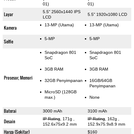
01)
01)
5.5" 2560x1440 IPS
Layar
5.5" 1920x1080 LCD
LCD
13-MP
(Utama)
13-MP
(Utama)
Kamera
5-MP
5-MP
Selfie
Snapdragon 801
Snapdragon 801
SoC
SoC
3GB RAM
3GB RAM
Prosesor, Memori
32GB Penyimpanan
16GB/64GB
Penyimpanan
MicroSD (128GB
max.)
None
Baterai
3000 mAh
3100 mAh
IP Rating
, 171g
,
IP Rating
, 162g
,
Desain
152.6x75x9.2 mm
152.9x75.9x8.9 mm
Harga (Sekitar)
$160