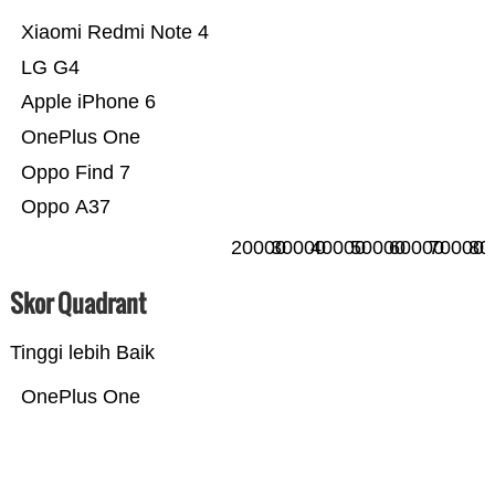
Xiaomi Redmi Note 4
LG G4
Apple iPhone 6
OnePlus One
Oppo Find 7
Oppo A37
20000
30000
40000
50000
60000
70000
80
Skor Quadrant
Tinggi lebih Baik
OnePlus One