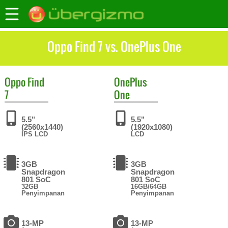
Oppo Find 7 vs. OnePlus One
Oppo
Find
OnePlus
7
One
5.5"
5.5"
(2560x1440)
(1920x1080)
IPS LCD
LCD
3GB
3GB
Snapdragon
Snapdragon
801 SoC
801 SoC
32GB
16GB/64GB
Penyimpanan
Penyimpanan
13-MP
13-MP